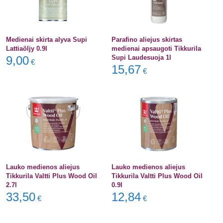
Medienai skirta alyva Supi
Parafino aliejus skirtas
Lattiaöljy 0.9l
medienai apsaugoti Tikkurila
9,00
Supi Laudesuoja 1l
€
15,67
€
Lauko medienos aliejus
Lauko medienos aliejus
Tikkurila Valtti Plus Wood Oil
Tikkurila Valtti Plus Wood Oil
2.7l
0.9l
33,50
12,84
€
€