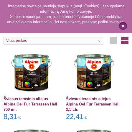
Internetinė svetainė naudoja slapukus (angl. Cookies), išsaugodama
informaciją Jūsų kompiuteryje.
Slapukai naudojami tam, kad interneto svetainėje būtų korektiškai
atvaizduojama informacija. Jei nesutinkate, prašome palikti svetainę.
16
Alyvos
x
Visos prekės
Šviesus terasinis aliejus
Šviesus terasinis aliejus
Alpina Oel Fur Terrassen Hell
Alpina Oel Fur Terrassen Hell
750 ml.
2,5 Ltr.
8,31
22,41
€
€