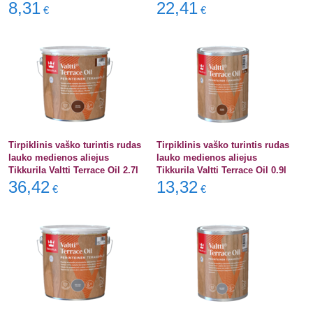
8,31
22,41
€
€
Tirpiklinis vaško turintis rudas
Tirpiklinis vaško turintis rudas
lauko medienos aliejus
lauko medienos aliejus
Tikkurila Valtti Terrace Oil 2.7l
Tikkurila Valtti Terrace Oil 0.9l
36,42
13,32
€
€