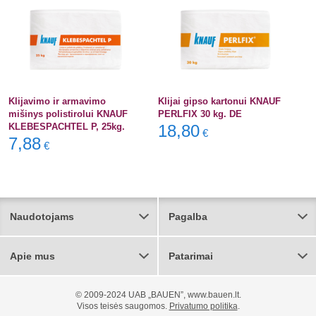
Klijavimo ir armavimo
Klijai gipso kartonui KNAUF
mišinys polistirolui KNAUF
PERLFIX 30 kg. DE
KLEBESPACHTEL P, 25kg.
18,80
€
7,88
€
Naudotojams
Pagalba
Apie mus
Patarimai
© 2009-2024 UAB „BAUEN”, www.bauen.lt.
Visos teisės saugomos.
Privatumo politika
.