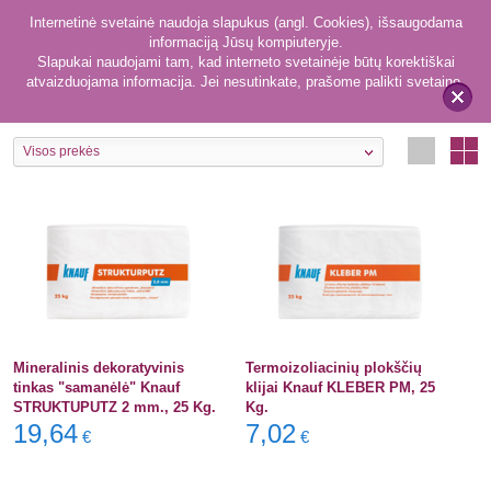
Internetinė svetainė naudoja slapukus (angl. Cookies), išsaugodama
informaciją Jūsų kompiuteryje.
Slapukai naudojami tam, kad interneto svetainėje būtų korektiškai
atvaizduojama informacija. Jei nesutinkate, prašome palikti svetainę.
4
Statybiniai mišiniai
x
Visos prekės
Mineralinis dekoratyvinis
Termoizoliacinių plokščių
tinkas "samanėlė" Knauf
klijai Knauf KLEBER PM, 25
STRUKTUPUTZ 2 mm., 25 Kg.
Kg.
19,64
7,02
€
€