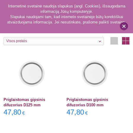
Internetinė svetainė naudoja slapukus (angl. Cookies), išsaugodama
informaciją Jūsų kompiuteryje.
Slapukai naudojami tam, kad interneto svetainėje būtų korektiškai
atvaizduojama informacija. Jei nesutinkate, prašome palikti svetainę.
2
Difuzoriai
x
Visos prekės
Priglaistomas gipsinis
Priglaistomas gipsinis
difuzorius D125 mm
difuzorius D100 mm
47,80
47,80
€
€