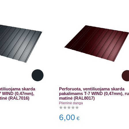
ntiliuojama skarda
Perforuota, ventiliuojama skarda
7 WIND (0,47mm),
pakalimams T-7 WIND (0,47mm), r
atinė (RAL7016)
matinė (RAL8017)
Plieninė danga
6,00
€