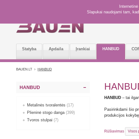
Internetin
Slapukai naudojami tam, kad 
Statyba
Apdaila
Įrankiai
HANBUD
CO
BAUEN.LT
HANBUD
HANB
HANBUD
HANBUD
– tai ilga
Metalinės tvoralentės
(17)
Pasirinkdami šio pre
Plieninė stogo danga
(399)
produkcijos kokybę
Tvoros stulpai
(7)
Rūšiavimas
Visos 