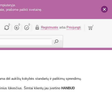
mpiuteryje.
te, prašome palikti svetainę.
x
0
0
0
Registruotis
arba
Prisijungti
tinama dėl aukštų kokybės standartų ir patikimų sprendimų.
cinius lūkesčius. Šimtai klientų jau įvertino
HANBUD