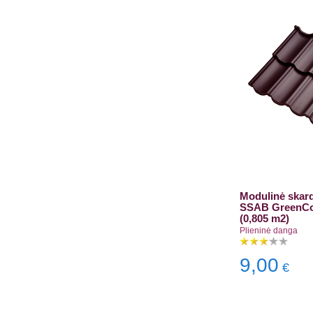
Modulinė skar
SSAB GreenCo
(0,805 m2)
Plieninė danga
9,00
€