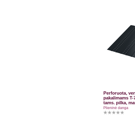
Perforuota, ve
pakalimams T-
tams. pilka, m
Plieninė danga