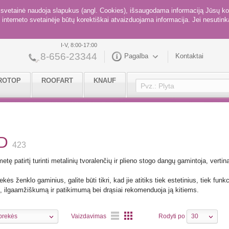
ė svetainė naudoja slapukus (angl. Cookies), išsaugodama informaciją Jūsų ko
interneto svetainėje būtų korektiškai atvaizduojama informacija. Jei nesutinka
I-V, 8:00-17:00
8-656-23344
Pagalba
Kontaktai
ROTOP
ROOFART
KNAUF
UD
423
metę patirtį turinti metalinių tvoralenčių ir plieno stogo dangų gamintoja, ver
kės ženklo gaminius, galite būti tikri, kad jie atitiks tiek estetinius, tiek funk
, ilgaamžiškumą ir patikimumą bei drąsiai rekomenduoja ją kitiems.
prekės
Vaizdavimas
Rodyti po
30
Eilutėmis
Stulpeliais