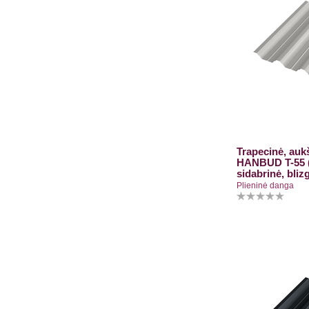
Trapecinė, aukš
HANBUD T-55 (
sidabrinė, bliz
Plieninė danga