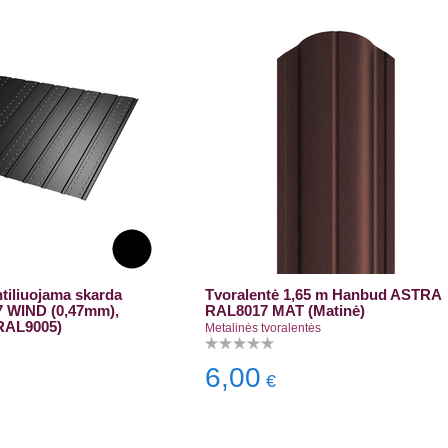
ntiliuojama skarda
Tvoralentė 1,65 m Hanbud ASTRA
7 WIND (0,47mm),
RAL8017 MAT (Matinė)
(RAL9005)
Metalinės tvoralentės
6,00
€