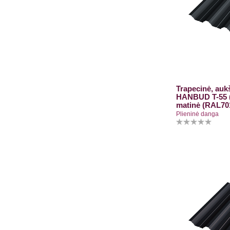
Trapecinė, aukš
HANBUD T-55 (
matinė (RAL70
Plieninė danga