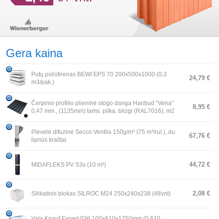
Gera kaina
Putų polistirenas BEWI EPS 70 200x500x1000 (0,3
24,79 €
m3/pak.)
Čerpinio profilio plieninė stogo danga Hanbud "Vena"
8,95 €
0,47 mm., (1135mm) tams. pilka, blizgi (RAL7016), m2
Plėvelė difuzinė Secco Ventila 150g/m² (75 m²/rul.), du
67,76 €
lipnūs kraštai
44,72 €
MIDAFLEKS PV S3s (10 m²)
2,08 €
Silikatinis blokas SILROC M24 250x240x238 (48vnt)
Vata Knauf Expert 036 100x610x1250mm (0.610