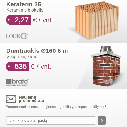
Keraterm 25
Keraminis blokelis
2,27
€ / vnt.
Dūmtraukis Ø160 6 m
Visų rūšių kurui
535
€ / vnt.
Naujienų
prenumerata
Prenumeruokite mūsų naujienas ir gaukite ypatingus pasiūlymus!