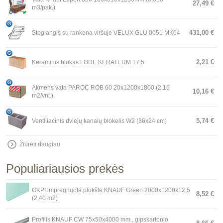
27,49 €
m3/pak.)
431,00 €
Stoglangis su rankena viršuje VELUX GLU 0051 MK04
2,21 €
Keraminis blokas LODE KERATERM 17,5
Akmens vata PAROC ROB 60 20x1200x1800 (2.16
10,16 €
m2/vnt.)
5,74 €
Ventiliacinis dviejų kanalų blokelis W2 (36x24 cm)
Žiūrėti daugiau
Populiariausios prekės
GKPI impregnuota plokštė KNAUF Green 2000x1200x12,5
8,52 €
(2,40 m2)
Profilis KNAUF CW 75x50x4000 mm., gipskartonio