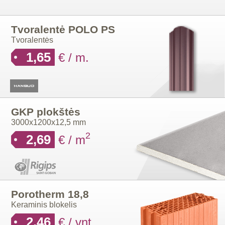
Tvoralentė POLO PS
Tvoralentės
1,65
€ / m.
GKP plokštės
3000x1200x12,5 mm
2
2,69
€ / m
Porotherm 18,8
Keraminis blokelis
2,46
€ / vnt.