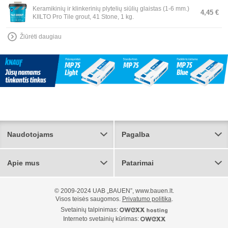
Keramikinių ir klinkerinių plytelių siūlių glaistas (1-6 mm.)
4,45 €
KIILTO Pro Tile grout, 41 Stone, 1 kg.
Žiūrėti daugiau
Naudotojams
Pagalba
Apie mus
Patarimai
© 2009-2024 UAB „BAUEN”, www.bauen.lt.
Visos teisės saugomos.
Privatumo politika
.
Svetainių talpinimas:
Interneto svetainių kūrimas: