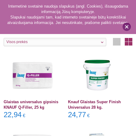
Internetinė svetainė naudoja slapukus (angl. Cookies), išsaugodama
informaciją Jūsų kompiuteryje.
Slapukai naudojami tam, kad interneto svetainėje būtų korektiškai
atvaizduojama informacija. Jei nesutinkate, prašome palikti svetainę.
4
Glaistai
x
Visos prekės
Glaistas universalus gipsinis
Knauf Glaistas Super Finish
KNAUF Q-Filler, 25 kg
Universalus 28 kg.
22,94
24,77
€
€