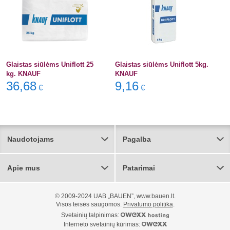
Glaistas siūlėms Uniflott 25
Glaistas siūlėms Uniflott 5kg.
kg. KNAUF
KNAUF
36,68
9,16
€
€
Naudotojams
Pagalba
Apie mus
Patarimai
© 2009-2024 UAB „BAUEN”, www.bauen.lt.
Visos teisės saugomos.
Privatumo politika
.
Svetainių talpinimas:
Interneto svetainių kūrimas: