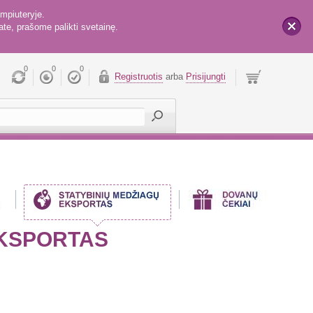
mpiuteryje.
te, prašome palikti svetainę.
x
0
0
0
Registruotis
arba
Prisijungti
EKSPORTAS