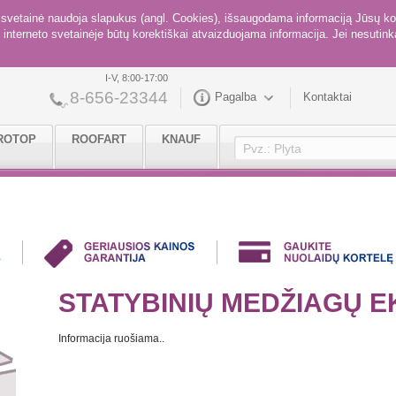
ė svetainė naudoja slapukus (angl. Cookies), išsaugodama informaciją Jūsų ko
interneto svetainėje būtų korektiškai atvaizduojama informacija. Jei nesutinka
I-V, 8:00-17:00
8-656-23344
Pagalba
Kontaktai
ROTOP
ROOFART
KNAUF
STATYBINIŲ MEDŽIAGŲ 
Informacija ruošiama..