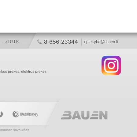
8-656-23344
D.U.K.
eprekyba@bauen.lt
ikos prekės, elektros prekės,
rarasite savo lėšas.