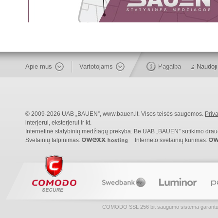
Apie mus
Vartotojams
Pagalba
Naudoji
© 2009-2026 UAB „BAUEN”, www.bauen.lt. Visos teisės saugomos.
Priva
interjerui, eksterjerui ir kt.
Internetinė statybinių medžiagų prekyba. Be UAB „BAUEN” sutikimo draudži
Svetainių talpinimas:
Interneto svetainių kūrimas:
COMODO SSL 256 bit saugumo sistema garantuoja, 