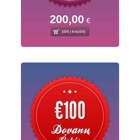
200,00
€
Įdėti į krepšelį