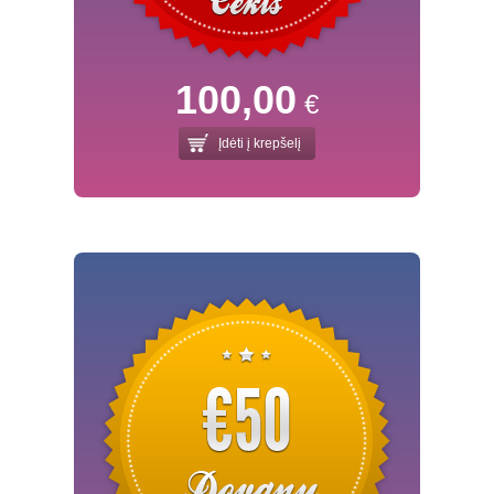
100,00
€
Įdėti į krepšelį