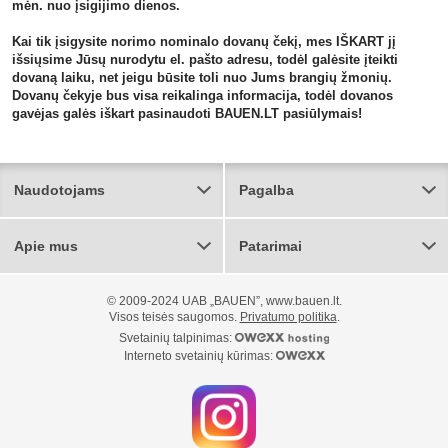
mėn. nuo įsigijimo dienos.
Kai tik įsigysite norimo nominalo dovanų čekį, mes IŠKART jį
išsiųsime Jūsų nurodytu el. pašto adresu, todėl galėsite įteikti
dovaną laiku, net jeigu būsite toli nuo Jums brangių žmonių.
Dovanų čekyje bus visa reikalinga informacija, todėl dovanos
gavėjas galės iškart pasinaudoti BAUEN.LT pasiūlymais!
Naudotojams
Pagalba
Apie mus
Patarimai
© 2009-2024 UAB „BAUEN”, www.bauen.lt.
Visos teisės saugomos.
Privatumo politika
.
Svetainių talpinimas:
Interneto svetainių kūrimas: