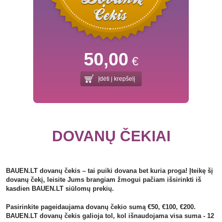
50,00
€
Įdėti į krepšelį
DOVANŲ ČEKIAI
BAUEN.LT dovanų čekis – tai puiki dovana bet kuria proga! Įteikę šį
dovanų čekį, leisite Jums brangiam žmogui pačiam išsirinkti iš
kasdien BAUEN.LT siūlomų prekių.
Pasirinkite pageidaujama dovanų čekio sumą €50, €100, €200.
BAUEN.LT dovanų čekis galioja tol, kol išnaudojama visa suma - 12