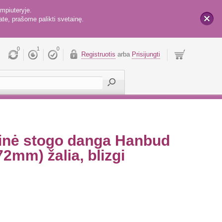
mpiuteryje.
te, prašome palikti svetainę.
x
0
1
0
Registruotis
arba
Prisijungti
eninė stogo danga Hanbud
2mm) žalia, blizgi