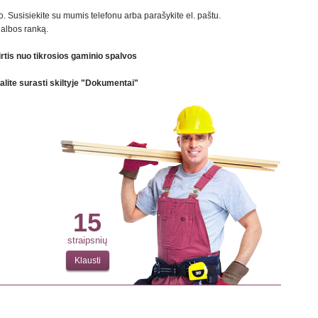
 kuo. Susisiekite su mumis telefonu arba parašykite el. paštu.
galbos ranką.
irtis nuo tikrosios gaminio spalvos
galite surasti skiltyje "Dokumentai"
15
straipsnių
Klausti