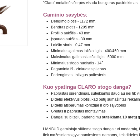
"Claro" metalinės čerpės visada bus geras pasirinkimas.
Gaminio savybės:
Dengimo plotis - 1172 mm.
Bendras plotis - 1205 mm.
Profilio aukštis - 43 mm.
Įspaudo aukštis - 30 mm.
Lakšto storis - 0,47 mm.
Minimalus galimas lakšto ilgis - 400/450 mm.
Maksimalus galimas lakšto ilgis - 5000 mm.
°
Minimalus stogo nuolydis - 14
Pagaminta iš - cinkuotas plienas
Padengimas - blizgus poliesteris
Kuo ypatinga CLARO stogo danga?
Paprastas sprendimas, suteikiantis daugiau nei tik v
Didelis efektyvus plotis, kad būtų sumažintas reikali
Didelis atsparumas korozijai ir oro sąlygoms
Greitas ir paprastas montavimas
Dangai su blizgiu padengimu
suteikiama 10 metų g
HANBUD gamintojo siūloma stogo danga turi modernią, bet
tiek mažesniems gyvenamiesiems namams, tiek didelės 