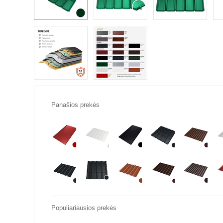
Panašios prekės
Populiariausios prekės