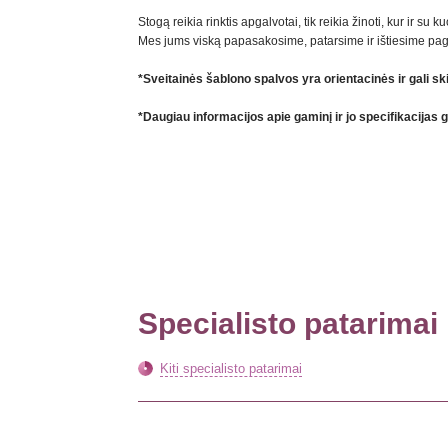
Stogą reikia rinktis apgalvotai, tik reikia žinoti, kur ir su
Mes jums viską papasakosime, patarsime ir ištiesime pa
*Sveitainės šablono spalvos yra orientacinės ir gali sk
*Daugiau informacijos apie gaminį ir jo specifikacijas 
Specialisto patarimai
Kiti specialisto patarimai