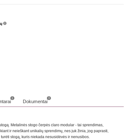
nų
info
o
1
3
tarai
Dokumentai
į stogą. Metalinės stogo čerpės claro modular - tai sprendimas,
kiant ir neieškant unikalių sprendimų, nes juk žinia, jog paprasti,
e turėti stogą, kuris niekada nesusidėvės ir nenusibos.