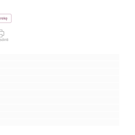
prekę
dinti