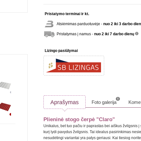
Pristatymo terminai ir kt.
Atsiėmimas parduotuvėje -
nuo 2 iki 3 darbo die
Pristatymas į namus -
nuo 2 iki 7 darbo dienų
inf
Lizingo pasiūlymai
6
Aprašymas
Foto galerija
Komen
Plieninė stogo čerpė "Claro"
Unikalus, bet tuo pačiu ir paprastas bei aiškus žvilgsnis 
kurį lydi pavydus žvilgsnis. Tai idealus pasirinkimas nesie
nesudėtingi variantai yra patys geriausi. Kai tiesiog norit