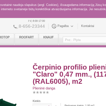
ė svetainė naudoja slapukus (angl. Cookies), išsaugodama informaciją Jūsų ko
interneto svetainėje būtų korektiškai atvaizduojama informacija. Jei nesutinka
I-V, 8:00-17:00
8-656-23344
Pagalba
Kontaktai
ROTOP
ROOFART
KNAUF
Čerpinio profilio pli
"Claro" 0,47 mm., (117
(RAL6005), m2
Plieninė danga
Kiekis
Perkamas kiekis:
1.00
m2.