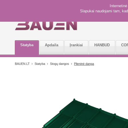
Internetin
Slapukai naudojami tam, kad 
Statyba
Apdaila
Įrankiai
HANBUD
CO
BAUEN.LT
Statyba
Stogų dangos
Plieninė danga