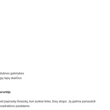
idutines galimybes
ngų lapų skaičius
arantija
 paprastą išvaizdą, kuri puikiai tinka Jūsų stogui. Ją galima panaudoti
kvadratūros pastatams.