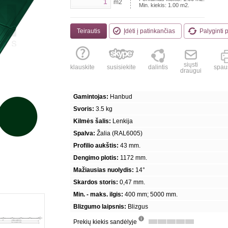
m2
Min. kiekis:
1.00
m2.
Teirautis
Įdėti į patinkančias
Palyginti 
siųsti
klauskite
susisiekite
dalintis
spaus
draugui
Gamintojas:
Hanbud
Svoris:
3.5 kg
Kilmės šalis:
Lenkija
Spalva:
Žalia (RAL6005)
Profilio aukštis:
43 mm.
Dengimo plotis:
1172 mm.
Mažiausias nuolydis:
14°
Skardos storis:
0,47 mm.
Min. - maks. ilgis:
400 mm; 5000 mm.
Blizgumo laipsnis:
Blizgus
Prekių kiekis sandėlyje
info