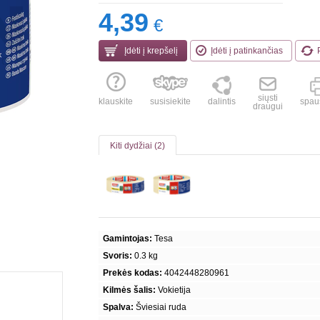
4,39
€
Įdėti į krepšelį
Įdėti į patinkančias
siųsti
klauskite
susisiekite
dalintis
spaus
draugui
Kiti dydžiai (2)
Gamintojas:
Tesa
Svoris:
0.3 kg
Prekės kodas:
4042448280961
Kilmės šalis:
Vokietija
Spalva:
Šviesiai ruda