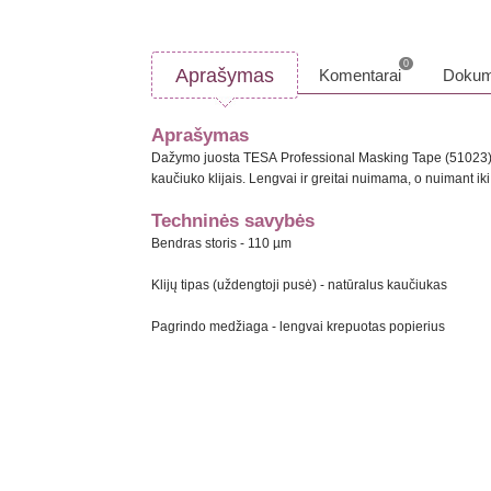
0
Aprašymas
Komentarai
Dokum
Aprašymas
Dažymo juosta TESA Professional Masking Tape (51023) y
kaučiuko klijais. Lengvai ir greitai nuimama, o nuimant ik
Techninės savybės
Bendras storis -
110
µ
m
Klijų tipas (uždengtoji pusė) - natūralus kaučiukas
Pagrindo medžiaga -
lengvai krepuotas popierius