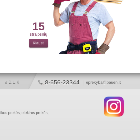
15
straipsnių
Klausti
8-656-23344
D.U.K.
eprekyba@bauen.lt
ikos prekės, elektros prekės,