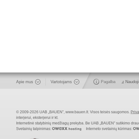
Apie mus
Vartotojams
Pagalba
Naudoji
© 2009-2026 UAB „BAUEN”, www.bauen.lt. Visos teisės saugomos.
Priva
interjerui, eksterjerui ir kt.
Internetinė statybinių medžiagų prekyba. Be UAB „BAUEN” sutikimo draudži
Svetainių talpinimas:
Interneto svetainių kūrimas: