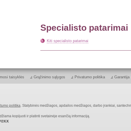
Specialisto patarimai
Kiti specialisto patarimai
mosi taisyklės
Grąžinimo sąlygos
Privatumo politika
Garantija
tumo politika
. Statybinės medžiagos, apdailos medžiagos, darbo įrankiai, santechn
ama kopijuoti ir platinti svetainėje esančią informaciją.