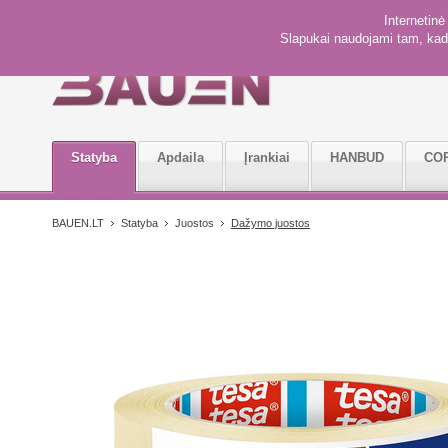
Internetin
Slapukai naudojami tam, kad 
Statyba
Apdaila
Įrankiai
HANBUD
CO
BAUEN.LT
Statyba
Juostos
Dažymo juostos