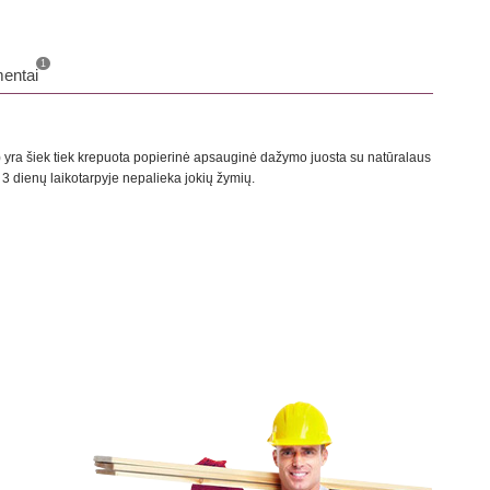
1
entai
ra šiek tiek krepuota popierinė apsauginė dažymo juosta su natūralaus
i 3 dienų laikotarpyje nepalieka jokių žymių.