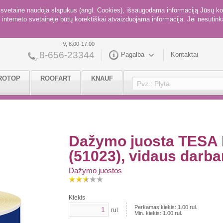
ė svetainė naudoja slapukus (angl. Cookies), išsaugodama informaciją Jūsų ko
interneto svetainėje būtų korektiškai atvaizduojama informacija. Jei nesutinka
I-V, 8:00-17:00
8-656-23344
Pagalba
Kontaktai
ROTOP
ROOFART
KNAUF
Dažymo juosta TESA 
(51023), vidaus darba
Dažymo juostos
Kiekis
Perkamas kiekis:
1.00
rul.
rul
Min. kiekis:
1.00
rul.