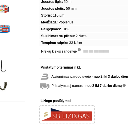
Juostos ilgis:
50 m
Juostos plotis:
50 mm
Storis:
110 µm
Medžiaga:
Popierius
Pailgėjimas:
10%
Sukibimas su plienu:
2 N/cm
Tempimo stipris:
33 N/cm
Prekių kiekis sandėlyje
info
Pristatymo terminai ir kt.
Atsiėmimas parduotuvėje -
nuo 2 iki 3 darbo die
Pristatymas į namus -
nuo 2 iki 7 darbo dienų
inf
Lizingo pasiūlymai