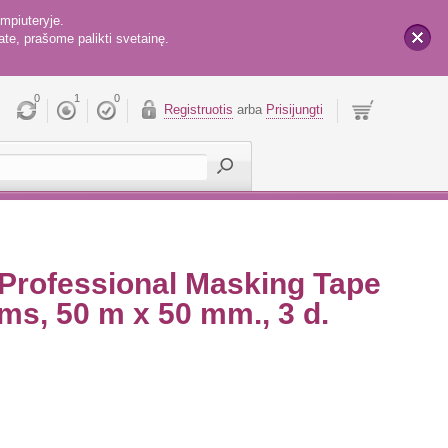
mpiuteryje.
te, prašome palikti svetainę.
x
0
1
0
Registruotis
arba
Prisijungti
Professional Masking Tape
ms, 50 m x 50 mm., 3 d.