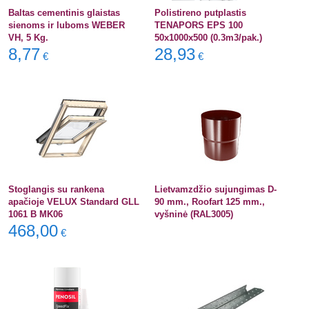
Baltas cementinis glaistas
Polistireno putplastis
sienoms ir luboms WEBER
TENAPORS EPS 100
VH, 5 Kg.
50x1000x500 (0.3m3/pak.)
8,77
28,93
€
€
Stoglangis su rankena
Lietvamzdžio sujungimas D-
apačioje VELUX Standard GLL
90 mm., Roofart 125 mm.,
1061 B MK06
vyšninė (RAL3005)
468,00
€