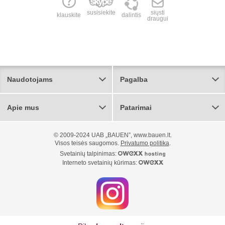
susisiekite
siųsti
klauskite
dalintis
draugui
Naudotojams
Pagalba
Apie mus
Patarimai
© 2009-2024 UAB „BAUEN”, www.bauen.lt.
Visos teisės saugomos.
Privatumo politika
.
Svetainių talpinimas:
Interneto svetainių kūrimas: