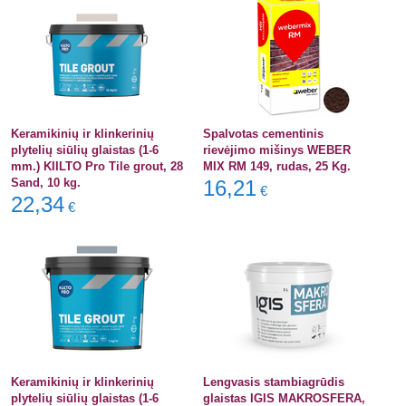
Keramikinių ir klinkerinių
Spalvotas cementinis
plytelių siūlių glaistas (1-6
rievėjimo mišinys WEBER
mm.) KIILTO Pro Tile grout, 28
MIX RM 149, rudas, 25 Kg.
Sand, 10 kg.
16,21
€
22,34
€
Keramikinių ir klinkerinių
Lengvasis stambiagrūdis
plytelių siūlių glaistas (1-6
glaistas IGIS MAKROSFERA,