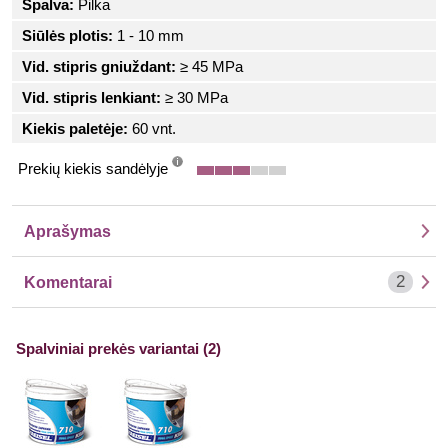
Spalva:
Pilka
Siūlės plotis:
1 - 10 mm
Vid. stipris gniuždant:
≥ 45 MPa
Vid. stipris lenkiant:
≥ 30 MPa
Kiekis paletėje:
60 vnt.
Prekių kiekis sandėlyje
info
Aprašymas
2
Komentarai
Spalviniai prekės variantai (2)