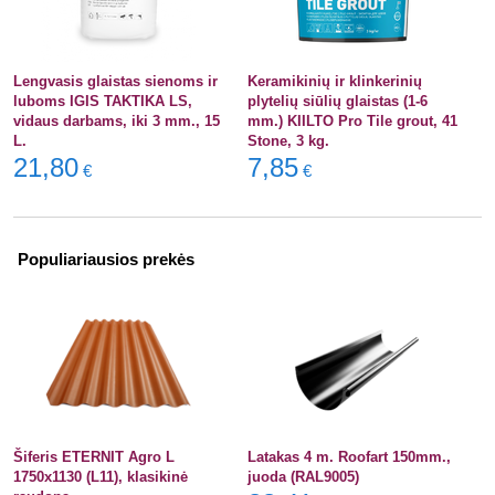
Lengvasis glaistas sienoms ir
Keramikinių ir klinkerinių
luboms IGIS TAKTIKA LS,
plytelių siūlių glaistas (1-6
vidaus darbams, iki 3 mm., 15
mm.) KIILTO Pro Tile grout, 41
L.
Stone, 3 kg.
21,80
7,85
€
€
Populiariausios prekės
Šiferis ETERNIT Agro L
Latakas 4 m. Roofart 150mm.,
1750x1130 (L11), klasikinė
juoda (RAL9005)