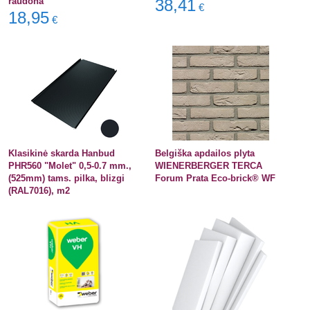
raudona
38,41
€
18,95
€
Klasikinė skarda Hanbud
Belgiška apdailos plyta
PHR560 "Molet" 0,5-0.7 mm.,
WIENERBERGER TERCA
(525mm) tams. pilka, blizgi
Forum Prata Eco-brick® WF
(RAL7016), m2