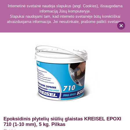
Internetinė svetainė naudoja slapukus (angl. Cookies), išsaugodama
informaciją Jūsų kompiuteryje.
Slapukai naudojami tam, kad interneto svetainėje būtų korektiškai
atvaizduojama informacija. Jei nesutinkate, prašome palikti svetainę.
142
Glaistai
x
Epoksidinis plytelių siūlių glaistas KREISEL EPOXI
710 (1-10 mm), 5 kg. Pilkas