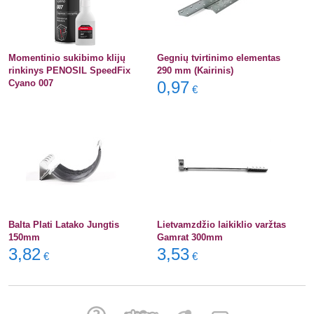
Momentinio sukibimo klijų
Gegnių tvirtinimo elementas
rinkinys PENOSIL SpeedFix
290 mm (Kairinis)
Cyano 007
0,97
€
Balta Plati Latako Jungtis
Lietvamzdžio laikiklio varžtas
150mm
Gamrat 300mm
3,82
3,53
€
€