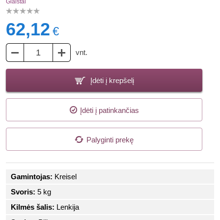
Glaistai
62,12
€
vnt.
Įdėti į krepšelį
Įdėti į patinkančias
Palyginti prekę
Gamintojas:
Kreisel
Svoris:
5 kg
Kilmės šalis:
Lenkija