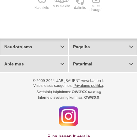
susisiekite
siųsti
klauskite
dalintis
draugui
Naudotojams
Pagalba
Apie mus
Patarimai
© 2009-2024 UAB „BAUEN”, www.bauen.lt.
Visos teisės saugomos.
Privatumo politika
.
Svetainių talpinimas:
Interneto svetainių kūrimas:
Pilna
bauen.lt
versija