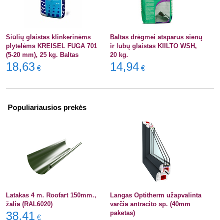
Siūlių glaistas klinkerinėms
Baltas drėgmei atsparus sienų
plytelėms KREISEL FUGA 701
ir lubų glaistas KIILTO WSH,
(5-20 mm), 25 kg. Baltas
20 kg.
18,63
14,94
€
€
Populiariausios prekės
Latakas 4 m. Roofart 150mm.,
Langas Optitherm užapvalinta
žalia (RAL6020)
varčia antracito sp. (40mm
38,41
paketas)
€