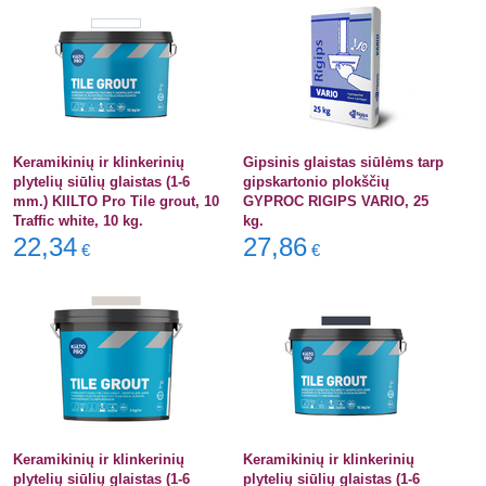
Keramikinių ir klinkerinių
Gipsinis glaistas siūlėms tarp
plytelių siūlių glaistas (1-6
gipskartonio plokščių
mm.) KIILTO Pro Tile grout, 10
GYPROC RIGIPS VARIO, 25
Traffic white, 10 kg.
kg.
22,34
27,86
€
€
Keramikinių ir klinkerinių
Keramikinių ir klinkerinių
plytelių siūlių glaistas (1-6
plytelių siūlių glaistas (1-6