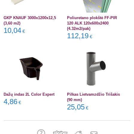
GKP KNAUF 3000x1200x12,5
Poliuretano plokštė FF-PIR
(3,60 m2)
120 ALK 120x600x2400
10,04
(4.32m2/pak)
€
112,19
€
Dažų indas 2L Color Expert
Pilkas Lietvamzdžio Trišakis
4,86
(90 mm)
€
25,05
€