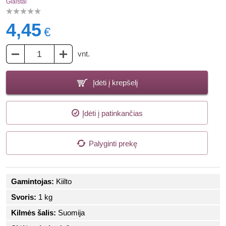
Glaistai
4,45
€
vnt.
Įdėti į krepšelį
Įdėti į patinkančias
Palyginti prekę
Gamintojas:
Kiilto
Svoris:
1 kg
Kilmės šalis:
Suomija