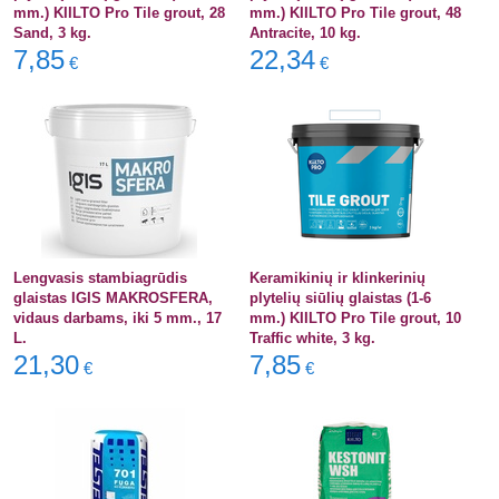
mm.) KIILTO Pro Tile grout, 28
mm.) KIILTO Pro Tile grout, 48
Sand, 3 kg.
Antracite, 10 kg.
7,85
22,34
€
€
Lengvasis stambiagrūdis
Keramikinių ir klinkerinių
glaistas IGIS MAKROSFERA,
plytelių siūlių glaistas (1-6
vidaus darbams, iki 5 mm., 17
mm.) KIILTO Pro Tile grout, 10
L.
Traffic white, 3 kg.
21,30
7,85
€
€