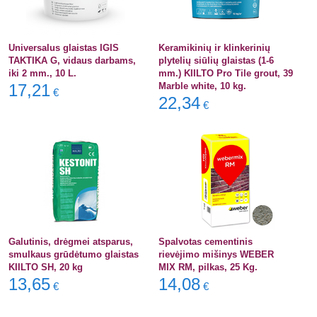
Universalus glaistas IGIS
Keramikinių ir klinkerinių
TAKTIKA G, vidaus darbams,
plytelių siūlių glaistas (1-6
iki 2 mm., 10 L.
mm.) KIILTO Pro Tile grout, 39
17,21
Marble white, 10 kg.
€
22,34
€
Galutinis, drėgmei atsparus,
Spalvotas cementinis
smulkaus grūdėtumo glaistas
rievėjimo mišinys WEBER
KIILTO SH, 20 kg
MIX RM, pilkas, 25 Kg.
13,65
14,08
€
€