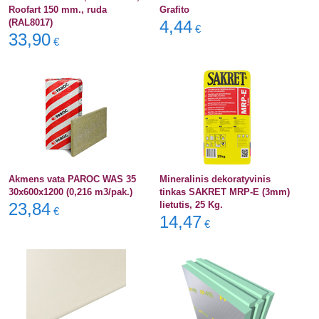
Roofart 150 mm., ruda
Grafito
(RAL8017)
4,44
€
33,90
€
Akmens vata PAROC WAS 35
Mineralinis dekoratyvinis
30x600x1200 (0,216 m3/pak.)
tinkas SAKRET MRP-E (3mm)
23,84
lietutis, 25 Kg.
€
14,47
€