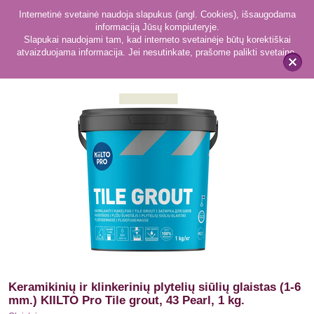
Internetinė svetainė naudoja slapukus (angl. Cookies), išsaugodama
informaciją Jūsų kompiuteryje.
Slapukai naudojami tam, kad interneto svetainėje būtų korektiškai
atvaizduojama informacija. Jei nesutinkate, prašome palikti svetainę.
142
Glaistai
x
Keramikinių ir klinkerinių plytelių siūlių glaistas (1-6
mm.) KIILTO Pro Tile grout, 43 Pearl, 1 kg.