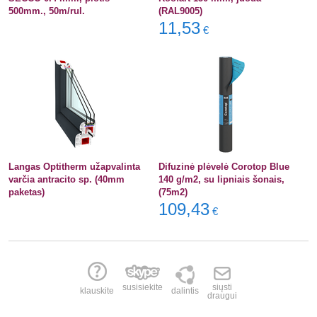
500mm., 50m/rul.
(RAL9005)
11,53
€
Langas Optitherm užapvalinta
Difuzinė plėvelė Corotop Blue
varčia antracito sp. (40mm
140 g/m2, su lipniais šonais,
paketas)
(75m2)
109,43
€
susisiekite
siųsti
klauskite
dalintis
draugui