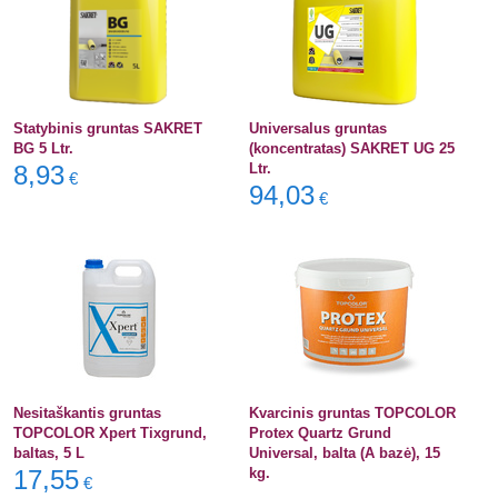
Statybinis gruntas SAKRET
Universalus gruntas
BG 5 Ltr.
(koncentratas) SAKRET UG 25
8,93
Ltr.
€
94,03
€
Nesitaškantis gruntas
Kvarcinis gruntas TOPCOLOR
TOPCOLOR Xpert Tixgrund,
Protex Quartz Grund
baltas, 5 L
Universal, balta (A bazė), 15
17,55
kg.
€