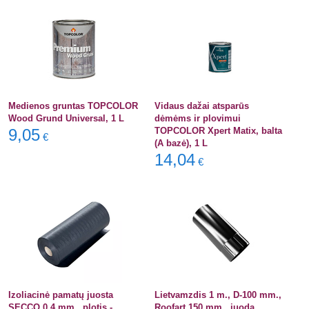
Medienos gruntas TOPCOLOR
Vidaus dažai atsparūs
Wood Grund Universal, 1 L
dėmėms ir plovimui
9,05
TOPCOLOR Xpert Matix, balta
€
(A bazė), 1 L
14,04
€
Izoliacinė pamatų juosta
Lietvamzdis 1 m., D-100 mm.,
SECCO 0.4 mm., plotis -
Roofart 150 mm., juoda