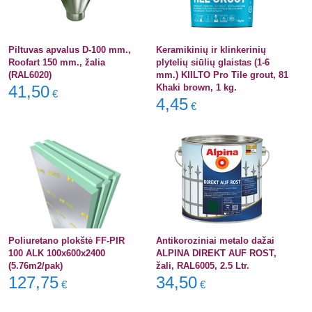
Piltuvas apvalus D-100 mm.,
Keramikinių ir klinkerinių
Roofart 150 mm., žalia
plytelių siūlių glaistas (1-6
(RAL6020)
mm.) KIILTO Pro Tile grout, 81
41,50
Khaki brown, 1 kg.
€
4,45
€
Poliuretano plokštė FF-PIR
Antikoroziniai metalo dažai
100 ALK 100x600x2400
ALPINA DIREKT AUF ROST,
(5.76m2/pak)
žali, RAL6005, 2.5 Ltr.
127,75
34,50
€
€