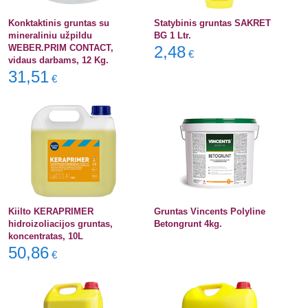
Konktaktinis gruntas su
Statybinis gruntas SAKRET
mineraliniu užpildu
BG 1 Ltr.
WEBER.PRIM CONTACT,
2,48
€
vidaus darbams, 12 Kg.
31,51
€
Kiilto KERAPRIMER
Gruntas Vincents Polyline
hidroizoliacijos gruntas,
Betongrunt 4kg.
koncentratas, 10L
50,86
€