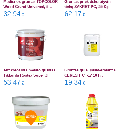
Medienos gruntas TOPCOLOR
Gruntas prieš dekoratyvinį
Wood Grund Universal, 5 L
tinką SAKRET PG, 25 Kg.
32,94
62,17
€
€
Antikorozinis metalo gruntas
Gruntas giliai įsiskverbiantis
Tikkurila Rostex Super 3l
CERESIT CT-17 10 ltr.
53,47
19,34
€
€