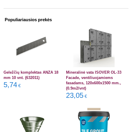
Populiariausios prekės
Geležčių komplektas ANZA 18
Mineralinė vata ISOVER OL-33
mm 10 vnt. (632011)
Facade, ventiliuojamiems
5,74
fasadams, 120x600x1500 mm.,
€
(0.9m2/vnt)
23,05
€