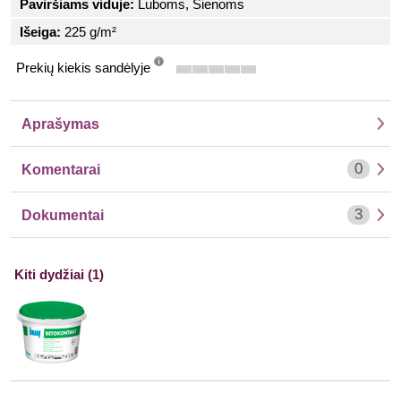
Paviršiams viduje:
Luboms, Sienoms
Išeiga:
225 g/m²
Prekių kiekis sandėlyje
info
Aprašymas
0
Komentarai
3
Dokumentai
Kiti dydžiai (1)