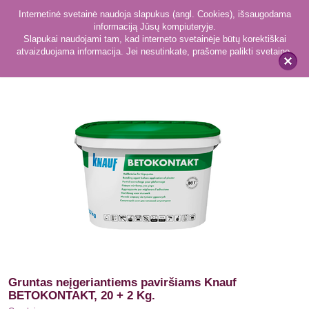
Internetinė svetainė naudoja slapukus (angl. Cookies), išsaugodama
informaciją Jūsų kompiuteryje.
Slapukai naudojami tam, kad interneto svetainėje būtų korektiškai
atvaizduojama informacija. Jei nesutinkate, prašome palikti svetainę.
125
Gruntai
x
Gruntas neįgeriantiems paviršiams Knauf
BETOKONTAKT, 20 + 2 Kg.