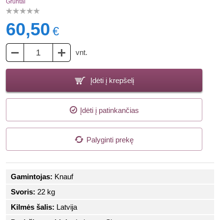
Gruntai
60,50
€
vnt.
Įdėti į krepšelį
Įdėti į patinkančias
Palyginti prekę
Gamintojas:
Knauf
Svoris:
22 kg
Kilmės šalis:
Latvija