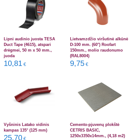
Lipni audinio juosta TESA
Lietvamzdžio viršutinė alkūnė
Duct Tape (4615), atspari
D-100 mm. (60°) Roofart
drėgmei, 50 m x 50 mm.,
150mm., molio raudonumo
juoda
(RAL8004)
10,81
9,75
€
€
Vyšninis Latako vidinis
Cemento-pjuvenų plokštė
kampas 135° (125 mm)
CETRIS BASIC,
25,70
1250x3350x14mm., (4,18 m2)
€