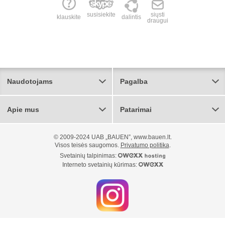
susisiekite
siųsti
klauskite
dalintis
draugui
Naudotojams
Pagalba
Apie mus
Patarimai
© 2009-2024 UAB „BAUEN”, www.bauen.lt.
Visos teisės saugomos.
Privatumo politika
.
Svetainių talpinimas:
Interneto svetainių kūrimas: