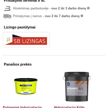
Pristatymo terminai ir kt.
Atsiėmimas parduotuvėje -
nuo 2 iki 3 darbo dienų
info
Pristatymas į namus -
nuo 2 iki 7 darbo dienų
info
Lizingo pasiūlymai
Panašios prekės
Polimerinė hidroizoliacija
Hidroizoliacija Kiilto