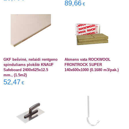
89,66
€
GKF bešvinė, nelaidi rentgeno
Akmens vata ROCKWOOL
spinduliams plokštė KNAUF
FRONTROCK SUPER
Safeboard 2400x625x12.5
140x600x1000 (0.1680 m3/pak.)
mm., (1.5m2)
52,47
€