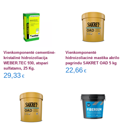
Vienkomponentė cementinė-
Vienkomponentė
kristalinė hidroizoliacija
hidroizoliacinė mastika akrilo
WEBER.TEC 930, atspari
pagrindu SAKRET OAD 5 kg
sulfatams, 25 Kg.
22,66
€
29,33
€