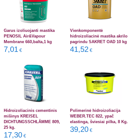
Garus izoliuojanti mastika
Vienkomponentė
PENOSIL Air&Vapour
hidroizoliacinė mastika akrilo
Membrane 660,balta,1 kg
pagrindu SAKRET OAD 10 kg
7,01
41,52
€
€
Hidroizoliacinis cementinis
Polimerinė hidroizoliacija
mišinys KREISEL
WEBER.TEC 822, ypač
DICHTUNGSSCHLÄMME 809,
elastinga, šviesiai pilka, 8 Kg.
25 kg.
39,20
€
17,30
€