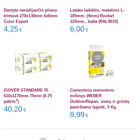
Dantyta nerūdijančio plieno
Latako laikiklis, metalinis L-
trintuvė 270x130mm 6x6mm
185mm. (4mm) Roofart
Color Expert
125mm., balta (RAL9010)
4,25
6,00
€
€
ISOVER STANDARD 35
Cementinis remontinis
610x1170mm 75mm (0.75
mišinys WEBER
3
pak/m
)
OutdoorRepair, sienų ir grindų
40,20
paviršiams lyginti, 5 Kg.
€
9,99
€