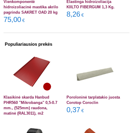
Vienkomponentė
Elastinga hidroizoliacija
hidroizoliacinė mastika akrilo
KIILTO FIBERGUM 1,3 Kg.
pagrindu SAKRET OAD 20 kg
8,26
€
75,00
€
Populiariausios prekės
Klasikinė skarda Hanbud
Poroloninė tarplatakio juosta
PHR560 "Mikrobanga" 0,5-0.7
Corotop Coroclin
mm., (525mm) raudona,
0,37
€
matinė (RAL3011), m2