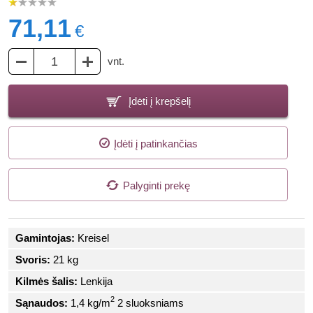
71,11
€
vnt.
Įdėti į krepšelį
Įdėti į patinkančias
Palyginti prekę
Gamintojas:
Kreisel
Svoris:
21 kg
Kilmės šalis:
Lenkija
2
Sąnaudos:
1,4 kg/m
2 sluoksniams