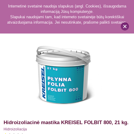
Internetinė svetainė naudoja slapukus (angl. Cookies), išsaugodama
informaciją Jūsų kompiuteryje.
Slapukai naudojami tam, kad interneto svetainėje būtų korektiškai
atvaizduojama informacija. Jei nesutinkate, prašome palikti svetainę.
46
Hidroizoliacija
x
Hidroizoliacinė mastika KREISEL FOLBIT 800, 21 kg.
Hidroizoliacija