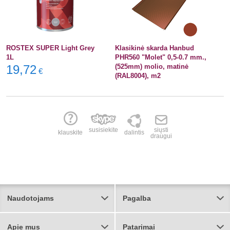
ROSTEX SUPER Light Grey
Klasikinė skarda Hanbud
1L
PHR560 "Molet" 0,5-0.7 mm.,
19,72
(525mm) molio, matinė
€
(RAL8004), m2
susisiekite
siųsti
klauskite
dalintis
draugui
Naudotojams
Pagalba
Apie mus
Patarimai