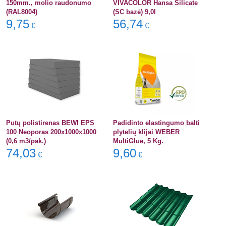
150mm., molio raudonumo
VIVACOLOR Hansa Silicate
(RAL8004)
(SC bazė) 9,0l
9,75
56,74
€
€
Putų polistirenas BEWI EPS
Padidinto elastingumo balti
100 Neoporas 200x1000x1000
plytelių klijai WEBER
(0,6 m3/pak.)
MultiGlue, 5 Kg.
74,03
9,60
€
€