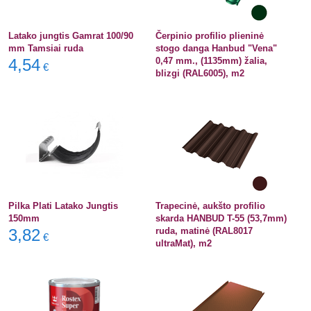
Latako jungtis Gamrat 100/90
Čerpinio profilio plieninė
mm Tamsiai ruda
stogo danga Hanbud "Vena"
4,54
0,47 mm., (1135mm) žalia,
€
blizgi (RAL6005), m2
Pilka Plati Latako Jungtis
Trapecinė, aukšto profilio
150mm
skarda HANBUD T-55 (53,7mm)
3,82
ruda, matinė (RAL8017
€
ultraMat), m2