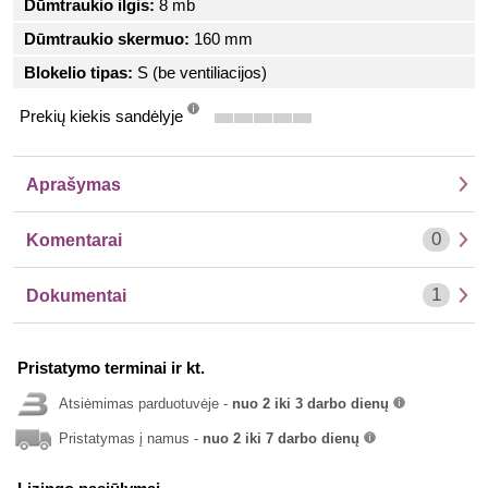
Dūmtraukio ilgis:
8 mb
Dūmtraukio skermuo:
160 mm
Blokelio tipas:
S (be ventiliacijos)
Prekių kiekis sandėlyje
info
Aprašymas
0
Komentarai
1
Dokumentai
Pristatymo terminai ir kt.
Atsiėmimas parduotuvėje -
nuo 2 iki 3 darbo dienų
info
Pristatymas į namus -
nuo 2 iki 7 darbo dienų
info