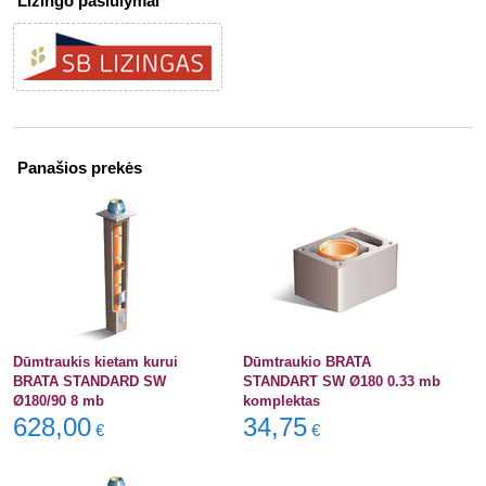
Lizingo pasiūlymai
Panašios prekės
Dūmtraukis kietam kurui
Dūmtraukio BRATA
BRATA STANDARD SW
STANDART SW Ø180 0.33 mb
Ø180/90 8 mb
komplektas
628,00
34,75
€
€