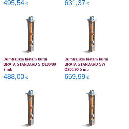
495,54
631,37
€
€
Dūmtraukis kietam kurui
Dūmtraukis kietam kurui
BRATA STANDARD S Ø180/90
BRATA STANDARD SW
7 mb
Ø200/90 5 mb
488,00
659,99
€
€