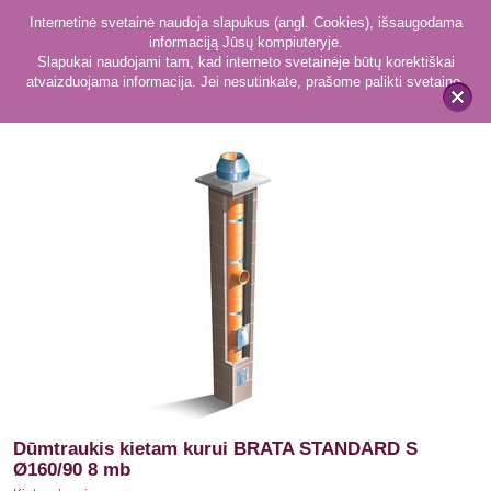
Internetinė svetainė naudoja slapukus (angl. Cookies), išsaugodama
informaciją Jūsų kompiuteryje.
Slapukai naudojami tam, kad interneto svetainėje būtų korektiškai
atvaizduojama informacija. Jei nesutinkate, prašome palikti svetainę.
42
Kietam kurui
x
Dūmtraukis kietam kurui BRATA STANDARD S
Ø160/90 8 mb