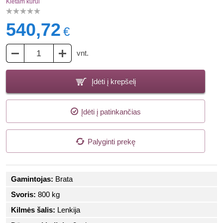
Kietam kurui
540,72
€
vnt.
Įdėti į krepšelį
Įdėti į patinkančias
Palyginti prekę
Gamintojas:
Brata
Svoris:
800 kg
Kilmės šalis:
Lenkija