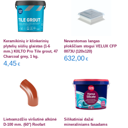
Keramikinių ir klinkerinių
Nevarstomas langas
plytelių siūlių glaistas (1-6
plokščiam stogui VELUX CFP
mm.) KIILTO Pro Tile grout, 47
0073U (120x120)
Charcoal grey, 1 kg.
632,00
€
4,45
€
Lietvamzdžio viršutinė alkūnė
Silikatiniai dažai
D-100 mm. (60°) Roofart
mineraliniams fasadams