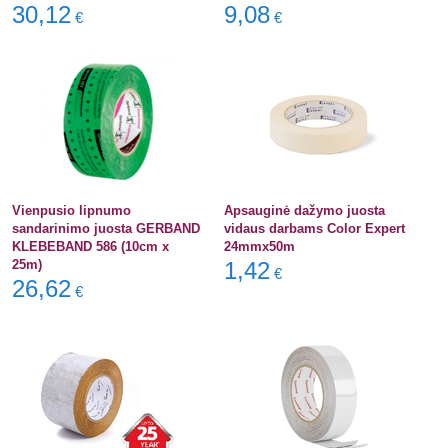
30,12
9,08
€
€
Vienpusio lipnumo
Apsauginė dažymo juosta
sandarinimo juosta GERBAND
vidaus darbams Color Expert
KLEBEBAND 586 (10cm x
24mmx50m
25m)
1,42
€
26,62
€