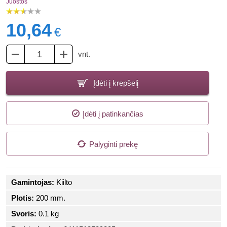
Juostos
10,64
€
vnt.
Įdėti į krepšelį
Įdėti į patinkančias
Palyginti prekę
Gamintojas:
Kiilto
Plotis:
200 mm.
Svoris:
0.1 kg