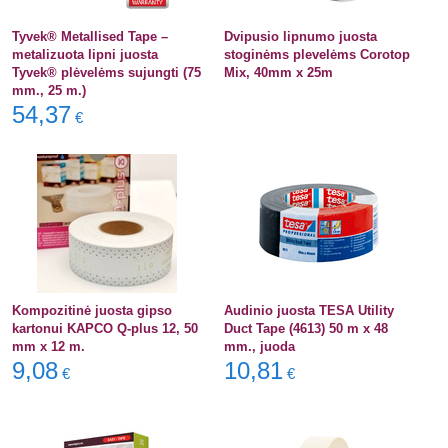
Tyvek® Metallised Tape –
Dvipusio lipnumo juosta
metalizuota lipni juosta
stoginėms plevelėms Corotop
Tyvek® plėvelėms sujungti (75
Mix, 40mm x 25m
mm., 25 m.)
54,37
€
Kompozitinė juosta gipso
Audinio juosta TESA Utility
kartonui KAPCO Q-plus 12, 50
Duct Tape (4613) 50 m x 48
mm x 12 m.
mm., juoda
9,08
10,81
€
€