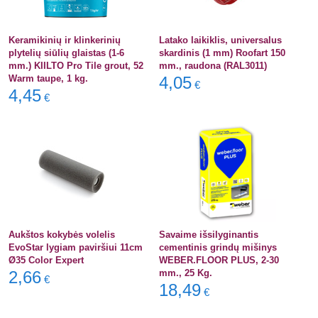
Keramikinių ir klinkerinių
Latako laikiklis, universalus
plytelių siūlių glaistas (1-6
skardinis (1 mm) Roofart 150
mm.) KIILTO Pro Tile grout, 52
mm., raudona (RAL3011)
Warm taupe, 1 kg.
4,05
€
4,45
€
Aukštos kokybės volelis
Savaime išsilyginantis
EvoStar lygiam paviršiui 11cm
cementinis grindų mišinys
Ø35 Color Expert
WEBER.FLOOR PLUS, 2-30
2,66
mm., 25 Kg.
€
18,49
€