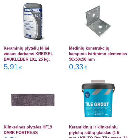
Keraminių plytelių klijai
Medinių konstrukcijų
vidaus darbams KREISEL
kampinis tvirtinimo elementas
BAUKLEBER 101, 25 kg.
50x50x50 mm
5,91
0,33
€
€
Klinkerinės plytelės HF19
Keramikinių ir klinkerinių
DARK FORTRESS
plytelių siūlių glaistas (1-6