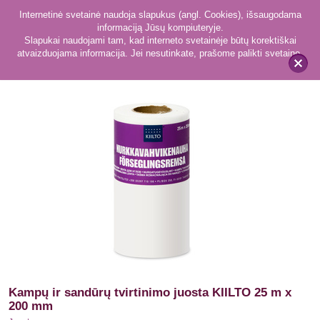
Internetinė svetainė naudoja slapukus (angl. Cookies), išsaugodama
informaciją Jūsų kompiuteryje.
Slapukai naudojami tam, kad interneto svetainėje būtų korektiškai
atvaizduojama informacija. Jei nesutinkate, prašome palikti svetainę.
116
Juostos
x
Kampų ir sandūrų tvirtinimo juosta KIILTO 25 m x
200 mm