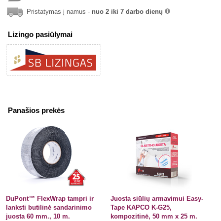
info
Pristatymas į namus -
nuo 2 iki 7 darbo dienų
info
Lizingo pasiūlymai
Panašios prekės
DuPont™ FlexWrap tampri ir
Juosta siūlių armavimui Easy-
lanksti butilinė sandarinimo
Tape KAPCO K-G25,
juosta 60 mm., 10 m.
kompozitinė, 50 mm x 25 m.