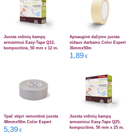
Juosta vidinių kampų
Apsauginė dažymo juosta
armavimui Easy-Tape Q12,
vidaus darbams Color Expert
kompozitinė, 50 mm x 12 m.
36mmx50m
1,89
€
Ypač stipri remontinė juosta
Juosta vidinių kampų
48mmx50m Color Expert
armavimui Easy-Tape Q25,
5,39
kompozitinė, 50 mm x 25 m.
€