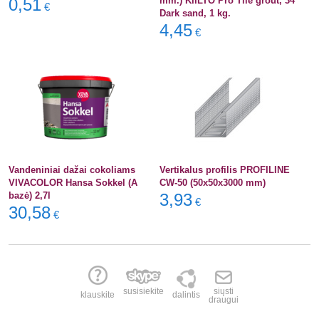
0,51
mm.) KIILTO Pro Tile grout, 34
€
Dark sand, 1 kg.
4,45
€
Vandeniniai dažai cokoliams
Vertikalus profilis PROFILINE
VIVACOLOR Hansa Sokkel (A
CW-50 (50x50x3000 mm)
bazė) 2,7l
3,93
€
30,58
€
susisiekite
siųsti
klauskite
dalintis
draugui