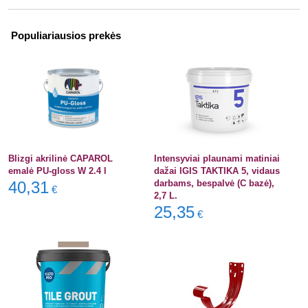
Populiariausios prekės
Blizgi akrilinė CAPAROL
Intensyviai plaunami matiniai
emalė PU-gloss W 2.4 l
dažai IGIS TAKTIKA 5, vidaus
40,31
darbams, bespalvė (C bazė),
€
2,7 L.
25,35
€