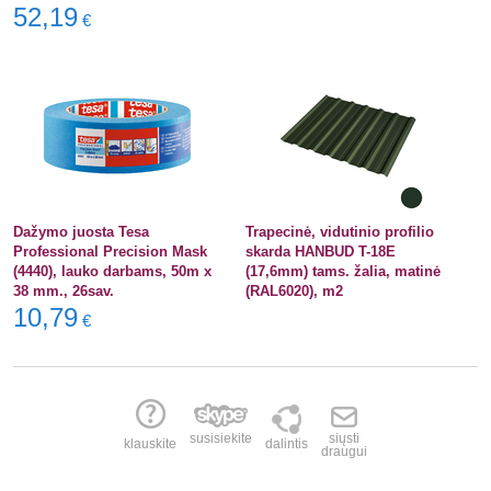
52,19
€
Dažymo juosta Tesa
Trapecinė, vidutinio profilio
Professional Precision Mask
skarda HANBUD T-18E
(4440), lauko darbams, 50m x
(17,6mm) tams. žalia, matinė
38 mm., 26sav.
(RAL6020), m2
10,79
€
susisiekite
siųsti
klauskite
dalintis
draugui