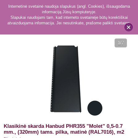
Internetinė svetainė naudoja slapukus (angl. Cookies), išsaugodama
informaciją Jūsų kompiuteryje.
Slapukai naudojami tam, kad interneto svetainėje būtų korektiškai
atvaizduojama informacija. Jei nesutinkate, prašome palikti svetainę.
416
Plieninė danga
x
1
/7
Klasikinė skarda Hanbud PHR355 "Molet" 0,5-0.7
mm., (320mm) tams. pilka, matinė (RAL7016), m2