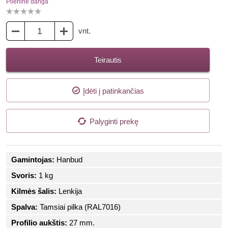
Plieninė danga
vnt.
Teirautis
Įdėti į patinkančias
Palyginti prekę
Gamintojas:
Hanbud
Svoris:
1 kg
Kilmės šalis:
Lenkija
Spalva:
Tamsiai pilka (RAL7016)
Profilio aukštis:
27 mm.