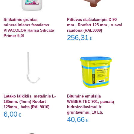
Silikatinis gruntas
Piltuvas stačiakampis D-90
mineraliniams fasadams
mm., Roofart 125 mm., rusvai
VIVACOLOR Hansa Silicate
raudona (RAL3009)
Primer 5,0l
256,31
€
Latako laikiklis, metalinis L-
Bituminė emulsija
185mm. (4mm) Roofart
WEBER.TEC 901, pamatų
125mm., balta (RAL9010)
hidroizoliavimui ir
6,00
gruntavimui, 10 Ltr.
€
40,66
€