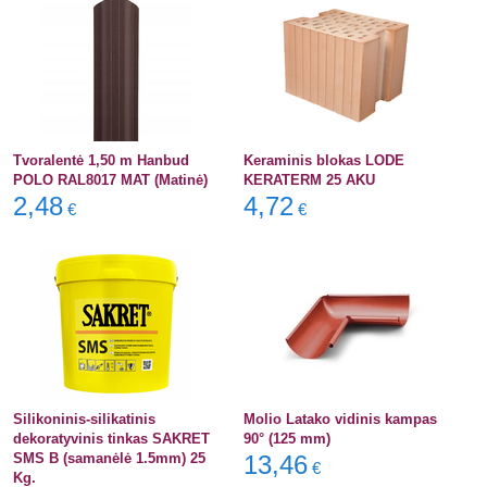
Tvoralentė 1,50 m Hanbud
Keraminis blokas LODE
POLO RAL8017 MAT (Matinė)
KERATERM 25 AKU
2,48
4,72
€
€
Silikoninis-silikatinis
Molio Latako vidinis kampas
dekoratyvinis tinkas SAKRET
90° (125 mm)
SMS B (samanėlė 1.5mm) 25
13,46
€
Kg.