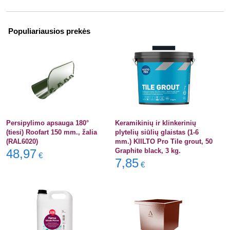
Populiariausios prekės
Persipylimo apsauga 180°
Keramikinių ir klinkerinių
(tiesi) Roofart 150 mm., žalia
plytelių siūlių glaistas (1-6
(RAL6020)
mm.) KIILTO Pro Tile grout, 50
48,97
Graphite black, 3 kg.
€
7,85
€