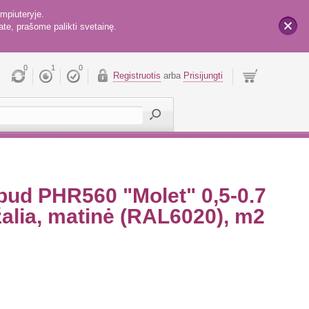
mpiuteryje.
te, prašome palikti svetainę.
x
0
1
0
Registruotis
arba
Prisijungti
bud PHR560 "Molet" 0,5-0.7
alia, matinė (RAL6020), m2