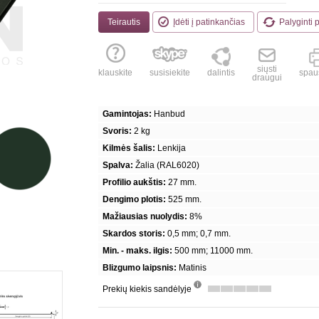
Teirautis
Įdėti į patinkančias
Palyginti 
siųsti
klauskite
susisiekite
dalintis
spaus
draugui
Gamintojas:
Hanbud
Svoris:
2 kg
Kilmės šalis:
Lenkija
Spalva:
Žalia (RAL6020)
Profilio aukštis:
27 mm.
Dengimo plotis:
525 mm.
Mažiausias nuolydis:
8%
Skardos storis:
0,5 mm; 0,7 mm.
Min. - maks. ilgis:
500 mm; 11000 mm.
Blizgumo laipsnis:
Matinis
Prekių kiekis sandėlyje
info