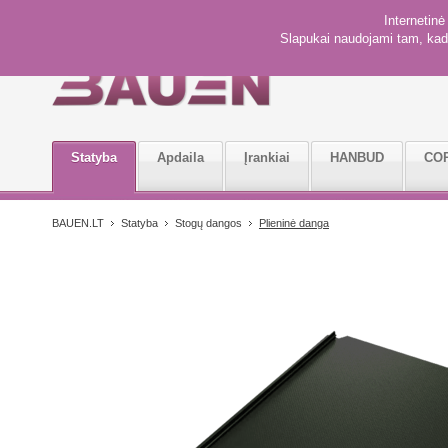
Internetin
Slapukai naudojami tam, kad 
Statyba
Apdaila
Įrankiai
HANBUD
CO
BAUEN.LT
Statyba
Stogų dangos
Plieninė danga