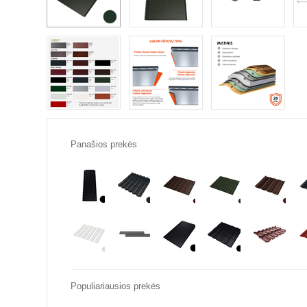
Panašios prekės
Populiariausios prekės