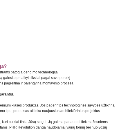
ga?
meistrams patogia dengimo technologija
alėsite pritaikyti tiksliai pagal savo poreikį
tams pagreitina ir palengvina montavimo procesą
arantija
remium klasės produktas. Jos pagerintos technologinės sąvybės užtikriną
 tipų, produktas atitinka naujausius architektūrinius projektus.
 kuri puikiai tinka Jūsų stogui. Ją galima panaudoti tiek mažesniems
tams. PHR Revolution danga naudojama įvairių formų bei nuolydžių