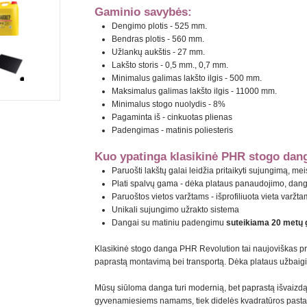
Gaminio savybės:
Dengimo plotis - 525 mm.
Bendras plotis - 560 mm.
Užlankų aukštis - 27 mm.
Lakšto storis - 0,5 mm., 0,7 mm.
Minimalus galimas lakšto ilgis - 500 mm.
Maksimalus galimas lakšto ilgis - 11000 mm.
Minimalus stogo nuolydis - 8%
Pagaminta iš - cinkuotas plienas
Padengimas - matinis poliesteris
Kuo ypatinga klasikinė PHR stogo dan
Paruošti lakštų galai leidžia pritaikyti sujungimą, 
Plati spalvų gama - dėka plataus panaudojimo, dangą g
Paruoštos vietos varžtams - išprofiliuota vieta varž
Unikali sujungimo užrakto sistema
Dangai su matiniu padengimu
suteikiama 20 metų g
Klasikinė stogo danga PHR Revolution tai naujoviškas p
paprastą montavimą bei transportą. Dėka plataus užbaigimo
Mūsų siūloma danga turi modernią, bet paprastą išvaizdą,
gyvenamiesiems namams, tiek didelės kvadratūros pasta