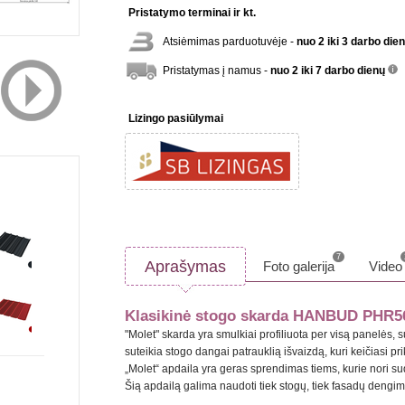
Pristatymo terminai ir kt.
Atsiėmimas parduotuvėje -
nuo 2 iki 3 darbo die
Pristatymas į namus -
nuo 2 iki 7 darbo dienų
inf
Lizingo pasiūlymai
7
Aprašymas
Foto galerija
Video
Klasikinė stogo skarda HANBUD PHR5
"Molet" skarda yra smulkiai profiliuota per visą panelės, su
suteikia stogo dangai patrauklią išvaizdą, kuri keičiasi p
„Molet“ apdaila yra geras sprendimas tiems, kurie nori sud
Šią apdailą galima naudoti tiek stogų, tiek fasadų dengim