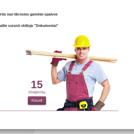
irtis nuo tikrosios gaminio spalvos
galite surasti skiltyje "Dokumentai"
15
straipsnių
Klausti