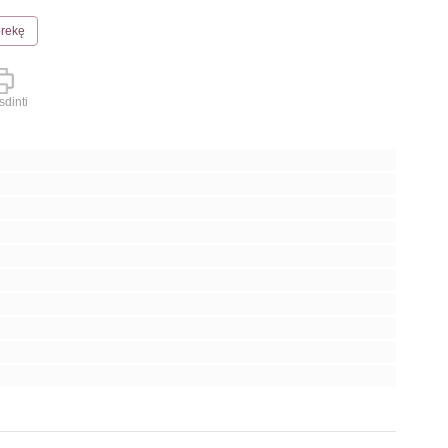
prekę
dinti