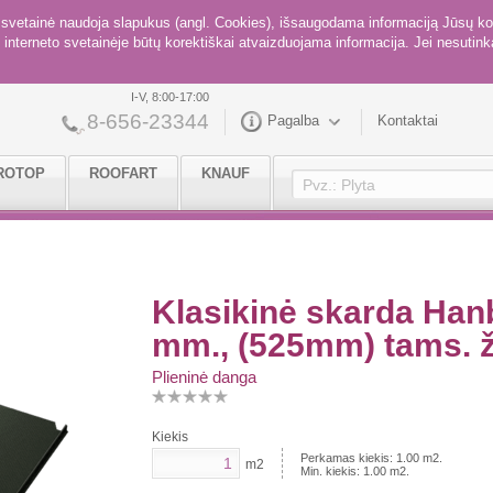
ė svetainė naudoja slapukus (angl. Cookies), išsaugodama informaciją Jūsų ko
interneto svetainėje būtų korektiškai atvaizduojama informacija. Jei nesutinka
I-V, 8:00-17:00
8-656-23344
Pagalba
Kontaktai
ROTOP
ROOFART
KNAUF
Klasikinė skarda Han
mm., (525mm) tams. ž
Plieninė danga
Kiekis
Perkamas kiekis:
1.00
m2.
m2
Min. kiekis:
1.00
m2.