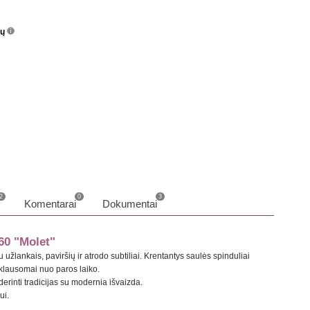
nų
info
o
2
0
3
Komentarai
Dokumentai
60 "Molet"
 užlankais, paviršių ir atrodo subtiliai. Krentantys saulės spinduliai
riklausomai nuo paros laiko.
erinti tradicijas su modernia išvaizda.
ui.