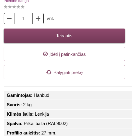
Plieninė danga
vnt.
Teirautis
Įdėti į patinkančias
Palyginti prekę
Gamintojas:
Hanbud
Svoris:
2 kg
Kilmės šalis:
Lenkija
Spalva:
Pilkai balta (RAL9002)
Profilio aukštis:
27 mm.