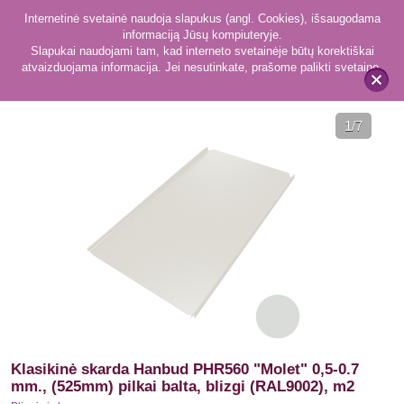
Internetinė svetainė naudoja slapukus (angl. Cookies), išsaugodama
informaciją Jūsų kompiuteryje.
Slapukai naudojami tam, kad interneto svetainėje būtų korektiškai
atvaizduojama informacija. Jei nesutinkate, prašome palikti svetainę.
416
Plieninė danga
x
1
/7
Klasikinė skarda Hanbud PHR560 "Molet" 0,5-0.7
mm., (525mm) pilkai balta, blizgi (RAL9002), m2