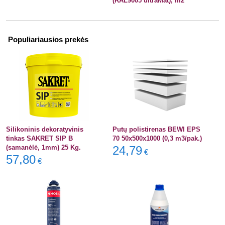
(RAL9005 ultraMat), m2
Populiariausios prekės
Silikoninis dekoratyvinis
Putų polistirenas BEWI EPS
tinkas SAKRET SIP B
70 50x500x1000 (0,3 m3/pak.)
(samanėlė, 1mm) 25 Kg.
24,79
€
57,80
€