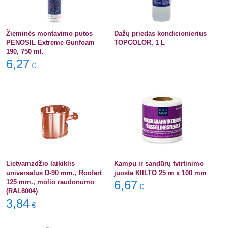
Žieminės montavimo putos
Dažų priedas kondicionierius
PENOSIL Extreme Gunfoam
TOPCOLOR, 1 L
190, 750 ml.
6,27
€
Lietvamzdžio laikiklis
Kampų ir sandūrų tvirtinimo
universalus D-90 mm., Roofart
juosta KIILTO 25 m x 100 mm
125 mm., molio raudonumo
6,67
€
(RAL8004)
3,84
€