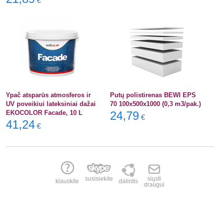
€
Ypač atsparūs atmosferos ir
Putų polistirenas BEWI EPS
UV poveikiui lateksiniai dažai
70 100x500x1000 (0,3 m3/pak.)
EKOCOLOR Facade, 10 L
24,79
€
41,24
€
susisiekite
siųsti
klauskite
dalintis
draugui