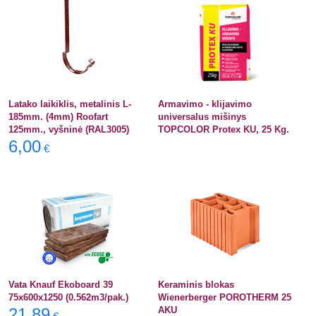
Latako laikiklis, metalinis L-
Armavimo - klijavimo
185mm. (4mm) Roofart
universalus mišinys
125mm., vyšninė (RAL3005)
TOPCOLOR Protex KU, 25 Kg.
6,00
€
Vata Knauf Ekoboard 39
Keraminis blokas
75x600x1250 (0.562m3/pak.)
Wienerberger POROTHERM 25
21,89
AKU