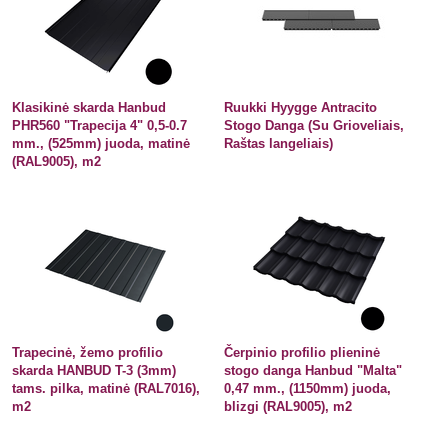
Klasikinė skarda Hanbud
Ruukki Hyygge Antracito
PHR560 "Trapecija 4" 0,5-0.7
Stogo Danga (Su Grioveliais,
mm., (525mm) juoda, matinė
Raštas langeliais)
(RAL9005), m2
Trapecinė, žemo profilio
Čerpinio profilio plieninė
skarda HANBUD T-3 (3mm)
stogo danga Hanbud "Malta"
tams. pilka, matinė (RAL7016),
0,47 mm., (1150mm) juoda,
m2
blizgi (RAL9005), m2