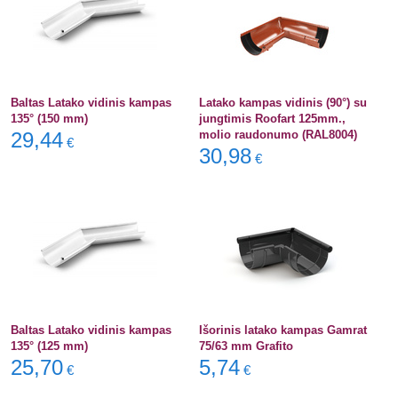
Baltas Latako vidinis kampas
Latako kampas vidinis (90°) su
135° (150 mm)
jungtimis Roofart 125mm.,
29,44
molio raudonumo (RAL8004)
€
30,98
€
Baltas Latako vidinis kampas
Išorinis latako kampas Gamrat
135° (125 mm)
75/63 mm Grafito
25,70
5,74
€
€