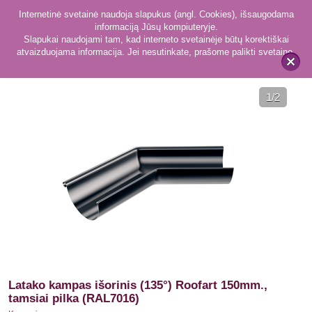
Internetinė svetainė naudoja slapukus (angl. Cookies), išsaugodama
informaciją Jūsų kompiuteryje.
Slapukai naudojami tam, kad interneto svetainėje būtų korektiškai
atvaizduojama informacija. Jei nesutinkate, prašome palikti svetainę.
177
Kampai
x
1
/2
Latako kampas išorinis (135°) Roofart 150mm.,
tamsiai pilka (RAL7016)