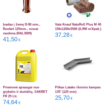
Įvadas į žemę D-90 mm.,
Vata Knauf NatuRoll Plus M 40
Roofart 125mm., rusvai
150x1200x5500 (0,990 m3/pak.)
raudona (RAL3009)
37,28
€
41,50
€
Priemonė apsaugai nuo
Pilkas Latako išorinis kampas
grybelio ir dumblių, SAKRET
135° (125 mm)
FR 25 Ltr.
25,70
€
74,64
€