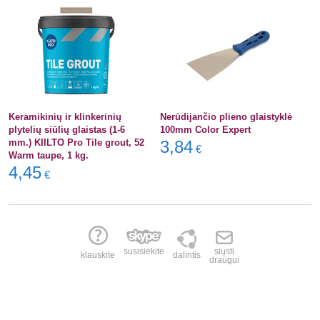
Keramikinių ir klinkerinių
Nerūdijančio plieno glaistyklė
plytelių siūlių glaistas (1-6
100mm Color Expert
mm.) KIILTO Pro Tile grout, 52
3,84
€
Warm taupe, 1 kg.
4,45
€
susisiekite
siųsti
klauskite
dalintis
draugui