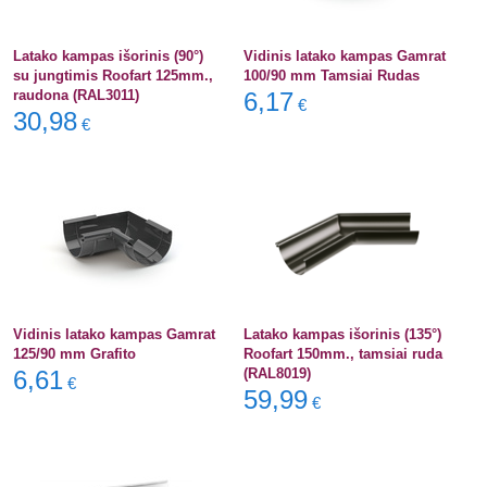
Latako kampas išorinis (90°)
Vidinis latako kampas Gamrat
su jungtimis Roofart 125mm.,
100/90 mm Tamsiai Rudas
raudona (RAL3011)
6,17
€
30,98
€
Vidinis latako kampas Gamrat
Latako kampas išorinis (135°)
125/90 mm Grafito
Roofart 150mm., tamsiai ruda
6,61
(RAL8019)
€
59,99
€