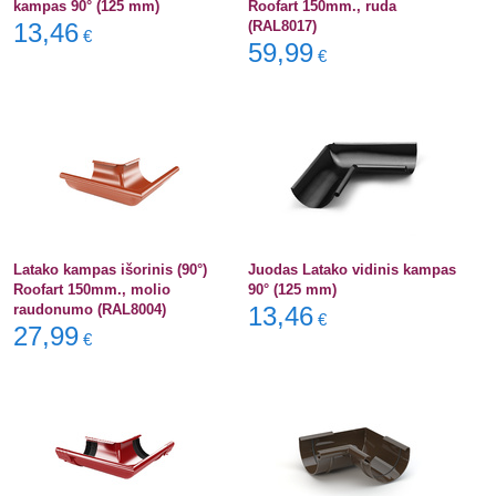
kampas 90° (125 mm)
Roofart 150mm., ruda
13,46
(RAL8017)
€
59,99
€
Latako kampas išorinis (90°)
Juodas Latako vidinis kampas
Roofart 150mm., molio
90° (125 mm)
raudonumo (RAL8004)
13,46
€
27,99
€