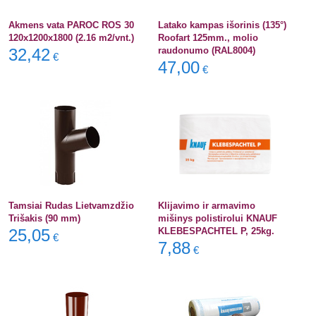
Akmens vata PAROC ROS 30
Latako kampas išorinis (135°)
120x1200x1800 (2.16 m2/vnt.)
Roofart 125mm., molio
32,42
raudonumo (RAL8004)
€
47,00
€
Tamsiai Rudas Lietvamzdžio
Klijavimo ir armavimo
Trišakis (90 mm)
mišinys polistirolui KNAUF
25,05
KLEBESPACHTEL P, 25kg.
€
7,88
€