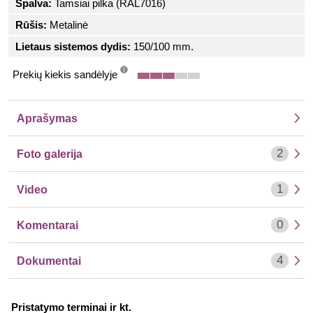
Spalva:
Tamsiai pilka (RAL7016)
Rūšis:
Metalinė
Lietaus sistemos dydis:
150/100 mm.
Prekių kiekis sandėlyje
info
Aprašymas
2
Foto galerija
1
Video
0
Komentarai
4
Dokumentai
Pristatymo terminai ir kt.