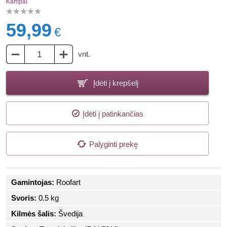
Kampai
59,99
€
vnt.
Įdėti į krepšelį
Įdėti į patinkančias
Palyginti prekę
Gamintojas:
Roofart
Svoris:
0.5 kg
Kilmės šalis:
Švedija