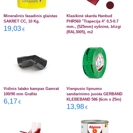
Mineralinis fasadinis glaistas
Klasikinė skarda Hanbud
SAKRET CC, 10 Kg.
PHR560 "Trapecija 4" 0,5-0.7
19,03
mm., (525mm) vyšninė, blizgi
€
(RAL3005), m2
Vidinis latako kampas Gamrat
Vienpusio lipnumo
100/90 mm Grafito
sandarinimo juosta GERBAND
6,17
KLEBEBAND 586 (6cm x 25m)
€
13,98
€