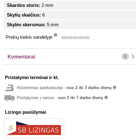
Skardos storis:
2 mm
Skylių skaičius:
6
Skylės skersmuo:
5 mm
Prekių kiekis sandėlyje
info
0
Komentarai
Pristatymo terminai ir kt.
Atsiėmimas parduotuvėje -
nuo 2 iki 3 darbo dienų
info
Pristatymas į namus -
nuo 2 iki 7 darbo dienų
info
Lizingo pasiūlymai