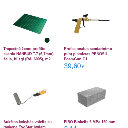
Trapecinė žemo profilio
Profesionalus sandarinimo
skarda HANBUD T-7 (6,7mm)
putų pistoletas PENOSIL
žalia, blizgi (RAL6005), m2
FoamGun G1
39,60
€
Aukštos kokybės volelis su
FIBO Blokelis 5 MPa 150 mm
rankena EvoStar lygiam