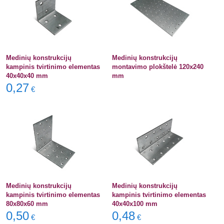
Medinių konstrukcijų
Medinių konstrukcijų
kampinis tvirtinimo elementas
montavimo plokštelė 120x240
40x40x40 mm
mm
0,27
€
Medinių konstrukcijų
Medinių konstrukcijų
kampinis tvirtinimo elementas
kampinis tvirtinimo elementas
80x80x60 mm
40x40x100 mm
0,50
0,48
€
€