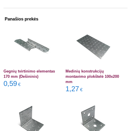
Panašios prekės
Gegnių tvirtinimo elementas
Medinių konstrukcijų
170 mm (Dešininis)
montavimo plokštelė 100x200
0,59
mm
€
1,27
€