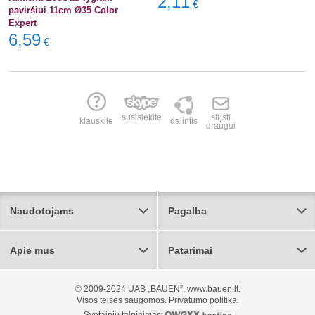
2,11
€
paviršiui 11cm Ø35 Color
Expert
6,59
€
susisiekite
siųsti
klauskite
dalintis
draugui
Naudotojams
Pagalba
Apie mus
Patarimai
© 2009-2024 UAB „BAUEN”, www.bauen.lt.
Visos teisės saugomos.
Privatumo politika
.