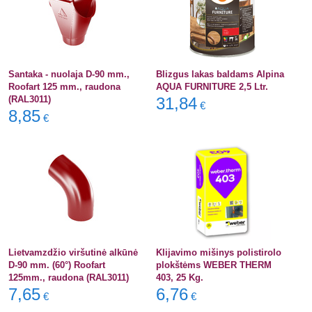
Santaka - nuolaja D-90 mm.,
Blizgus lakas baldams Alpina
Roofart 125 mm., raudona
AQUA FURNITURE 2,5 Ltr.
(RAL3011)
31,84
€
8,85
€
Lietvamzdžio viršutinė alkūnė
Klijavimo mišinys polistirolo
D-90 mm. (60°) Roofart
plokštėms WEBER THERM
125mm., raudona (RAL3011)
403, 25 Kg.
7,65
6,76
€
€