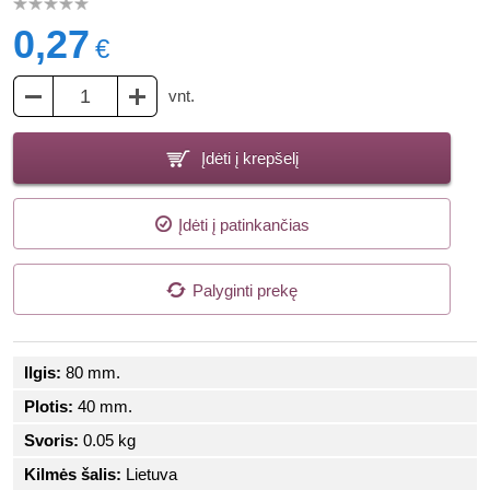
0,27
€
vnt.
Įdėti į krepšelį
Įdėti į patinkančias
Palyginti prekę
Ilgis:
80 mm.
Plotis:
40 mm.
Svoris:
0.05 kg
Kilmės šalis:
Lietuva