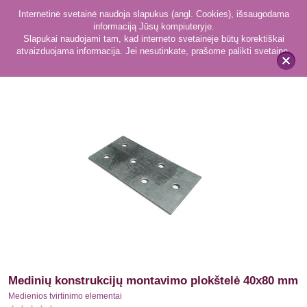
Internetinė svetainė naudoja slapukus (angl. Cookies), išsaugodama
informaciją Jūsų kompiuteryje.
Slapukai naudojami tam, kad interneto svetainėje būtų korektiškai
atvaizduojama informacija. Jei nesutinkate, prašome palikti svetainę.
22
Medienios tvirtinimo elementai
x
Medinių konstrukcijų montavimo plokštelė 40x80 mm
Medienios tvirtinimo elementai