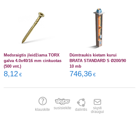
Medsraigtis įleidžiama TORX
Dūmtraukis kietam kurui
galva 4.0x40/16 mm cinkuotas
BRATA STANDARD S Ø200/90
(500 vnt.)
10 mb
8,12
746,36
€
€
susisiekite
siųsti
klauskite
dalintis
draugui