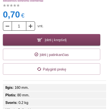
Medienios tvirtinimo elementai
0,70
€
vnt.
Įdėti į krepšelį
Įdėti į patinkančias
Palyginti prekę
Ilgis:
160 mm.
Plotis:
80 mm.
Svoris:
0.2 kg