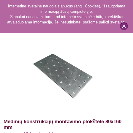
Internetinė svetainė naudoja slapukus (angl. Cookies), išsaugodama
informaciją Jūsų kompiuteryje.
Slapukai naudojami tam, kad interneto svetainėje būtų korektiškai
atvaizduojama informacija. Jei nesutinkate, prašome palikti svetainę.
22
Medienios tvirtinimo elementai
x
Medinių konstrukcijų montavimo plokštelė 80x160
mm