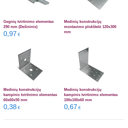
Gegnių tvirtinimo elementas
Medinių konstrukcijų
290 mm (Dešininis)
montavimo plokštelė 120x300
0,97
mm
€
Medinių konstrukcijų
Medinių konstrukcijų
kampinis tvirtinimo elementas
kampinis tvirtinimo elementas
60x60x50 mm
100x100x60 mm
0,38
0,67
€
€