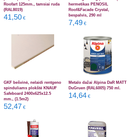
Roofart 125mm., tamsiai ruda
hermetikas PENOSIL
(RAL8019)
Roof&Facade Crystal,
41,50
bespalvis, 290 ml
€
7,49
€
GKF bešvinė, nelaidi rentgeno
Metalo dažai Alpina DaR MATT
spinduliams plokštė KNAUF
DuGruen (RAL6005) 750 ml.
Safeboard 2400x625x12.5
14,64
€
mm., (1.5m2)
52,47
€