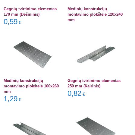
Gegnių tvirtinimo elementas
Medinių konstrukcijų
170 mm (Dešininis)
montavimo plokštelė 120x240
0,59
mm
€
Medinių konstrukcijų
Gegnių tvirtinimo elementas
montavimo plokštelė 100x260
250 mm (Kairinis)
mm
0,82
€
1,29
€