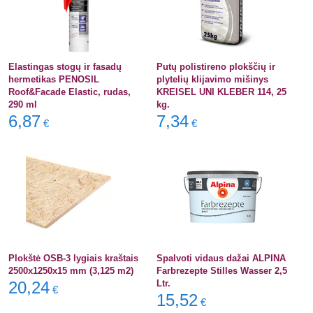
Elastingas stogų ir fasadų
Putų polistireno plokščių ir
hermetikas PENOSIL
plytelių klijavimo mišinys
Roof&Facade Elastic, rudas,
KREISEL UNI KLEBER 114, 25
290 ml
kg.
6,87
7,34
€
€
Plokštė OSB-3 lygiais kraštais
Spalvoti vidaus dažai ALPINA
2500x1250x15 mm (3,125 m2)
Farbrezepte Stilles Wasser 2,5
20,24
Ltr.
€
15,52
€