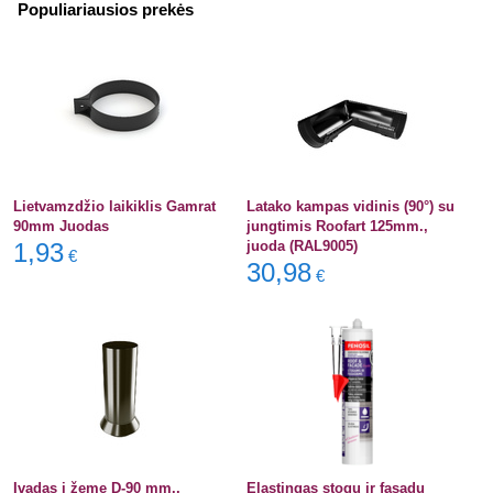
Populiariausios prekės
Lietvamzdžio laikiklis Gamrat
Latako kampas vidinis (90°) su
90mm Juodas
jungtimis Roofart 125mm.,
1,93
juoda (RAL9005)
€
30,98
€
Įvadas į žemę D-90 mm.,
Elastingas stogų ir fasadų