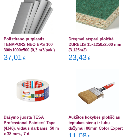
Polistireno putplastis
Drėgmai atspari plokštė
TENAPORS NEO EPS 100
DURELIS 15x1250x2500 mm
300x1000x500 (0,3 m3/pak.)
(3.125m2)
37,01
23,43
€
€
Dažymo juosta TESA
Aukštos kokybės plokščias
Professional Painters' Tape
teptukas sienų ir lubų
(4348), vidaus darbams, 50 m
dažymui 80mm Color Expert
x 38 mm., 7 d.
11,08
€