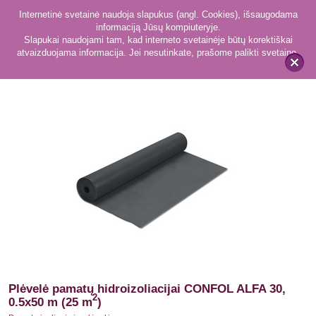
Internetinė svetainė naudoja slapukus (angl. Cookies), išsaugodama
informaciją Jūsų kompiuteryje.
Slapukai naudojami tam, kad interneto svetainėje būtų korektiškai
atvaizduojama informacija. Jei nesutinkate, prašome palikti svetainę.
3
Pamatų izoliacinės plėvelės
x
Plėvelė pamatų hidroizoliacijai CONFOL ALFA 30,
2
0.5x50 m (25 m
)