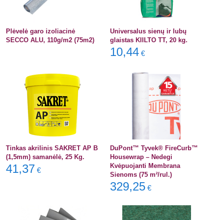
Plėvelė garo izoliacinė
Universalus sienų ir lubų
SECCO ALU, 110g/m2 (75m2)
glaistas KIILTO TT, 20 kg.
10,44
€
Tinkas akrilinis SAKRET AP B
DuPont™ Tyvek® FireCurb™
(1,5mm) samanėlė, 25 Kg.
Housewrap – Nedegi
41,37
Kvėpuojanti Membrana
€
Sienoms (75 m²/rul.)
329,25
€