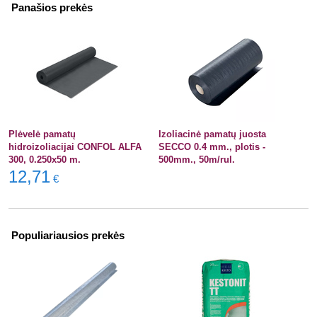
Panašios prekės
Plėvelė pamatų
Izoliacinė pamatų juosta
hidroizoliacijai CONFOL ALFA
SECCO 0.4 mm., plotis -
300, 0.250x50 m.
500mm., 50m/rul.
12,71
€
Populiariausios prekės