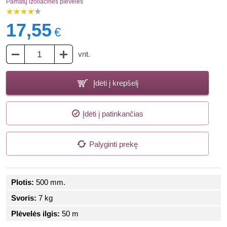
Pamatų izoliacinės plėvelės
17,55
€
vnt.
Įdėti į krepšelį
Įdėti į patinkančias
Palyginti prekę
Plotis:
500 mm.
Svoris:
7 kg
Plėvelės ilgis:
50 m