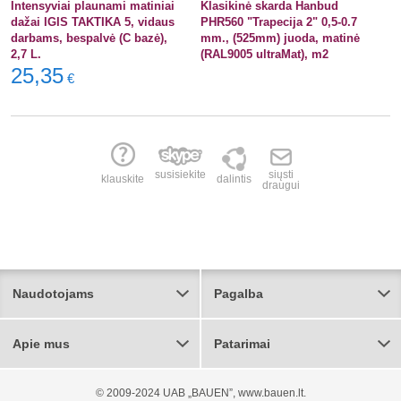
Intensyviai plaunami matiniai
Klasikinė skarda Hanbud
dažai IGIS TAKTIKA 5, vidaus
PHR560 "Trapecija 2" 0,5-0.7
darbams, bespalvė (C bazė),
mm., (525mm) juoda, matinė
2,7 L.
(RAL9005 ultraMat), m2
25,35
€
susisiekite
siųsti
klauskite
dalintis
draugui
Naudotojams
Pagalba
Apie mus
Patarimai
© 2009-2024 UAB „BAUEN”, www.bauen.lt.