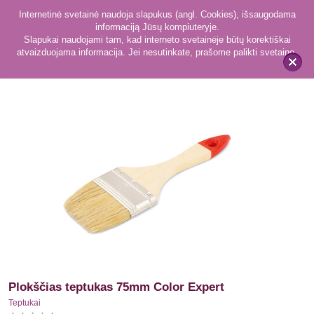
Internetinė svetainė naudoja slapukus (angl. Cookies), išsaugodama
informaciją Jūsų kompiuteryje.
Slapukai naudojami tam, kad interneto svetainėje būtų korektiškai
atvaizduojama informacija. Jei nesutinkate, prašome palikti svetainę.
59
Teptukai
x
Plokščias teptukas 75mm Color Expert
Teptukai