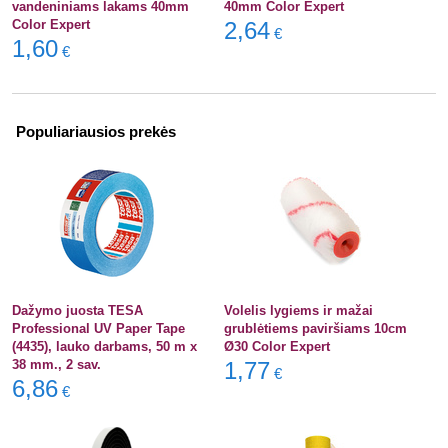
vandeniniams lakams 40mm
40mm Color Expert
Color Expert
2,64
€
1,60
€
Populiariausios prekės
Dažymo juosta TESA
Volelis lygiems ir mažai
Professional UV Paper Tape
grublėtiems paviršiams 10cm
(4435), lauko darbams, 50 m x
Ø30 Color Expert
38 mm., 2 sav.
1,77
€
6,86
€