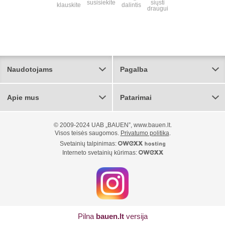
susisiekite
siųsti
klauskite
dalintis
draugui
Naudotojams
Pagalba
Apie mus
Patarimai
© 2009-2024 UAB „BAUEN”, www.bauen.lt.
Visos teisės saugomos.
Privatumo politika
.
Svetainių talpinimas:
Interneto svetainių kūrimas:
Pilna
bauen.lt
versija