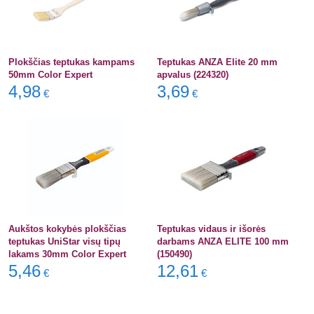
Plokščias teptukas kampams
Teptukas ANZA Elite 20 mm
50mm Color Expert
apvalus (224320)
4,98
3,69
€
€
Aukštos kokybės plokščias
Teptukas vidaus ir išorės
teptukas UniStar visų tipų
darbams ANZA ELITE 100 mm
lakams 30mm Color Expert
(150490)
5,46
12,61
€
€