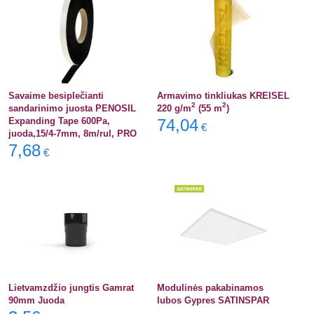
Savaime besiplečianti
Armavimo tinkliukas KREISEL
2
2
sandarinimo juosta PENOSIL
220 g/m
(55 m
)
Expanding Tape 600Pa,
74,04
€
juoda,15/4-7mm, 8m/rul, PRO
7,68
€
Lietvamzdžio jungtis Gamrat
Modulinės pakabinamos
90mm Juoda
lubos Gypres SATINSPAR