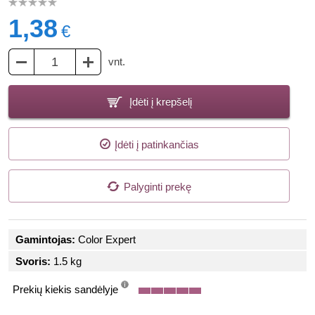
1,38
€
vnt.
Įdėti į krepšelį
Įdėti į patinkančias
Palyginti prekę
Gamintojas:
Color Expert
Svoris:
1.5 kg
Prekių kiekis sandėlyje
info