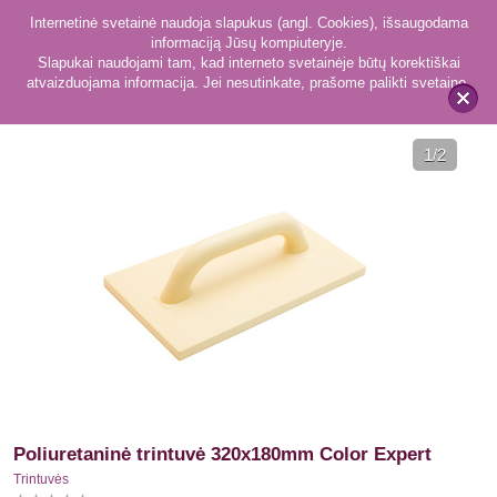
Internetinė svetainė naudoja slapukus (angl. Cookies), išsaugodama
informaciją Jūsų kompiuteryje.
Slapukai naudojami tam, kad interneto svetainėje būtų korektiškai
atvaizduojama informacija. Jei nesutinkate, prašome palikti svetainę.
13
Trintuvės
x
1
/2
Poliuretaninė trintuvė 320x180mm Color Expert
Trintuvės