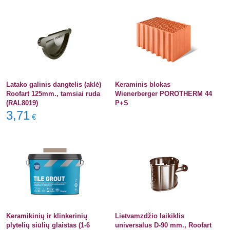
Latako galinis dangtelis (aklė)
Keraminis blokas
Roofart 125mm., tamsiai ruda
Wienerberger POROTHERM 44
(RAL8019)
P+S
3,71
€
Keramikinių ir klinkerinių
Lietvamzdžio laikiklis
plytelių siūlių glaistas (1-6
universalus D-90 mm., Roofart