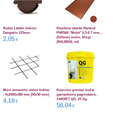
Rudas Latako Galinis
Klasikinė skarda Hanbud
Dangtelis 125mm
PHR560 "Molet" 0,5-0.7 mm.,
2,05
(525mm) molio, blizgi
€
(RAL8004), m2
Mūro armavimo vielos tinklas
Kvarcinis gruntas mažai
- 4x2000x380 mm [50x50 mm]
įgeriantiems pagrindams,
4,19
SAKRET QG, 25 Kg.
€
56,04
€