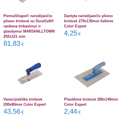
PermaShape® nerūdijančio
Dantyta nerūdijančio plieno
plieno trintuvė su DuraSoft®
trintuvė 270x130mm 6x6mm
rankena tinkavimui ir
Color Expert
glaistymui MARSHALLTOWN
4,25
€
292x121 mm
81,83
€
Venecijietiška trintuvė
Plastikinė trintuvė 280x140mm
200x80mm Color Expert
Color Expert
43,56
2,44
€
€