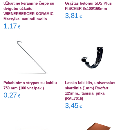
Užkaitinė keraminė čerpė su
Grąžtas betonui SDS Plus
dvigubu užkaitu
FISCHER 8x100/160mm
WIENERBERGER KORAMIC
3,81
€
Marsylka, natūrali molio
1,17
€
Pakabinimo strypas su kabliu
Latako laikiklis, universalus
750 mm (100 vnt./pak.)
skardinis (1mm) Roofart
0,27
125mm., tamsiai pilka
€
(RAL7016)
3,45
€