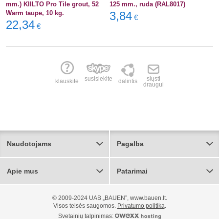
mm.) KIILTO Pro Tile grout, 52
125 mm., ruda (RAL8017)
Warm taupe, 10 kg.
3,84
€
22,34
€
susisiekite
siųsti
klauskite
dalintis
draugui
Naudotojams
Pagalba
Apie mus
Patarimai
© 2009-2024 UAB „BAUEN”, www.bauen.lt.
Visos teisės saugomos.
Privatumo politika
.
Svetainių talpinimas: