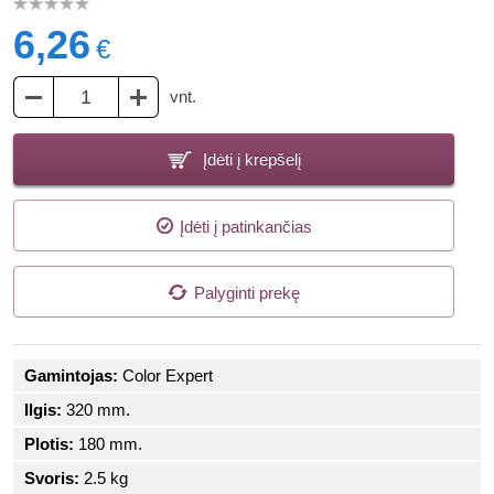
6,26
€
vnt.
Įdėti į krepšelį
Įdėti į patinkančias
Palyginti prekę
Gamintojas:
Color Expert
Ilgis:
320 mm.
Plotis:
180 mm.
Svoris:
2.5 kg