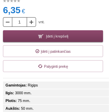
6,35
€
vnt.
Įdėti į krepšelį
Įdėti į patinkančias
Palyginti prekę
Gamintojas:
Rigips
Ilgis:
3000 mm.
Plotis:
75 mm.
Aukštis:
50 mm.