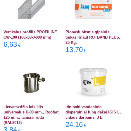
Vertikalus profilis PROFILINE
Plonasluoksnis gipsinis
CW-100 (100x50x4000 mm)
tinkas Knauf ROTBAND PLUS,
6,63
25 Kg.
€
13,70
€
Lietvamzdžio laikiklis
Itin balti vandeniniai
universalus D-90 mm., Roofart
dispersiniai lubų dažai IGIS L,
125 mm., tamsiai ruda
vidaus darbams, 3 L.
(RAL8019)
24,16
€
3,84
€