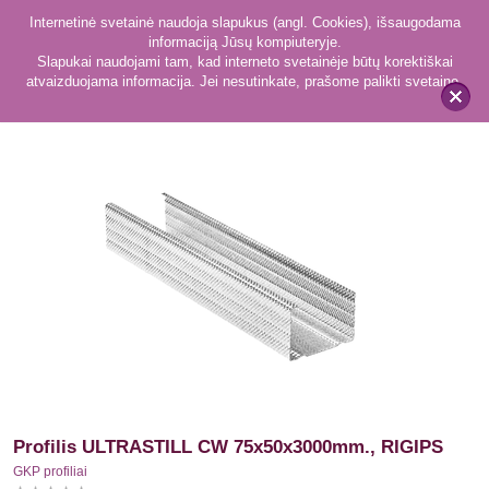
Internetinė svetainė naudoja slapukus (angl. Cookies), išsaugodama
informaciją Jūsų kompiuteryje.
Slapukai naudojami tam, kad interneto svetainėje būtų korektiškai
atvaizduojama informacija. Jei nesutinkate, prašome palikti svetainę.
51
GKP profiliai
x
Profilis ULTRASTILL CW 75x50x3000mm., RIGIPS
GKP profiliai