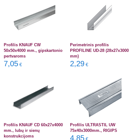
Profilis KNAUF CW
Perimetrinis profilis
50x50x4000 mm., gipskartonio
PROFILINE UD-28 (28x27x3000
pertvaroms
mm)
7,05
2,29
€
€
Profilis KNAUF CD 60x27x4000
Profilis ULTRASTIL UW
mm., lubų ir sienų
75x40x3000mm., RIGIPS
konstrukcijoms
4,85
€