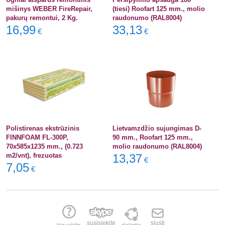
mišinys WEBER FireRepair,
(tiesi) Roofart 125 mm., molio
pakurų remontui, 2 Kg.
raudonumo (RAL8004)
16,99
33,13
€
€
Polistirenas ekstrūzinis
Lietvamzdžio sujungimas D-
FINNFOAM FL-300P,
90 mm., Roofart 125 mm.,
70x585x1235 mm., (0.723
molio raudonumo (RAL8004)
m2/vnt), frezuotas
13,37
€
7,05
€
susisiekite
siųsti