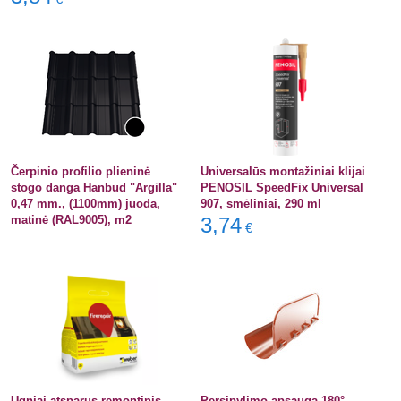
Čerpinio profilio plieninė
Universalūs montažiniai klijai
stogo danga Hanbud "Argilla"
PENOSIL SpeedFix Universal
0,47 mm., (1100mm) juoda,
907, smėliniai, 290 ml
matinė (RAL9005), m2
3,74
€
Ugniai atsparus remontinis
Persipylimo apsauga 180°