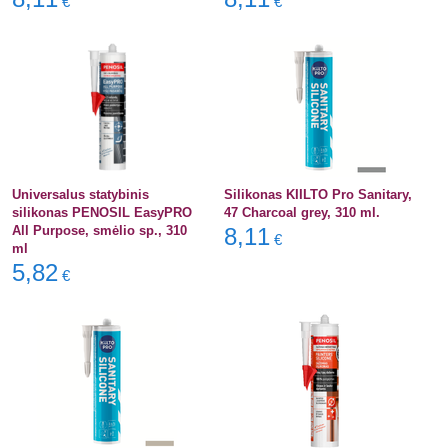
€
€
Universalus statybinis
Silikonas KIILTO Pro Sanitary,
silikonas PENOSIL EasyPRO
47 Charcoal grey, 310 ml.
All Purpose, smėlio sp., 310
8,11
€
ml
5,82
€