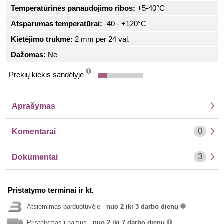
Temperatūrinės panaudojimo ribos:
+5-40°C
Atsparumas temperatūrai:
-40 - +120°C
Kietėjimo trukmė:
2 mm per 24 val.
Dažomas:
Ne
Prekių kiekis sandėlyje
info
Aprašymas
0
Komentarai
3
Dokumentai
Pristatymo terminai ir kt.
Atsiėmimas parduotuvėje -
nuo 2 iki 3 darbo dienų
info
Pristatymas į namus -
nuo 2 iki 7 darbo dienų