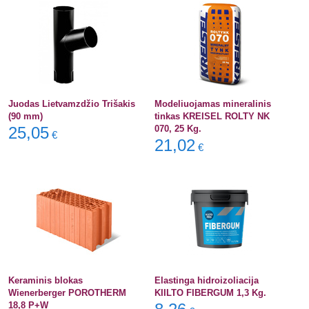
Juodas Lietvamzdžio Trišakis
Modeliuojamas mineralinis
(90 mm)
tinkas KREISEL ROLTY NK
25,05
070, 25 Kg.
€
21,02
€
Keraminis blokas
Elastinga hidroizoliacija
Wienerberger POROTHERM
KIILTO FIBERGUM 1,3 Kg.
18,8 P+W