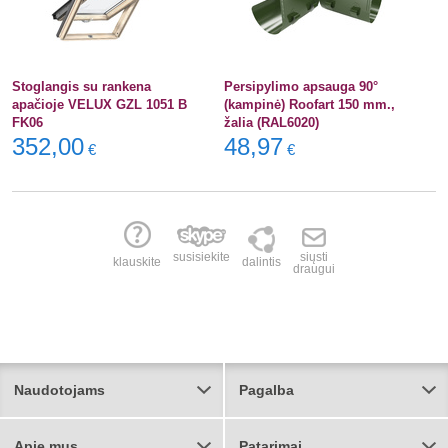
Stoglangis su rankena
Persipylimo apsauga 90°
apačioje VELUX GZL 1051 B
(kampinė) Roofart 150 mm.,
FK06
žalia (RAL6020)
352,00
48,97
€
€
susisiekite
siųsti
klauskite
dalintis
draugui
Naudotojams
Pagalba
Apie mus
Patarimai