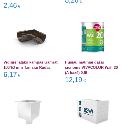
8,26
€
2,46
€
Vidinis latako kampas Gamrat
Pusiau matiniai dažai
100/63 mm Tamsiai Rudas
sienoms VIVACOLOR Wall 20
6,17
(A bazė) 0,9l
€
12,19
€