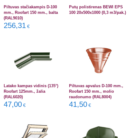
Piltuvas stačiakampis D-100
Putų polistirenas BEWI EPS
mm., Roofart 150 mm., balta
100 20x500x1000 (0,3 m3/pak.)
(RAL9010)
256,31
€
Latako kampas vidinis (135°)
Piltuvas apvalus D-100 mm.,
Roofart 125mm., žalia
Roofart 150 mm., molio
(RAL6020)
raudonumo (RAL8004)
47,00
41,50
€
€