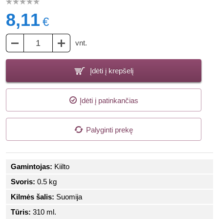
8,11
€
vnt.
Įdėti į krepšelį
Įdėti į patinkančias
Palyginti prekę
Gamintojas:
Kiilto
Svoris:
0.5 kg
Kilmės šalis:
Suomija
Tūris:
310 ml.