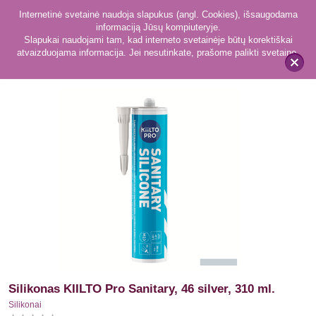
Internetinė svetainė naudoja slapukus (angl. Cookies), išsaugodama
informaciją Jūsų kompiuteryje.
Slapukai naudojami tam, kad interneto svetainėje būtų korektiškai
atvaizduojama informacija. Jei nesutinkate, prašome palikti svetainę.
41
Silikonai
x
Silikonas KIILTO Pro Sanitary, 46 silver, 310 ml.
Silikonai