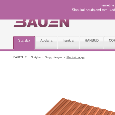
Internetin
Slapukai naudojami tam, kad 
Statyba
Apdaila
Įrankiai
HANBUD
CO
BAUEN.LT
Statyba
Stogų dangos
Plieninė danga