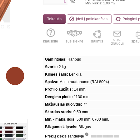
m2
Min. kiekis:
1.00
m2.
Teirautis
Įdėti į patinkančias
Palyginti 
siųsti
klauskite
susisiekite
dalintis
spaus
draugui
Gamintojas:
Hanbud
Svoris:
2 kg
Kilmės šalis:
Lenkija
Spalva:
Molio raudonumo (RAL8004)
Profilio aukštis:
14 mm.
Dengimo plotis:
1130 mm.
Mažiausias nuolydis:
7°
Skardos storis:
0,50 mm.
Min. - maks. ilgis:
500 mm; 6700 mm.
Blizgumo laipsnis:
Blizgus
Prekių kiekis sandėlyje
info