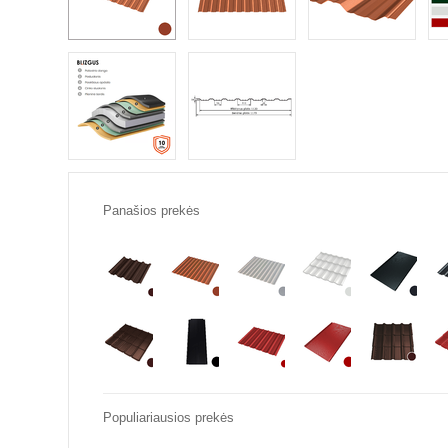
Panašios prekės
Populiariausios prekės