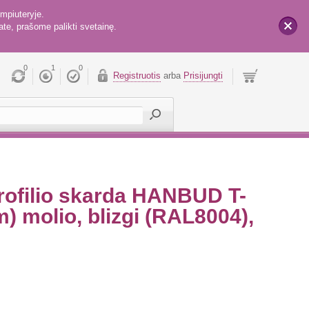
mpiuteryje.
te, prašome palikti svetainę.
x
0
1
0
Registruotis
arba
Prisijungti
profilio skarda HANBUD T-
 molio, blizgi (RAL8004),