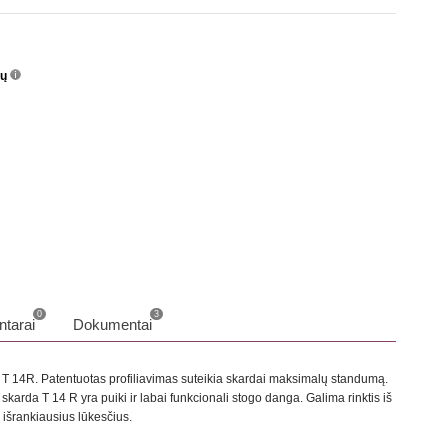
nų
info
o
0
3
tarai
Dokumentai
 - T 14R. Patentuotas profiliavimas suteikia skardai maksimalų standumą.
skarda T 14 R yra puiki ir labai funkcionali stogo danga. Galima rinktis iš
s išrankiausius lūkesčius.