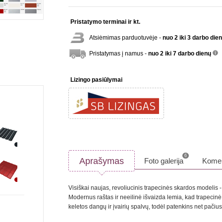
Pristatymo terminai ir kt.
Atsiėmimas parduotuvėje -
nuo 2 iki 3 darbo die
Pristatymas į namus -
nuo 2 iki 7 darbo dienų
inf
Lizingo pasiūlymai
6
Aprašymas
Foto galerija
Komen
Visiškai naujas, revoliucinis trapecinės skardos modelis
Modernus raštas ir neeilinė išvaizda lemia, kad trapecinė 
keletos dangų ir įvairių spalvų, todėl patenkins net pačiu