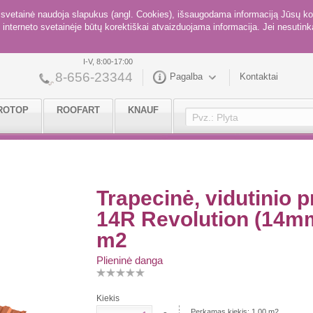
ė svetainė naudoja slapukus (angl. Cookies), išsaugodama informaciją Jūsų ko
interneto svetainėje būtų korektiškai atvaizduojama informacija. Jei nesutinka
I-V, 8:00-17:00
8-656-23344
Pagalba
Kontaktai
ROTOP
ROOFART
KNAUF
Trapecinė, vidutinio 
14R Revolution (14mm)
m2
Plieninė danga
Kiekis
Perkamas kiekis:
1.00
m2.