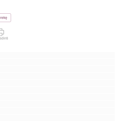
prekę
dinti