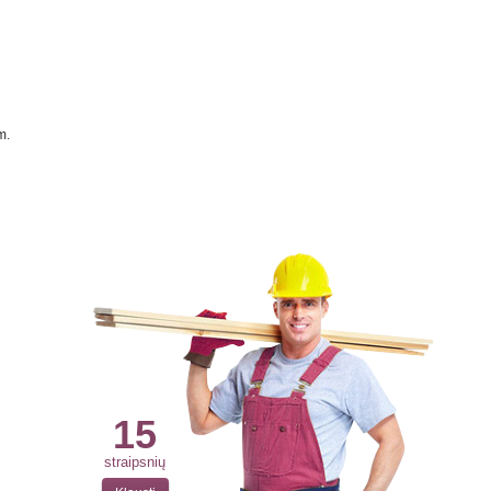
m.
15
straipsnių