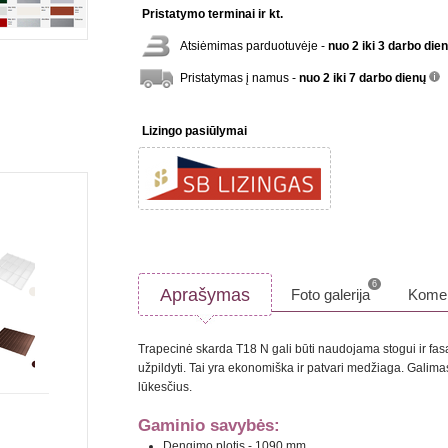
Pristatymo terminai ir kt.
Atsiėmimas parduotuvėje -
nuo 2 iki 3 darbo die
Pristatymas į namus -
nuo 2 iki 7 darbo dienų
inf
Lizingo pasiūlymai
6
Aprašymas
Foto galerija
Komen
Trapecinė skarda T18 N gali būti naudojama stogui ir fasa
užpildyti. Tai yra ekonomiška ir patvari medžiaga. Galimas
lūkesčius.
Gaminio savybės:
Dengimo plotis - 1090 mm.