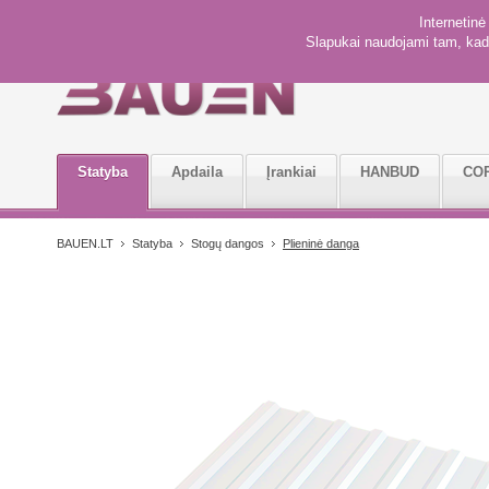
Internetin
Slapukai naudojami tam, kad 
Statyba
Apdaila
Įrankiai
HANBUD
CO
BAUEN.LT
Statyba
Stogų dangos
Plieninė danga