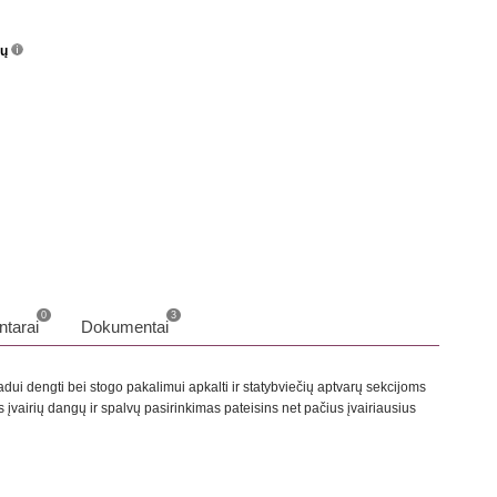
nų
info
o
0
3
tarai
Dokumentai
dui dengti bei stogo pakalimui apkalti ir statybviečių aptvarų sekcijoms
 įvairių dangų ir spalvų pasirinkimas pateisins net pačius įvairiausius