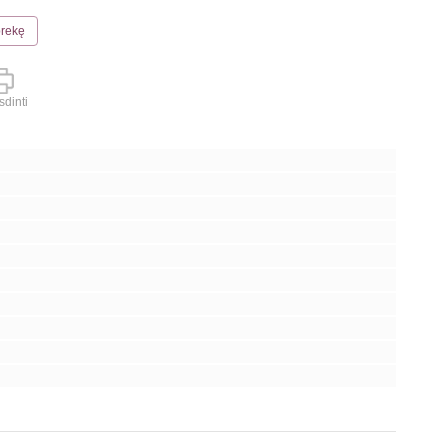
prekę
dinti