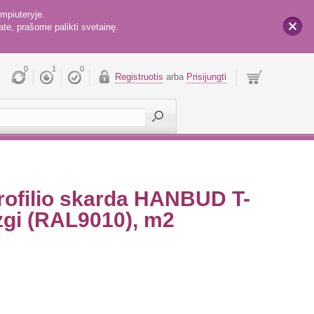
mpiuteryje.
te, prašome palikti svetainę.
x
0
1
0
Registruotis
arba
Prisijungti
profilio skarda HANBUD T-
zgi (RAL9010), m2