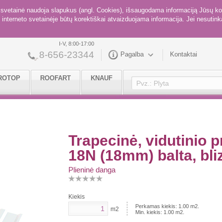
ė svetainė naudoja slapukus (angl. Cookies), išsaugodama informaciją Jūsų ko
interneto svetainėje būtų korektiškai atvaizduojama informacija. Jei nesutinka
I-V, 8:00-17:00
8-656-23344
Pagalba
Kontaktai
ROTOP
ROOFART
KNAUF
Trapecinė, vidutinio 
18N (18mm) balta, bli
Plieninė danga
Kiekis
Perkamas kiekis:
1.00
m2.
m2
Min. kiekis:
1.00
m2.