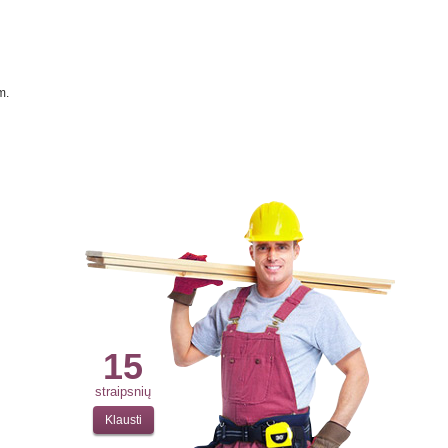
m.
15
straipsnių
Klausti