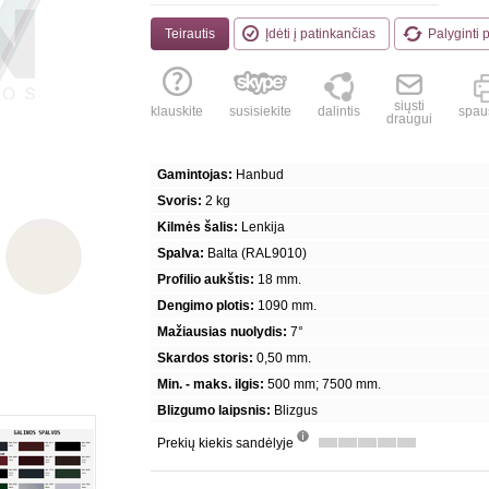
Teirautis
Įdėti į patinkančias
Palyginti 
siųsti
klauskite
susisiekite
dalintis
spaus
draugui
Gamintojas:
Hanbud
Svoris:
2 kg
Kilmės šalis:
Lenkija
Spalva:
Balta (RAL9010)
Profilio aukštis:
18 mm.
Dengimo plotis:
1090 mm.
Mažiausias nuolydis:
7°
Skardos storis:
0,50 mm.
Min. - maks. ilgis:
500 mm; 7500 mm.
Blizgumo laipsnis:
Blizgus
Prekių kiekis sandėlyje
info