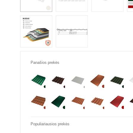
Panašios prekės
Populiariausios prekės