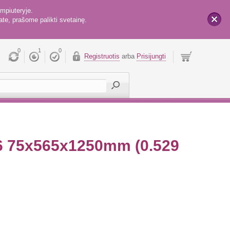
mpiuteryje.
te, prašome palikti svetainę.
x
0
1
0
Registruotis
arba
Prisijungti
36 75x565x1250mm (0.529