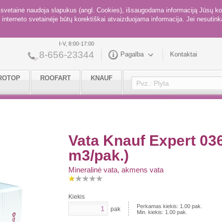
ė svetainė naudoja slapukus (angl. Cookies), išsaugodama informaciją Jūsų ko
interneto svetainėje būtų korektiškai atvaizduojama informacija. Jei nesutinka
I-V, 8:00-17:00
8-656-23344
Pagalba
Kontaktai
ROTOP
ROOFART
KNAUF
Vata Knauf Expert 0
m3/pak.)
Mineralinė vata, akmens vata
Kiekis
Perkamas kiekis:
1.00
pak.
pak
Min. kiekis:
1.00
pak.