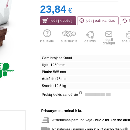
23,84
€
Įdėti į krepšelį
Įdėti į patinkančias
siųsti
klauskite
susisiekite
dalintis
spaus
draugui
Gamintojas:
Knauf
Ilgis:
1250 mm.
Plotis:
565 mm.
Aukštis:
75 mm.
Svoris:
12.5 kg
Prekių kiekis sandėlyje
info
Pristatymo terminai ir kt.
Atsiėmimas parduotuvėje -
nuo 2 iki 3 darbo die
Pristatymas į namus -
nuo 2 iki 7 darbo dienų