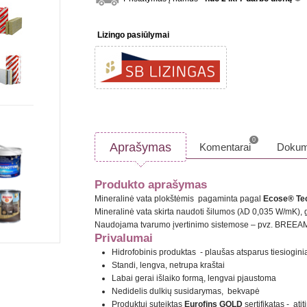
inf
Lizingo pasiūlymai
0
Aprašymas
Komentarai
Dokum
Produkto aprašymas
Mineralinė vata plokštėmis pagaminta pagal
Ecose® Tec
Mineralinė vata skirta naudoti šilumos (λD 0,035 W/mK),
Naudojama tvarumo įvertinimo sistemose – pvz. BREEA
Privalumai
Hidrofobinis produktas - plaušas atsparus tiesiogi
Standi, lengva, netrupa kraštai
​​​​​​​Labai gerai išlaiko formą, lengvai pjaustoma
​​​​​​​Nedidelis dulkių susidarymas, bekvapė
​​​​​​​Produktui suteiktas
Eurofins GOLD
sertifikatas - at