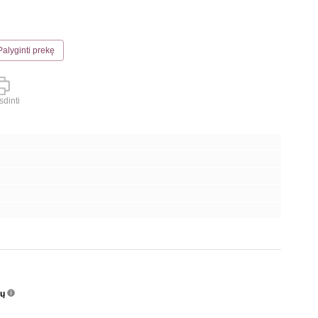
Palyginti prekę
dinti
nų
info