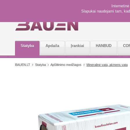
Internetin
Slapukai naudojami tam, kad 
Statyba
Apdaila
Įrankiai
HANBUD
CO
BAUEN.LT
Statyba
Apšiltinimo medžiagos
Mineralinė vata, akmens vata