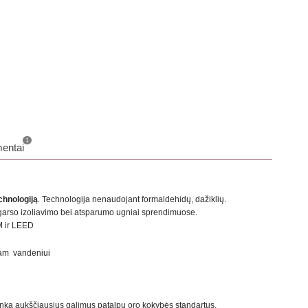
o
1
entai
hnologiją
. Technologija nenaudojant formaldehidų, dažiklių.
 garso izoliavimo bei atsparumo ugniai sprendimuose.
M ir LEED
niam vandeniui
itinka aukščiausius galimus patalpų oro kokybės standartus.