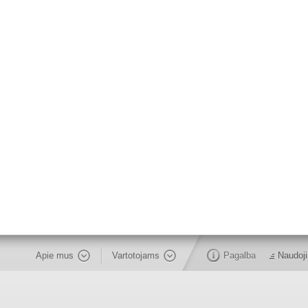
Apie mus
Vartotojams
Pagalba
Naudoji