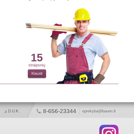
15
straipsnių
Klausti
8-656-23344
D.U.K.
eprekyba@bauen.lt