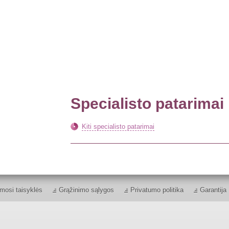
Specialisto patarimai
Kiti specialisto patarimai
mosi taisyklės
Grąžinimo sąlygos
Privatumo politika
Garantija