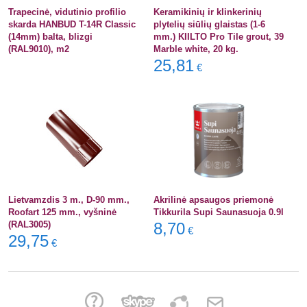
Trapecinė, vidutinio profilio
Keramikinių ir klinkerinių
skarda HANBUD T-14R Classic
plytelių siūlių glaistas (1-6
(14mm) balta, blizgi
mm.) KIILTO Pro Tile grout, 39
(RAL9010), m2
Marble white, 20 kg.
25,81
€
Lietvamzdis 3 m., D-90 mm.,
Akrilinė apsaugos priemonė
Roofart 125 mm., vyšninė
Tikkurila Supi Saunasuoja 0.9l
(RAL3005)
8,70
€
29,75
€