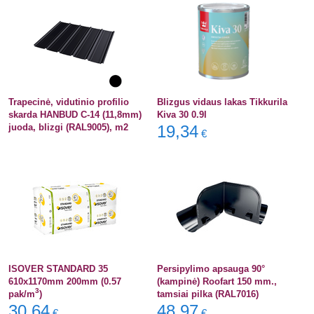
Trapecinė, vidutinio profilio
Blizgus vidaus lakas Tikkurila
skarda HANBUD C-14 (11,8mm)
Kiva 30 0.9l
juoda, blizgi (RAL9005), m2
19,34
€
ISOVER STANDARD 35
Persipylimo apsauga 90°
610x1170mm 200mm (0.57
(kampinė) Roofart 150 mm.,
3
pak/m
)
tamsiai pilka (RAL7016)
30,64
48,97
€
€