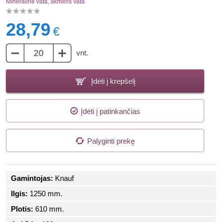
Mineralinė vata, akmens vata
28,79
€
vnt.
Įdėti į krepšelį
Įdėti į patinkančias
Palyginti prekę
Gamintojas:
Knauf
Ilgis:
1250 mm.
Plotis:
610 mm.