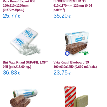
Vata Knauf Expert 036
ISOVER PREMIUM 33
150x610x1250mm
610x1170mm 125mm (0.54
3
(0.572m3/pak.)
pak/m
)
25,77
35,20
€
€
Biri Vata Knauf SUPAFIL LOFT
Vata Knauf Ekoboard 39
045 (pak./16.60 kg.)
100x610x1250 (0.610 m3/pak.)
36,83
23,75
€
€