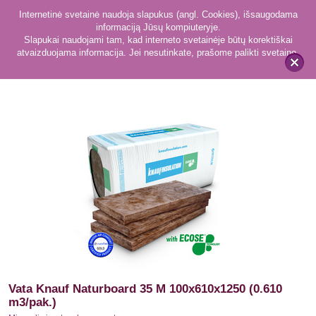
Internetinė svetainė naudoja slapukus (angl. Cookies), išsaugodama
informaciją Jūsų kompiuteryje.
Slapukai naudojami tam, kad interneto svetainėje būtų korektiškai
atvaizduojama informacija. Jei nesutinkate, prašome palikti svetainę.
169
Mineralinė vata, akmens vata
x
Vata Knauf Naturboard 35 M 100x610x1250 (0.610
m3/pak.)