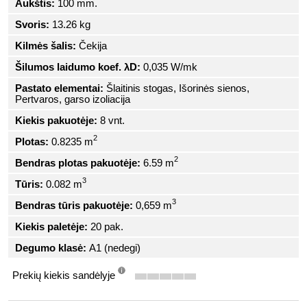
Aukštis:
100 mm.
Svoris:
13.26 kg
Kilmės šalis:
Čekija
Šilumos laidumo koef. λD:
0,035 W/mk
Pastato elementai:
Šlaitinis stogas, Išorinės sienos,
Pertvaros, garso izoliacija
Kiekis pakuotėje:
8 vnt.
2
Plotas:
0.8235 m
2
Bendras plotas pakuotėje:
6.59 m
3
Tūris:
0.082 m
3
Bendras tūris pakuotėje:
0,659 m
Kiekis paletėje:
20 pak.
Degumo klasė:
A1 (nedegi)
Prekių kiekis sandėlyje
info