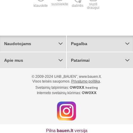
susisiekite
siųsti
klauskite
dalintis
draugui
Naudotojams
Pagalba
Apie mus
Patarimai
© 2009-2024 UAB „BAUEN”, www.bauen.lt.
Visos teisės saugomos.
Privatumo politika
.
Svetainių talpinimas:
Interneto svetainių kūrimas:
Pilna
bauen.lt
versija