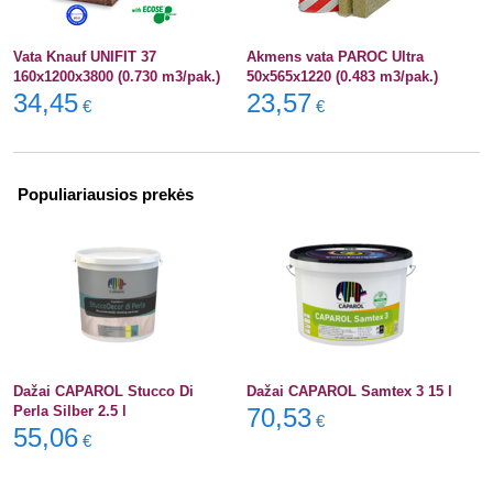
Vata Knauf UNIFIT 37
Akmens vata PAROC Ultra
160x1200x3800 (0.730 m3/pak.)
50x565x1220 (0.483 m3/pak.)
34,45
23,57
€
€
Populiariausios prekės
Dažai CAPAROL Stucco Di
Dažai CAPAROL Samtex 3 15 l
Perla Silber 2.5 l
70,53
€
55,06
€