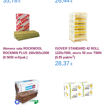
35,78
26,44
€
€
Akmens vata ROCKWOOL
ISOVER STANDARD 42 ROLL
ROCKMIN PLUS 100x565x1000
1220x7000, storis 50 mm TWIN
3
(0.5650 m3/pak.)
(0.85 pak/m
)
28,37
€