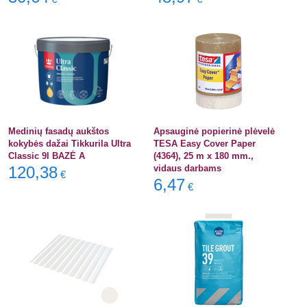
Medinių fasadų aukštos
Apsauginė popierinė plėvelė
kokybės dažai Tikkurila Ultra
TESA Easy Cover Paper
Classic 9l BAZĖ A
(4364), 25 m x 180 mm.,
120,38
vidaus darbams
€
6,47
€