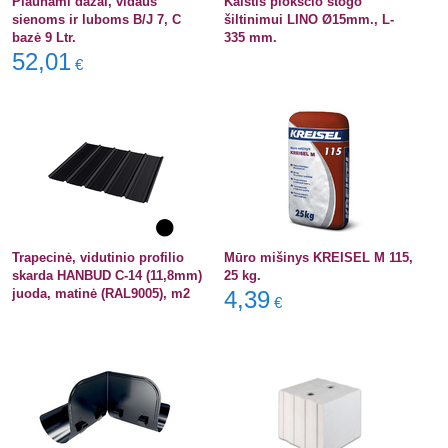
Plaunami dažai, vidaus
Kaištis plokščio stogo
sienoms ir luboms B/J 7, C
šiltinimui LINO Ø15mm., L-
bazė 9 Ltr.
335 mm.
52,01
€
Trapecinė, vidutinio profilio
Mūro mišinys KREISEL M 115,
skarda HANBUD C-14 (11,8mm)
25 kg.
juoda, matinė (RAL9005), m2
4,39
€