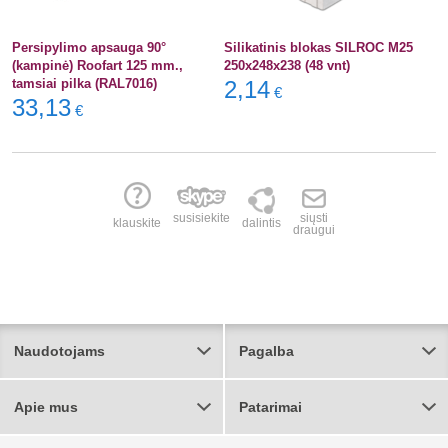
Persipylimo apsauga 90°
Silikatinis blokas SILROC M25
(kampinė) Roofart 125 mm.,
250x248x238 (48 vnt)
tamsiai pilka (RAL7016)
2,14
€
33,13
€
susisiekite
siųsti
klauskite
dalintis
draugui
Naudotojams
Pagalba
Apie mus
Patarimai