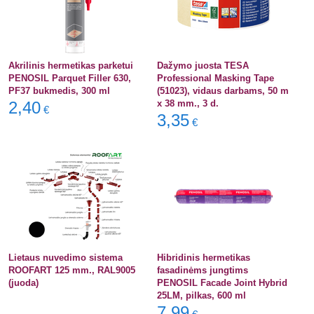
Akrilinis hermetikas parketui
Dažymo juosta TESA
PENOSIL Parquet Filler 630,
Professional Masking Tape
PF37 bukmedis, 300 ml
(51023), vidaus darbams, 50 m
2,40
x 38 mm., 3 d.
€
3,35
€
Lietaus nuvedimo sistema
Hibridinis hermetikas
ROOFART 125 mm., RAL9005
fasadinėms jungtims
(juoda)
PENOSIL Facade Joint Hybrid
25LM, pilkas, 600 ml
7,99