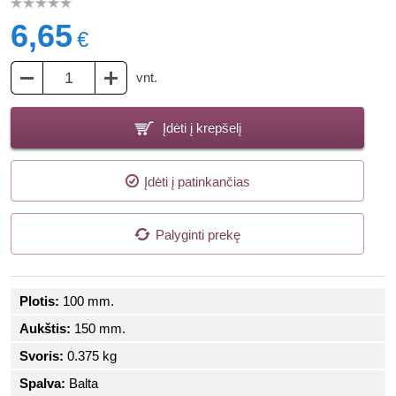
6,65
€
vnt.
Įdėti į krepšelį
Įdėti į patinkančias
Palyginti prekę
Plotis:
100 mm.
Aukštis:
150 mm.
Svoris:
0.375 kg
Spalva:
Balta