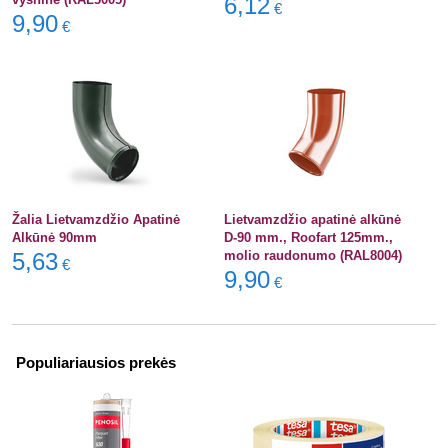
6,12
€
9,90
€
Žalia Lietvamzdžio Apatinė
Lietvamzdžio apatinė alkūnė
Alkūnė 90mm
D-90 mm., Roofart 125mm.,
5,63
molio raudonumo (RAL8004)
€
9,90
€
Populiariausios prekės