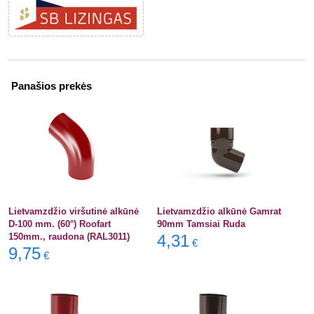
Panašios prekės
Lietvamzdžio viršutinė alkūnė
Lietvamzdžio alkūnė Gamrat
D-100 mm. (60°) Roofart
90mm Tamsiai Ruda
150mm., raudona (RAL3011)
4,31
€
9,75
€