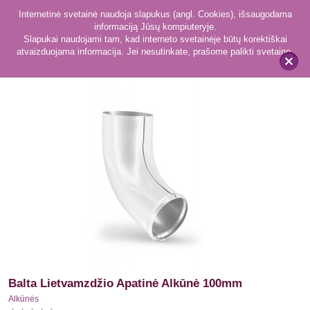
Internetinė svetainė naudoja slapukus (angl. Cookies), išsaugodama
informaciją Jūsų kompiuteryje.
Slapukai naudojami tam, kad interneto svetainėje būtų korektiškai
atvaizduojama informacija. Jei nesutinkate, prašome palikti svetainę.
88
Alkūnės
x
Balta Lietvamzdžio Apatinė Alkūnė 100mm
Alkūnės