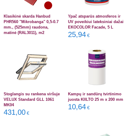
Klasikinė skarda Hanbud
Ypač atsparūs atmosferos ir
PHR560 "Mikrobanga" 0,5-0.7
UV poveikiui lateksiniai dažai
mm., (525mm) raudona,
EKOCOLOR Facade, 5 L
matinė (RAL3011), m2
25,94
€
Stoglangis su rankena viršuje
Kampų ir sandūrų tvirtinimo
VELUX Standard GLL 1061
juosta KIILTO 25 m x 200 mm
MK04
10,64
€
431,00
€