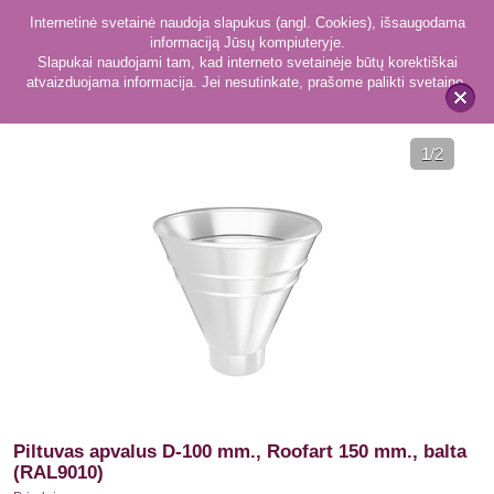
Internetinė svetainė naudoja slapukus (angl. Cookies), išsaugodama
informaciją Jūsų kompiuteryje.
Slapukai naudojami tam, kad interneto svetainėje būtų korektiškai
atvaizduojama informacija. Jei nesutinkate, prašome palikti svetainę.
217
Priedai
x
1
/2
Piltuvas apvalus D-100 mm., Roofart 150 mm., balta
(RAL9010)