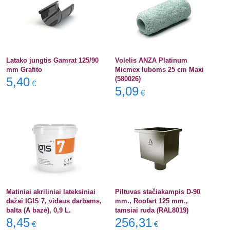
Latako jungtis Gamrat 125/90
Volelis ANZA Platinum
mm Grafito
Micmex luboms 25 cm Maxi
5,40
(580026)
€
5,09
€
Matiniai akriliniai lateksiniai
Piltuvas stačiakampis D-90
dažai IGIS 7, vidaus darbams,
mm., Roofart 125 mm.,
balta (A bazė), 0,9 L.
tamsiai ruda (RAL8019)
8,45
256,31
€
€