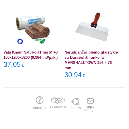
Vata Knauf NatuRoll Plus M 40
Nerūdijančio plieno glaistyklė
100x1200x8200 (0.984 m3/pak.)
su DuraSoft® rankena
37,05
MARSHALLTOWN 356 x 76
€
mm
30,94
€
susisiekite
siųsti
klauskite
dalintis
draugui