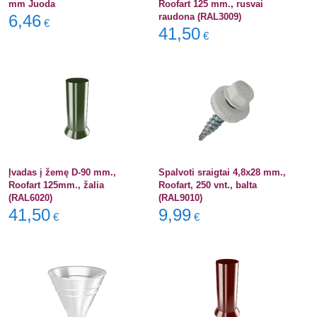
mm Juoda
Roofart 125 mm., rusvai
6,46
raudona (RAL3009)
€
41,50
€
Įvadas į žemę D-90 mm.,
Spalvoti sraigtai 4,8x28 mm.,
Roofart 125mm., žalia
Roofart, 250 vnt., balta
(RAL6020)
(RAL9010)
41,50
9,99
€
€