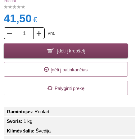
Priedai
41,50
€
vnt.
Įdėti į krepšelį
Įdėti į patinkančias
Palyginti prekę
Gamintojas:
Roofart
Svoris:
1 kg
Kilmės šalis:
Švedija