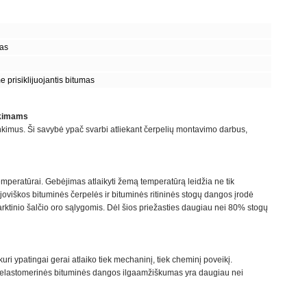
mas
 prisiklijuojantis bitumas
ūkimams
enkimus. Ši savybė ypač svarbi atliekant čerpelių montavimo darbus,
mperatūrai. Gebėjimas atlaikyti žemą temperatūrą leidžia ne tik
ujoviškos bituminės čerpelės ir bituminės ritininės stogų dangos įrodė
 arktinio šalčio oro sąlygomis. Dėl šios priežasties daugiau nei 80% stogų
uri ypatingai gerai atlaiko tiek mechaninį, tiek cheminį poveikį.
š elastomerinės bituminės dangos ilgaamžiškumas yra daugiau nei