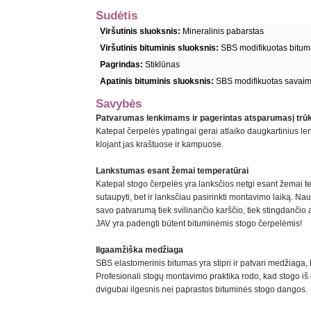
Sudėtis
Viršutinis sluoksnis:
Mineralinis pabarstas
Viršutinis bituminis sluoksnis:
SBS modifikuotas bitu
Pagrindas:
Stiklūnas
Apatinis bituminis sluoksnis:
SBS modifikuotas savaime
Savybės
Patvarumas lenkimams ir pagerintas atsparumasį tr
Katepal čerpelės ypatingai gerai atlaiko daugkartinius l
klojant jas kraštuose ir kampuose.
Lankstumas esant žemai temperatūrai
Katepal stogo čerpelės yra lanksčios netgi esant žemai te
sutaupyti, bet ir lanksčiau pasirinkti montavimo laiką. Na
savo patvarumą tiek svilinančio karščio, tiek stingdančio
JAV yra padengti būtent bituminėmis stogo čerpelėmis!
Ilgaamžiška medžiaga
SBS elastomerinis bitumas yra stipri ir patvari medžiaga, k
Profesionali stogų montavimo praktika rodo, kad stogo i
dvigubai ilgesnis nei paprastos bituminės stogo dangos.