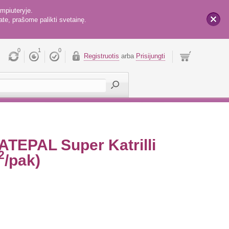
mpiuteryje.
te, prašome palikti svetainę.
x
0
1
0
Registruotis
arba
Prisijungti
ATEPAL Super Katrilli
2
/pak)