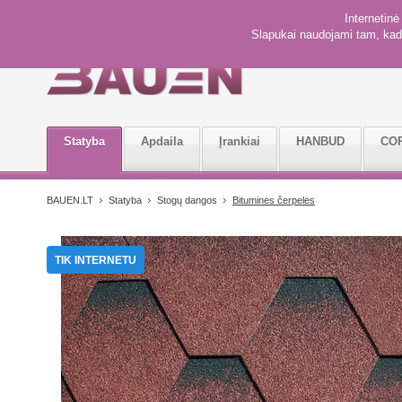
Internetin
Slapukai naudojami tam, kad 
Statyba
Apdaila
Įrankiai
HANBUD
CO
BAUEN.LT
Statyba
Stogų dangos
Bituminės čerpelės
TIK INTERNETU