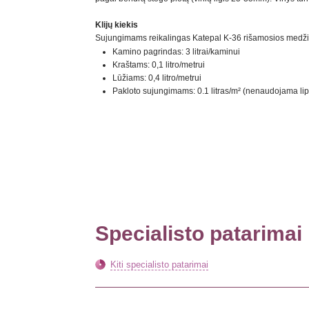
Klijų kiekis
Sujungimams reikalingas Katepal K-36 rišamosios medži
Kamino pagrindas: 3 litrai/kaminui
Kraštams: 0,1 litro/metrui
Lūžiams: 0,4 litro/metrui
Pakloto sujungimams: 0.1 litras/m² (nenaudojama lip
Specialisto patarimai
Kiti specialisto patarimai