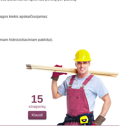
agos kiekis apskaičiuojamas:
niam hidroizoliaciniam paklotui).
15
straipsnių
Klausti