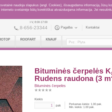
ė svetainė naudoja slapukus (angl. Cookies), išsaugodama informaciją Jūsų ko
interneto svetainėje būtų korektiškai atvaizduojama informacija. Jei nesutinka
I-V, 8:00-17:00
8-656-23344
Pagalba
Kontaktai
ROTOP
ROOFART
KNAUF
Bituminės čerpelės K
Rudens raudona (3 m
Bituminės čerpelės
Kiekis
Perkamas kiekis:
1.00
pak.
pak
Min. kiekis:
1.00
pak.