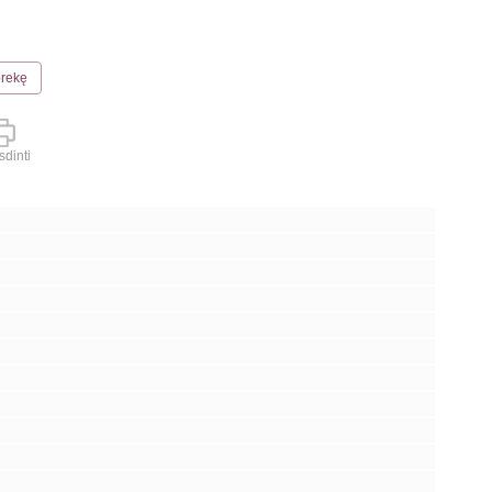
prekę
dinti