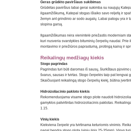
Geras grūdėto paviršiaus sukibimas
Grūdėtas paviršius labai gerai sukimba su naujųjų Katepa
ilgaamžiškumą, Katepal stogas išlaiko savo reljefą ir spal
žemyn ant grindinio ar sodo augalų. Labai patogu yra ir tai
slopina garsą.
Ilgaamžiškumas nėra vienintelė priežastis moderniam staty
kuri nusveria svarstykles bituminių čerpelių naudai. Prie
montavimo ir priežiūros paprastumą, protingą kainą ir sp
Reikalingų medžiagų kiekis
Stogo pagrindas
Pagrindas turi būti daromas iš sausų, šiurkštaus pjovimo p
švarus, sausas ir tvirtas. Stogo čerpelės taip pat lengva
Skaičiuojant reikalingą stogo čerpelių kiekį, būtina įverti
Hidroizoliacinio pakloto kiekis
Rekomenduojama visame stogo plote naudoti hidroizoliacin
gamyklos patvirtintas hidroizoliacinis paklotas. Reikalin
1.15.
Vinių kiekis
Kiekviena čerpelė yra tvirtinama keturiomis vinimis. Reik
pagal bendrą stogo plotą (vinių ilgis 25-35mm). Vinys turi