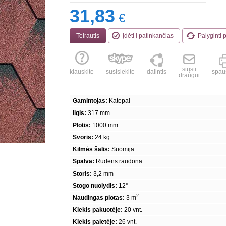
31,83
€
Teirautis
Įdėti į patinkančias
Palyginti 
siųsti
klauskite
susisiekite
dalintis
spaus
draugui
Gamintojas:
Katepal
Ilgis:
317 mm.
Plotis:
1000 mm.
Svoris:
24 kg
Kilmės šalis:
Suomija
Spalva:
Rudens raudona
Storis:
3,2 mm
Stogo nuolydis:
12°
2
Naudingas plotas:
3 m
Kiekis pakuotėje:
20 vnt.
Kiekis paletėje:
26 vnt.