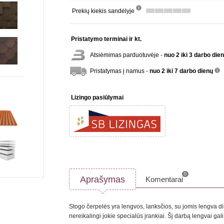
Prekių kiekis sandėlyje
info
Pristatymo terminai ir kt.
Atsiėmimas parduotuvėje -
nuo 2 iki 3 darbo die
Pristatymas į namus -
nuo 2 iki 7 darbo dienų
inf
Lizingo pasiūlymai
0
Aprašymas
Komentarai
Stogo čerpelės yra lengvos, lanksčios, su jomis lengva di
nereikalingi jokie specialūs įrankiai. Šį darbą lengvai gali 