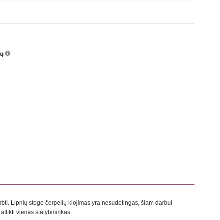
nų
info
o
rbti. Lipnių stogo čerpelių klojimas yra nesudėtingas, šiam darbui
atlikti vienas statybininkas.