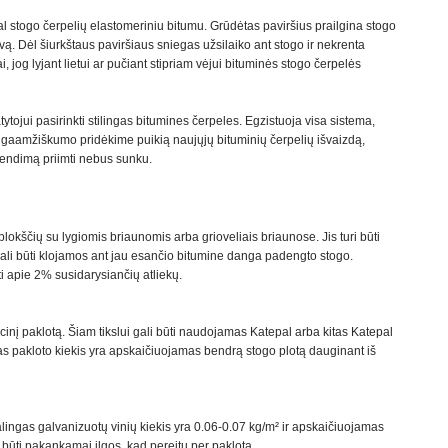
l stogo čerpelių elastomeriniu bitumu. Grūdėtas paviršius prailgina stogo
vą. Dėl šiurkštaus paviršiaus sniegas užsilaiko ant stogo ir nekrenta
, jog lyjant lietui ar pučiant stipriam vėjui bituminės stogo čerpelės
tojui pasirinkti stilingas bitumines čerpeles. Egzistuoja visa sistema,
 ilgaamžiškumo pridėkime puikią naujųjų bituminių čerpelių išvaizdą,
rendimą priimti nebus sunku.
lokščių su lygiomis briaunomis arba grioveliais briaunose. Jis turi būti
i gali būti klojamos ant jau esančio bitumine danga padengto stogo.
nti apie 2% susidarysiančių atliekų.
į paklotą. Šiam tikslui gali būti naudojamas Katepal arba kitas Katepal
gas pakloto kiekis yra apskaičiuojamas bendrą stogo plotą dauginant iš
alingas galvanizuotų vinių kiekis yra 0.06-0.07 kg/m² ir apskaičiuojamas
 būti pakankamai ilgos, kad pereitų per paklotą.