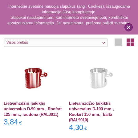
Internetinė svetainė naudoja slapukus (angl. Cookies), išsaugodama
informaciją Jūsų kompiuteryje.
Slapukai naudojami tam, kad interneto svetainėje būtų korektiškai
atvaizduojama informacija. Jei nesutinkate, prašome palikti svetainę.
83
Laikikliai
x
Visos prekės
Lietvamzdžio laikiklis
Lietvamzdžio laikiklis
universalus D-90 mm., Roofart
universalus D-100 mm.,
125 mm., raudona (RAL3011)
Roofart 150 mm., balta
3,84
(RAL9010)
€
4,30
€