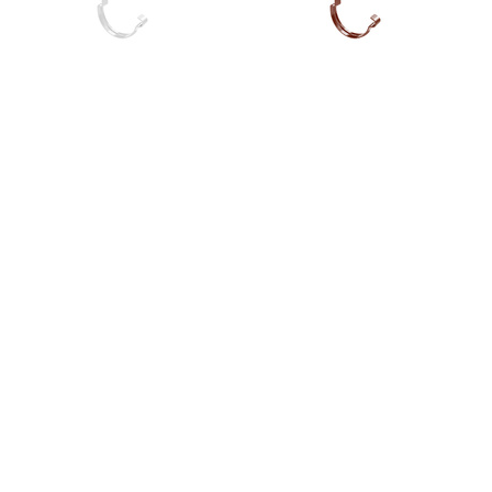
Latako laikiklis, metalinis L-
Latako laikiklis, metalinis L-
185mm. (4mm) Roofart
185mm. (4mm) Roofart
150mm., balta (RAL9010)
150mm., rusvai raudona
6,80
(RAL3009)
€
6,80
€
Latako laikiklis, metalinis L-
Latako laikiklis, metalinis L-
185mm. (4mm) Roofart
185mm. (4mm) Roofart
150mm., žalia (RAL6020)
150mm., vyšninė (RAL3005)
6,80
6,80
€
€