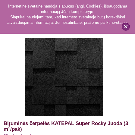
Internetinė svetainė naudoja slapukus (angl. Cookies), išsaugodama
informaciją Jūsų kompiuteryje.
Slapukai naudojami tam, kad interneto svetainėje būtų korektiškai
atvaizduojama informacija. Jei nesutinkate, prašome palikti svetainę.
17
Bituminės čerpelės
x
Bituminės čerpelės KATEPAL Super Rocky Juoda (3
2
m
/pak)