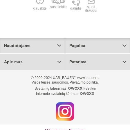
susisiekite
siųsti
klauskite
dalintis
draugui
Naudotojams
Pagalba
Apie mus
Patarimai
© 2009-2024 UAB „BAUEN”, www.bauen.lt.
Visos teisės saugomos.
Privatumo politika
.
Svetainių talpinimas:
Interneto svetainių kūrimas: