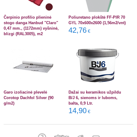
Čerpinio profilio plieninė
Poliuretano plokštė FF-PIR 70
stogo danga Hanbud "Claro"
GYL 70x600x2600 (1,56m2/vnt)
0,47 mm., (1172mm) vyšninė,
42,76
€
blizgi (RAL3005), m2
Garo izoliacinė plevelė
Dažai su keramikos užpildu
Corotop Dachfol Silver (90
B/J 6, sienoms ir luboms,
g/m2)
balta, 0,9 Ltr.
14,90
€