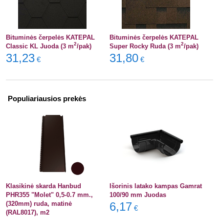
Bituminės čerpelės KATEPAL
Bituminės čerpelės KATEPAL
2
2
Classic KL Juoda (3 m
/pak)
Super Rocky Ruda (3 m
/pak)
31,23
31,80
€
€
Populiariausios prekės
Klasikinė skarda Hanbud
Išorinis latako kampas Gamrat
PHR355 "Molet" 0,5-0.7 mm.,
100/90 mm Juodas
(320mm) ruda, matinė
6,17
€
(RAL8017), m2