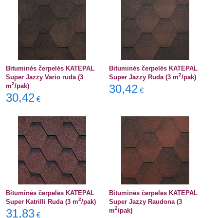
Bituminės čerpelės KATEPAL
Bituminės čerpelės KATEPAL
2
Super Jazzy Vario ruda (3
Super Jazzy Ruda (3 m
/pak)
2
m
/pak)
30,42
€
30,42
€
Bituminės čerpelės KATEPAL
Bituminės čerpelės KATEPAL
2
Super Katrilli Ruda (3 m
/pak)
Super Jazzy Raudona (3
2
31,83
m
/pak)
€