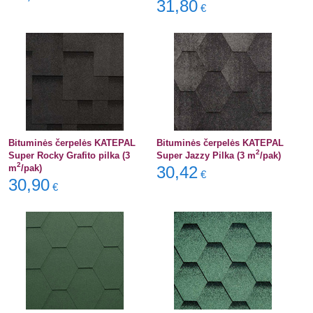
31,80
€
Bituminės čerpelės KATEPAL
Bituminės čerpelės KATEPAL
2
Super Rocky Grafito pilka (3
Super Jazzy Pilka (3 m
/pak)
2
m
/pak)
30,42
€
30,90
€