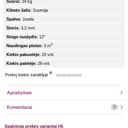
Svoris:
24 kg
Kilmės šalis:
Suomija
Spalva:
Juoda
Storis:
3,2 mm
Stogo nuolydis:
12°
2
Naudingas plotas:
3 m
Kiekis pakuotėje:
20 vnt.
Kiekis paletėje:
26 vnt.
Prekių kiekis sandėlyje
info
Aprašymas
0
Komentarai
Spalviniai prekės variantai (4)