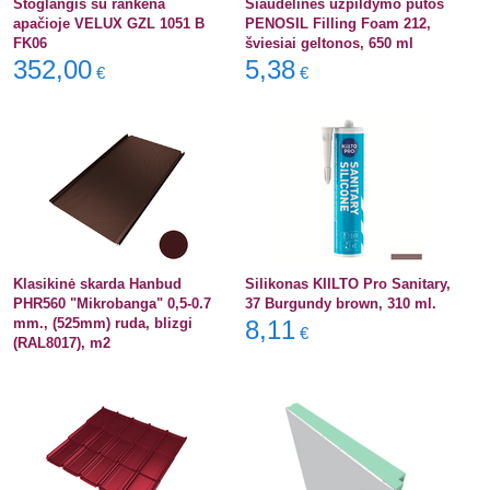
Stoglangis su rankena
Šiaudelinės užpildymo putos
apačioje VELUX GZL 1051 B
PENOSIL Filling Foam 212,
FK06
šviesiai geltonos, 650 ml
352,00
5,38
€
€
Klasikinė skarda Hanbud
Silikonas KIILTO Pro Sanitary,
PHR560 "Mikrobanga" 0,5-0.7
37 Burgundy brown, 310 ml.
mm., (525mm) ruda, blizgi
8,11
€
(RAL8017), m2