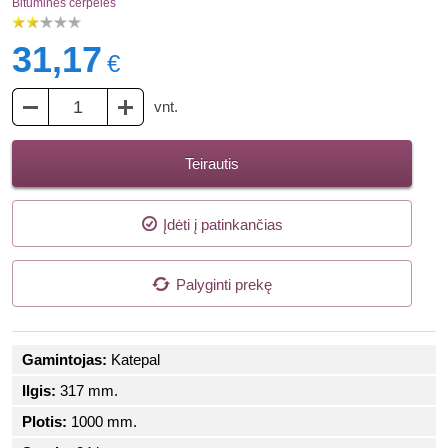
Bituminės čerpelės
31,17
€
vnt.
Teirautis
Įdėti į patinkančias
Palyginti prekę
Gamintojas:
Katepal
Ilgis:
317 mm.
Plotis:
1000 mm.