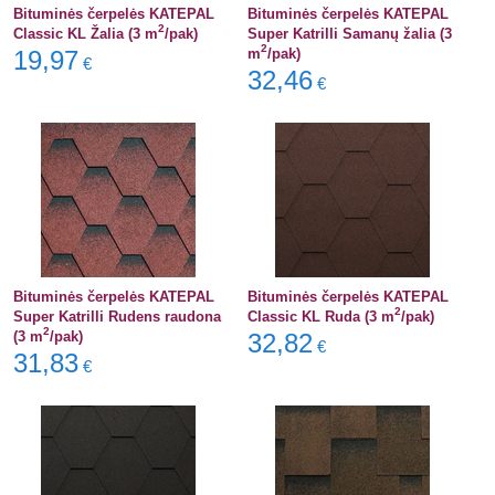
Bituminės čerpelės KATEPAL
Bituminės čerpelės KATEPAL
2
Classic KL Žalia (3 m
/pak)
Super Katrilli Samanų žalia (3
2
19,97
m
/pak)
€
32,46
€
Bituminės čerpelės KATEPAL
Bituminės čerpelės KATEPAL
2
Super Katrilli Rudens raudona
Classic KL Ruda (3 m
/pak)
2
(3 m
/pak)
32,82
€
31,83
€