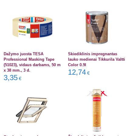
Dažymo juosta TESA
Skiediklinis impregnantas
Professional Masking Tape
lauko medienai Tikkurila Valtti
(51023), vidaus darbams, 50 m
Color 0.9l
x 38 mm., 3 d.
12,74
€
3,35
€