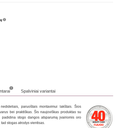
nų
info
o
0
tarai
Spalviniai variantai
dideliais, paruoštais montavimui lakštais. Šios
tvarus bei praktiškas. Šis naujoviškas produktas su
ai padidina stogo dangos atsparumą įvairiomis oro
tad stogas atrodys vientisas.