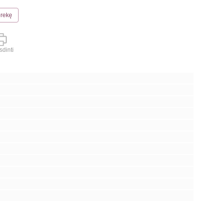
prekę
dinti