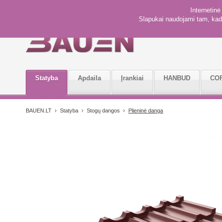
Internetin
Slapukai naudojami tam, kad 
Statyba
Apdaila
Įrankiai
HANBUD
CO
BAUEN.LT
Statyba
Stogų dangos
Plieninė danga