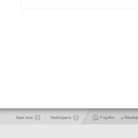
Apie mus
Vartotojams
Pagalba
Naudoji