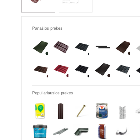
Panašios prekės
Populiariausios prekės