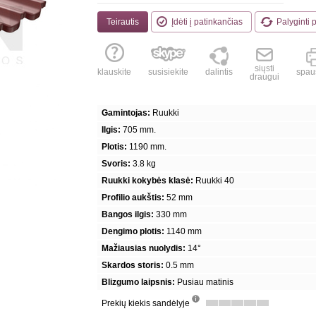
Teirautis
Įdėti į patinkančias
Palyginti 
siųsti
klauskite
susisiekite
dalintis
spaus
draugui
Gamintojas:
Ruukki
Ilgis:
705 mm.
Plotis:
1190 mm.
Svoris:
3.8 kg
Ruukki kokybės klasė:
Ruukki 40
Profilio aukštis:
52 mm
Bangos ilgis:
330 mm
Dengimo plotis:
1140 mm
Mažiausias nuolydis:
14°
Skardos storis:
0.5 mm
Blizgumo laipsnis:
Pusiau matinis
Prekių kiekis sandėlyje
info