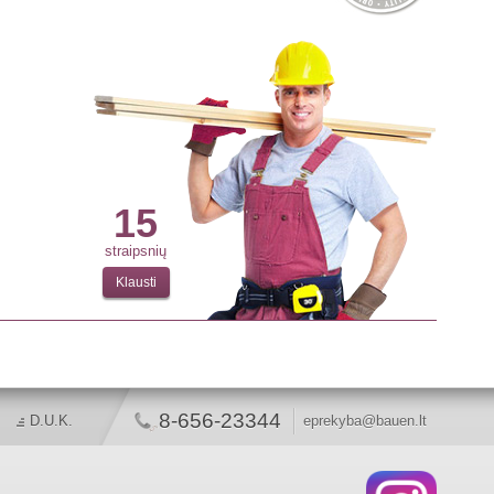
15
straipsnių
Klausti
8-656-23344
D.U.K.
eprekyba@bauen.lt