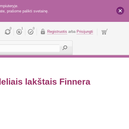
mpiuteryje.
te, prašome palikti svetainę.
x
0
1
0
Registruotis
arba
Prisijungti
deliais lakštais Finnera