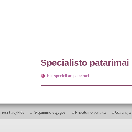
Specialisto patarimai
Kiti specialisto patarimai
mosi taisyklės
Grąžinimo sąlygos
Privatumo politika
Garantija