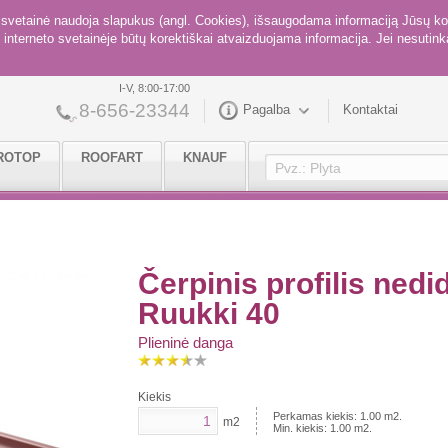
ė svetainė naudoja slapukus (angl. Cookies), išsaugodama informaciją Jūsų ko
interneto svetainėje būtų korektiškai atvaizduojama informacija. Jei nesutinka
I-V, 8:00-17:00
8-656-23344
Pagalba
Kontaktai
ROTOP
ROOFART
KNAUF
Čerpinis profilis nedi
Ruukki 40
Plieninė danga
Kiekis
Perkamas kiekis:
1.00
m2.
m2
Min. kiekis:
1.00
m2.