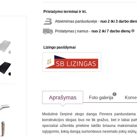
Pristatymo terminai ir kt.
Atsiėmimas parduotuvėje -
nuo 2 iki 3 darbo die
Pristatymas į namus -
nuo 2 iki 7 darbo dienų
inf
Lizingo pasiūlymai
2
Aprašymas
Foto galerija
Komen
Modulinė čerpinė stogo danga Finnera parduodama ne
konstrukcijos stogas bus ne tik gražus, bet ir labai pa
specialiai užlenkta priekine lakšto briauna maksimali
sąlygomis, tokią dangą sumontavus nesimato jokių siūlių, 