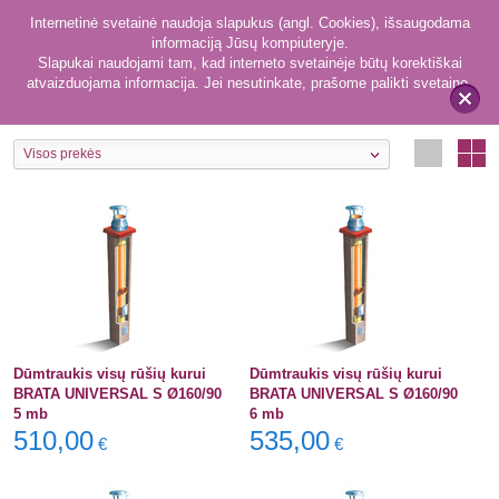
Internetinė svetainė naudoja slapukus (angl. Cookies), išsaugodama
informaciją Jūsų kompiuteryje.
Slapukai naudojami tam, kad interneto svetainėje būtų korektiškai
atvaizduojama informacija. Jei nesutinkate, prašome palikti svetainę.
50
Visų rūšių kurui
x
Visos prekės
Dūmtraukis visų rūšių kurui
Dūmtraukis visų rūšių kurui
BRATA UNIVERSAL S Ø160/90
BRATA UNIVERSAL S Ø160/90
5 mb
6 mb
510,00
535,00
€
€