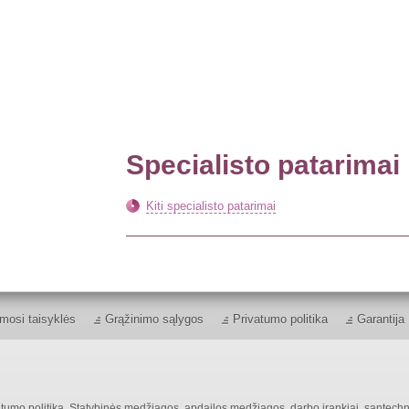
Specialisto patarimai
Kiti specialisto patarimai
mosi taisyklės
Grąžinimo sąlygos
Privatumo politika
Garantija
tumo politika
. Statybinės medžiagos, apdailos medžiagos, darbo įrankiai, santechn