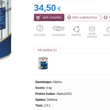
34,50
€
Įdėti į krepšelį
Įdėti į patinkančias
siųsti
klauskite
susisiekite
dalintis
spaus
draugui
Kiti dydžiai (1)
Gamintojas:
Alpina
Svoris:
4 kg
Prekės kodas:
Alpina1021
Spalva:
Geltona
Tūris:
2.5 L