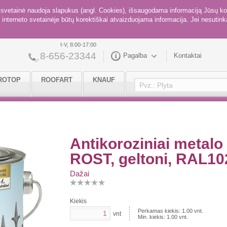
ė svetainė naudoja slapukus (angl. Cookies), išsaugodama informaciją Jūsų ko
interneto svetainėje būtų korektiškai atvaizduojama informacija. Jei nesutinka
I-V, 8:00-17:00
8-656-23344
Pagalba
Kontaktai
ROTOP
ROOFART
KNAUF
Antikoroziniai metal
ROST, geltoni, RAL102
Dažai
Kiekis
Perkamas kiekis:
1.00
vnt.
vnt
Min. kiekis:
1.00
vnt.