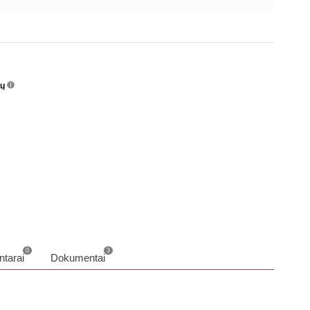
nų
info
o
0
3
tarai
Dokumentai