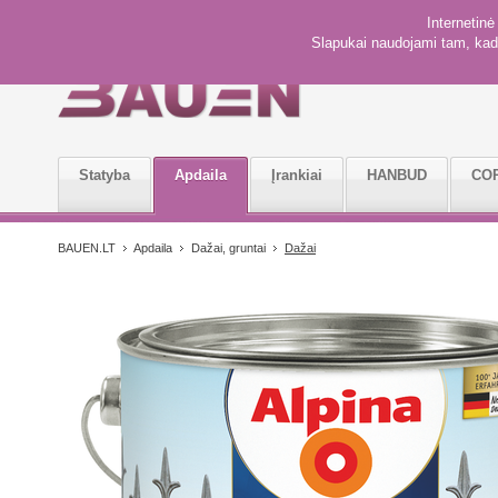
Internetin
Slapukai naudojami tam, kad 
Statyba
Apdaila
Įrankiai
HANBUD
CO
BAUEN.LT
Apdaila
Dažai, gruntai
Dažai