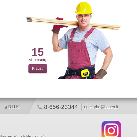
15
straipsnių
Klausti
8-656-23344
D.U.K.
eprekyba@bauen.lt
ikos prekės, elektros prekės,