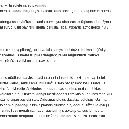
bai tvirtą sukibimą su pagrindu.
pigmentai sudaro barjerinį skluoksnį, kuris apsaugao metalą nuo vandens,
padengatas paviršius atstumia purvą, yra atsparus smūgiams ir braižymui,
nt surūdijusių paviršių, greitai džiūsta, labai atsparūs atmosferos ir UV
yrus cinkuotą plieną), apkrovą išlaikantys seni dažų sluoksniai (išskyrus
Spalvotuosius metalus, prieš dengiant, reikia nugruntuoti. Netinka
kų, rūgščių) veikiamiems paviršiams.
nt surūdijusių paviršių, tačiau pagrindas turi išlaikyti apkrovą, todėl
veiktas vietas, senus emalinius dažus, taip pat spalvotuosius metalus
ykite. Neskieskite. Atskiedus bus prarastas kaldinto metalo efektas.
oleliai turi būti tinkami dengti medžiagas su tirpikliais. Rinkitės teptukus
ažai tolygiau pasiskirstys. Didesnius plotus dažykite voleliais. Galima
lo gaminį padengus trimis plonais sluoksniais, vidaus - užtenka dviejų.
iršiaus liesti negalima. Padengus pirmą sluoksnį, kai susiformuoja
o temperatūra dengiant turi būti ne žemesnė nei +5° C. Po darbo įrankius