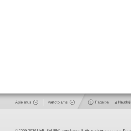
Apie mus
Vartotojams
Pagalba
Naudoji
© 2009-2026 UAB „BAUEN”, www.bauen.lt. Visos teisės saugomos.
Priva