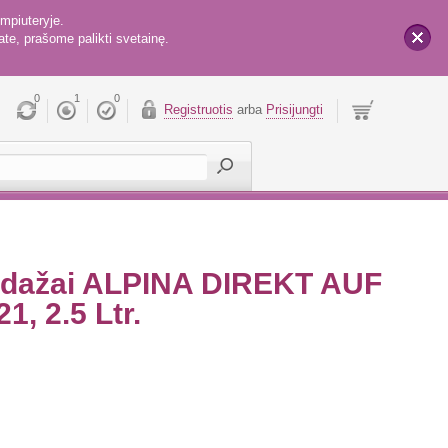
mpiuteryje.
te, prašome palikti svetainę.
x
0
1
0
Registruotis
arba
Prisijungti
o dažai ALPINA DIREKT AUF
1, 2.5 Ltr.