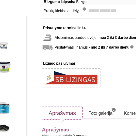
Blizgumo laipsnis:
Blizgus
Prekių kiekis sandėlyje
info
Pristatymo terminai ir kt.
Atsiėmimas parduotuvėje -
nuo 2 iki 3 darbo die
Pristatymas į namus -
nuo 2 iki 7 darbo dienų
inf
Lizingo pasiūlymai
2
Aprašymas
Foto galerija
Komen
Aprašymas