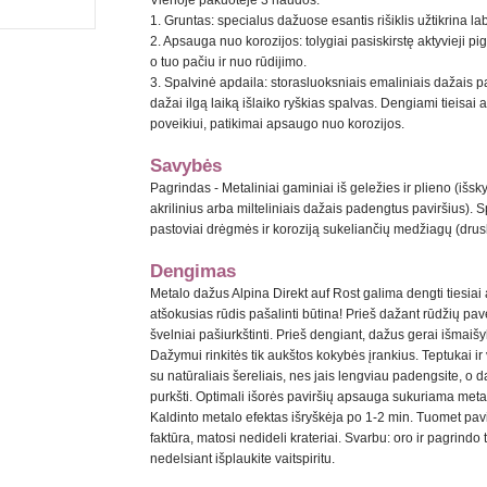
Vienoje pakuotėje 3 naudos:
1. Gruntas: specialus dažuose esantis rišiklis užtikrina la
2. Apsauga nuo korozijos: tolygiai pasiskirstę aktyvieji 
o tuo pačiu ir nuo rūdijimo.
3. Spalvinė apdaila: storasluoksniais emaliniais dažais 
dažai ilgą laiką išlaiko ryškias spalvas. Dengiami tieisai a
poveikiui, patikimai apsaugo nuo korozijos.
Savybės
Pagrindas - Metaliniai gaminiai iš geležies ir plieno (išsk
akrilinius arba milteliniais dažais padengtus paviršius). 
pastoviai drėgmės ir koroziją sukeliančių medžiagų (drus
Dengimas
Metalo dažus Alpina Direkt auf Rost galima dengti tiesiai a
atšokusias rūdis pašalinti būtina! Prieš dažant rūdžių pa
švelniai pašiurkštinti. Prieš dengiant, dažus gerai išmaiš
Dažymui rinkitės tik aukštos kokybės įrankius. Teptukai ir v
su natūraliais šereliais, nes jais lengviau padengsite, o d
purkšti. Optimali išorės paviršių apsauga sukuriama meta
Kaldinto metalo efektas išryškėja po 1-2 min. Tuomet pav
faktūra, matosi nedideli krateriai. Svarbu: oro ir pagrind
nedelsiant išplaukite vaitspiritu.