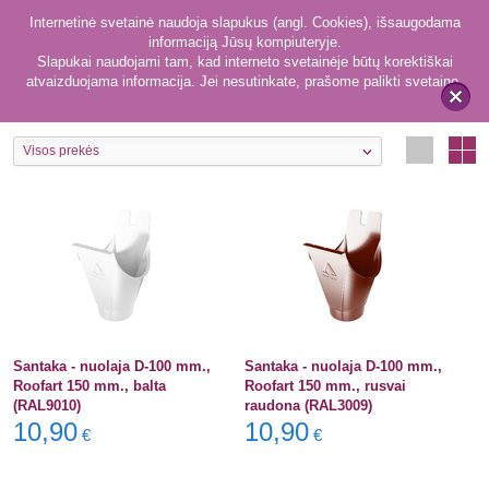
Internetinė svetainė naudoja slapukus (angl. Cookies), išsaugodama
informaciją Jūsų kompiuteryje.
Slapukai naudojami tam, kad interneto svetainėje būtų korektiškai
atvaizduojama informacija. Jei nesutinkate, prašome palikti svetainę.
103
Jungtys
x
Visos prekės
Santaka - nuolaja D-100 mm.,
Santaka - nuolaja D-100 mm.,
Roofart 150 mm., balta
Roofart 150 mm., rusvai
(RAL9010)
raudona (RAL3009)
10,90
10,90
€
€