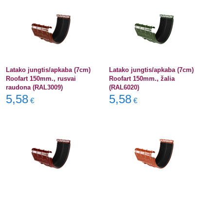
Latako jungtis/apkaba (7cm)
Latako jungtis/apkaba (7cm)
Roofart 150mm., rusvai
Roofart 150mm., žalia
raudona (RAL3009)
(RAL6020)
5,58
5,58
€
€
Latako jungtis/apkaba (7cm)
Latako jungtis/apkaba (7cm)
Roofart 150mm., vyšninė
Roofart 150mm., molio
(RAL3005)
raudonumo (RAL8004)