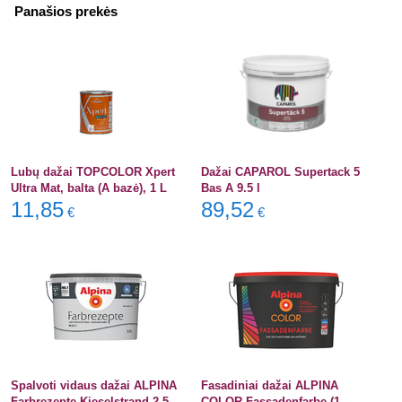
Panašios prekės
Lubų dažai TOPCOLOR Xpert
Dažai CAPAROL Supertack 5
Ultra Mat, balta (A bazė), 1 L
Bas A 9.5 l
11,85
89,52
€
€
Spalvoti vidaus dažai ALPINA
Fasadiniai dažai ALPINA
Farbrezepte Kieselstrand 2,5
COLOR Fassadenfarbe (1