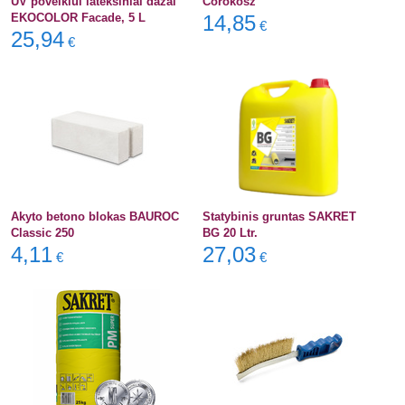
UV poveikiui lateksiniai dažai
Corokosz
EKOCOLOR Facade, 5 L
14,85
€
25,94
€
Akyto betono blokas BAUROC
Statybinis gruntas SAKRET
Classic 250
BG 20 Ltr.
4,11
27,03
€
€