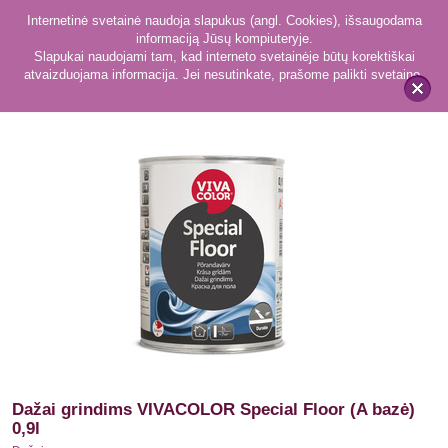
Internetinė svetainė naudoja slapukus (angl. Cookies), išsaugodama
informaciją Jūsų kompiuteryje.
Slapukai naudojami tam, kad interneto svetainėje būtų korektiškai
atvaizduojama informacija. Jei nesutinkate, prašome palikti svetainę.
384
Dažai
x
Dažai grindims VIVACOLOR Special Floor (A bazė)
0,9l