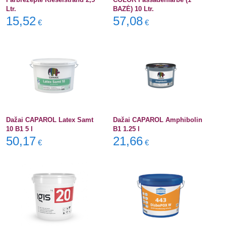
Ltr.
BAZĖ) 10 Ltr.
15,52
57,08
€
€
Dažai CAPAROL Latex Samt
Dažai CAPAROL Amphibolin
10 B1 5 l
B1 1.25 l
50,17
21,66
€
€