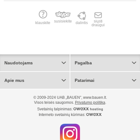
susisiekite
siųsti
klauskite
dalintis
draugui
Naudotojams
Pagalba
Apie mus
Patarimai
© 2009-2024 UAB „BAUEN”, www.bauen.lt.
Visos teisės saugomos.
Privatumo politika
.
Svetainių talpinimas:
Interneto svetainių kūrimas: