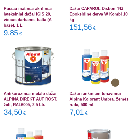
Pusiau matiniai akriliniai
Dažai CAPAROL Disbon 443
lateksiniai dažai IGIS 20,
Epoksidinė derva W Kombi 10
vidaus darbams, balta (A
kg
bazė), 1 L.
151,56
€
9,85
€
Antikoroziniai metalo dažai
Dažai rankiniam tonavimui
ALPINA DIREKT AUF ROST,
Alpina Kolorant Umbra, žemės
žali, RAL6005, 2.5 Ltr.
ruda, 500 ml.
34,50
7,01
€
€