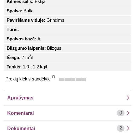
Kilmės šalis:
Estija
Spalva:
Balta
Paviršiams viduje:
Grindims
Tūris:
Spalvos bazė:
A
Blizgumo laipsnis:
Blizgus
2
Išeiga:
7 m
/l
Tankis:
1,0 - 1,2 kg/l
Prekių kiekis sandėlyje
info
Aprašymas
0
Komentarai
2
Dokumentai