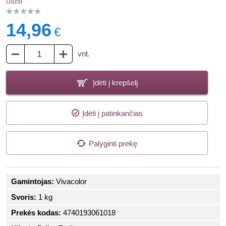
Dažai
14,96
€
vnt.
Įdėti į krepšelį
Įdėti į patinkančias
Palyginti prekę
Gamintojas:
Vivacolor
Svoris:
1 kg
Prekės kodas:
4740193061018