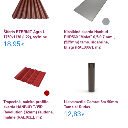
Šiferis ETERNIT Agro L
Klasikinė skarda Hanbud
1750x1130 (L22), vyšninė
PHR560 "Molet" 0,5-0.7 mm.,
18,95
(525mm) tams. sidabrinė,
€
blizgi (RAL9007), m2
Trapecinė, aukšto profilio
Lietvamzdis Gamrat 3m 90mm
skarda HANBUD T-35R
Tamsiai Rudas
Revolution (32mm) raudona,
12,83
€
matinė (RAL3011), m2