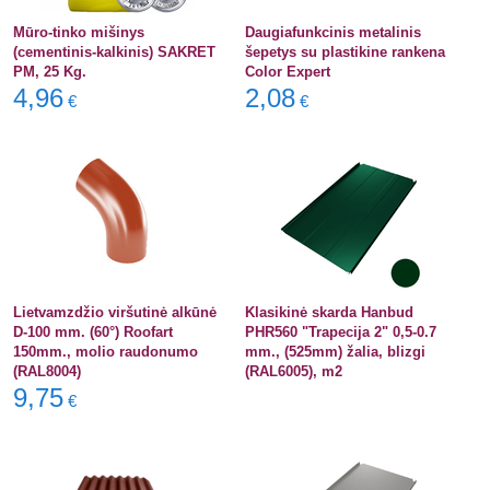
Mūro-tinko mišinys
Daugiafunkcinis metalinis
(cementinis-kalkinis) SAKRET
šepetys su plastikine rankena
PM, 25 Kg.
Color Expert
4,96
2,08
€
€
Lietvamzdžio viršutinė alkūnė
Klasikinė skarda Hanbud
D-100 mm. (60°) Roofart
PHR560 "Trapecija 2" 0,5-0.7
150mm., molio raudonumo
mm., (525mm) žalia, blizgi
(RAL8004)
(RAL6005), m2
9,75
€