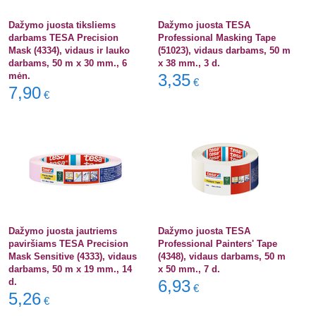
Dažymo juosta tiksliems
Dažymo juosta TESA
darbams TESA Precision
Professional Masking Tape
Mask (4334), vidaus ir lauko
(51023), vidaus darbams, 50 m
darbams, 50 m x 30 mm., 6
x 38 mm., 3 d.
mėn.
3,35
€
7,90
€
Dažymo juosta jautriems
Dažymo juosta TESA
paviršiams TESA Precision
Professional Painters' Tape
Mask Sensitive (4333), vidaus
(4348), vidaus darbams, 50 m
darbams, 50 m x 19 mm., 14
x 50 mm., 7 d.
d.
6,93
€
5,26
€