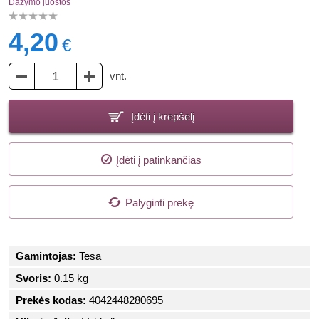
Dažymo juostos
4,20
€
vnt.
Įdėti į krepšelį
Įdėti į patinkančias
Palyginti prekę
Gamintojas:
Tesa
Svoris:
0.15 kg
Prekės kodas:
4042448280695