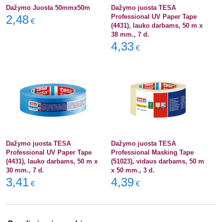
Dažymo Juosta 50mmx50m
Dažymo juosta TESA
2,48
Professional UV Paper Tape
€
(4431), lauko darbams, 50 m x
38 mm., 7 d.
4,33
€
Dažymo juosta TESA
Dažymo juosta TESA
Professional UV Paper Tape
Professional Masking Tape
(4431), lauko darbams, 50 m x
(51023), vidaus darbams, 50 m
30 mm., 7 d.
x 50 mm., 3 d.
3,41
4,39
€
€