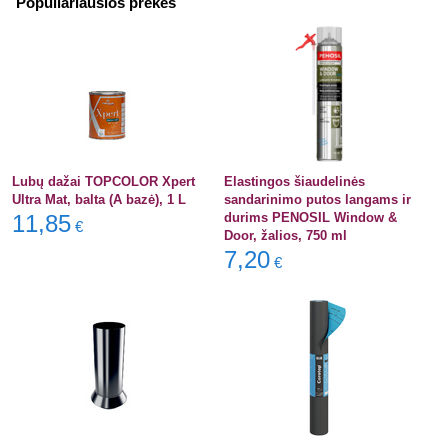
Populiariausios prekės
Lubų dažai TOPCOLOR Xpert
Elastingos šiaudelinės
Ultra Mat, balta (A bazė), 1 L
sandarinimo putos langams ir
11,85
durims PENOSIL Window &
€
Door, žalios, 750 ml
7,20
€