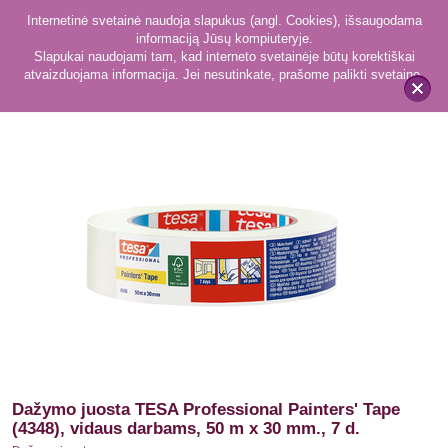
Internetinė svetainė naudoja slapukus (angl. Cookies), išsaugodama
informaciją Jūsų kompiuteryje.
Slapukai naudojami tam, kad interneto svetainėje būtų korektiškai
atvaizduojama informacija. Jei nesutinkate, prašome palikti svetainę.
30
Dažymo juostos
x
Dažymo juosta TESA Professional Painters' Tape
(4348), vidaus darbams, 50 m x 30 mm., 7 d.