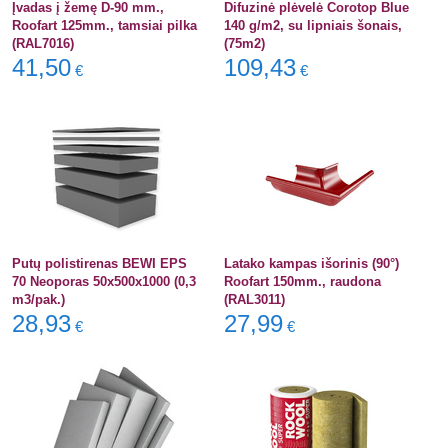
Įvadas į žemę D-90 mm.,
Difuzinė plėvelė Corotop Blue
Roofart 125mm., tamsiai pilka
140 g/m2, su lipniais šonais,
(RAL7016)
(75m2)
41,50
109,43
€
€
Putų polistirenas BEWI EPS
Latako kampas išorinis (90°)
70 Neoporas 50x500x1000 (0,3
Roofart 150mm., raudona
m3/pak.)
(RAL3011)
28,93
27,99
€
€