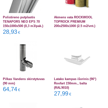
Polistireno putplastis
Akmens vata ROCKWOOL
TENAPORS NEO EPS 70
TOPROCK PREMIUM
150x1000x500 (0,3 m3/pak.)
200x2500x1000 (2.5 m2/vnt.)
28,93
€
Pilkas Vandens skirstytuvas
Latako kampas išorinis (90°)
(90 mm)
Roofart 150mm., balta
64,74
(RAL9010)
€
27,99
€