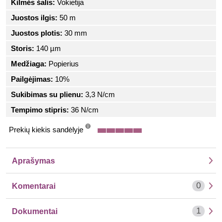
Kilmės šalis:
Vokietija
Juostos ilgis:
50 m
Juostos plotis:
30 mm
Storis:
140 µm
Medžiaga:
Popierius
Pailgėjimas:
10%
Sukibimas su plienu:
3,3 N/cm
Tempimo stipris:
36 N/cm
Prekių kiekis sandėlyje
info
Aprašymas
0
Komentarai
1
Dokumentai