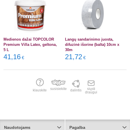
Medienos dažai TOPCOLOR
Langų sandarinimo juosta,
Premium Villa Latex, geltona,
difuzinė išorine (balta) 10cm x
5 L
30m
41,16
21,72
€
€
susisiekite
siųsti
klauskite
dalintis
draugui
Naudotojams
Pagalba