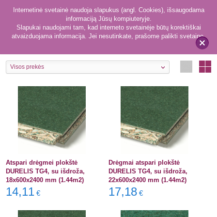
Internetinė svetainė naudoja slapukus (angl. Cookies), išsaugodama
informaciją Jūsų kompiuteryje.
Slapukai naudojami tam, kad interneto svetainėje būtų korektiškai
atvaizduojama informacija. Jei nesutinkate, prašome palikti svetainę.
8
Drėgmei atsparios plokštės
x
Visos prekės
Atspari drėgmei plokštė
Drėgmai atspari plokštė
DURELIS TG4, su išdroža,
DURELIS TG4, su išdroža,
18x600x2400 mm (1.44m2)
22x600x2400 mm (1.44m2)
14,11
17,18
€
€