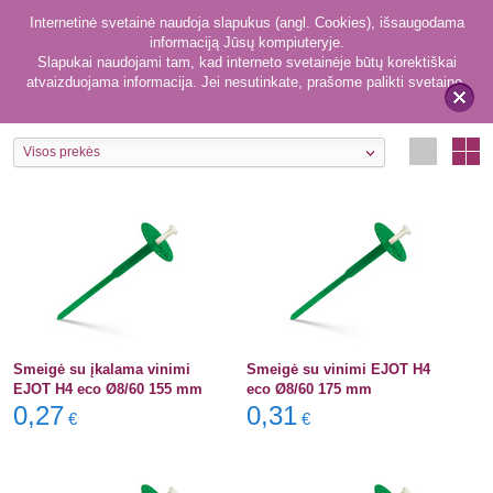
Internetinė svetainė naudoja slapukus (angl. Cookies), išsaugodama
informaciją Jūsų kompiuteryje.
Slapukai naudojami tam, kad interneto svetainėje būtų korektiškai
atvaizduojama informacija. Jei nesutinkate, prašome palikti svetainę.
48
Fasado tvirtinimo elementai
x
Visos prekės
Smeigė su įkalama vinimi
Smeigė su vinimi EJOT H4
EJOT H4 eco Ø8/60 155 mm
eco Ø8/60 175 mm
0,27
0,31
€
€