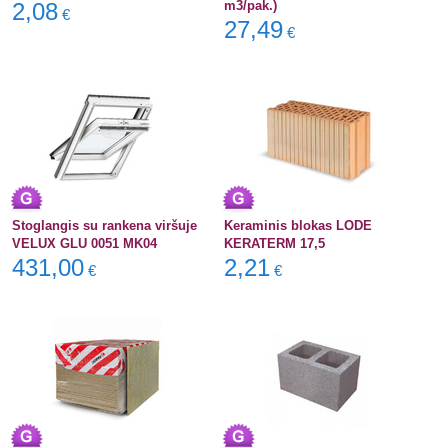
2,08
m3/pak.)
€
27,49
€
Stoglangis su rankena viršuje
Keraminis blokas LODE
VELUX GLU 0051 MK04
KERATERM 17,5
431,00
2,21
€
€