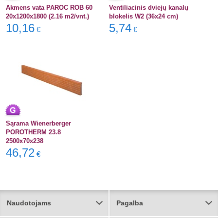
Akmens vata PAROC ROB 60
Ventiliacinis dviejų kanalų
20x1200x1800 (2.16 m2/vnt.)
blokelis W2 (36x24 cm)
10,16
5,74
€
€
Sąrama Wienerberger
POROTHERM 23.8
2500x70x238
46,72
€
Naudotojams
Pagalba