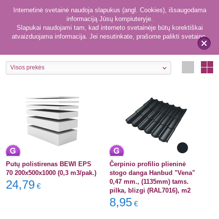
Internetinė svetainė naudoja slapukus (angl. Cookies), išsaugodama
informaciją Jūsų kompiuteryje.
Slapukai naudojami tam, kad interneto svetainėje būtų korektiškai
atvaizduojama informacija. Jei nesutinkate, prašome palikti svetainę.
11
Gera kaina
x
Visos prekės
Putų polistirenas BEWI EPS
Čerpinio profilio plieninė
70 200x500x1000 (0,3 m3/pak.)
stogo danga Hanbud "Vena"
24,79
0,47 mm., (1135mm) tams.
€
pilka, blizgi (RAL7016), m2
8,95
€