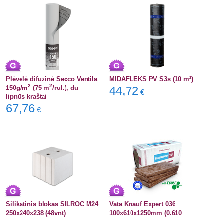
Plėvelė difuzinė Secco Ventila
MIDAFLEKS PV S3s (10 m²)
2
2
150g/m
(75 m
/rul.), du
44,72
€
lipnūs kraštai
67,76
€
Silikatinis blokas SILROC M24
Vata Knauf Expert 036
250x240x238 (48vnt)
100x610x1250mm (0.610