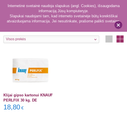
Internetinė svetainė naudoja slapukus (angl. Cookies), išsaugodama
informaciją Jūsų kompiuteryje.
Slapukai naudojami tam, kad interneto svetainėje būtų korektiškai
atvaizduojama informacija. Jei nesutinkate, prašome palikti svetainę.
1
Gipsas
x
Visos prekės
Klijai gipso kartonui KNAUF
PERLFIX 30 kg. DE
18,80
€