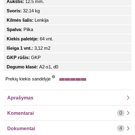
Aukštis:
12.5 mm.
Svoris:
32.14 kg
Kilmės šalis:
Lenkija
Spalva:
Pilka
Kiekis paletėje:
64 vnt.
Išeiga 1 vnt.:
3,12 m2
GKP rūšis:
GKP
Degumo klasė:
A2-s1, d0
Prekių kiekis sandėlyje
info
Aprašymas
0
Komentarai
4
Dokumentai