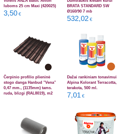
Volelis ANZA Basic Anlon
Dūmtraukis kietam kurui
luboms 25 cm Maxi (420025)
BRATA STANDARD SW
3,50
Ø160/90 7 mb
€
532,02
€
Čerpinio profilio plieninė
Dažai rankiniam tonavimui
stogo danga Hanbud "Vena"
Alpina Kolorant Terracotta,
0,47 mm., (1135mm) tams.
terakota, 500 ml.
ruda, blizgi (RAL8019), m2
7,01
€