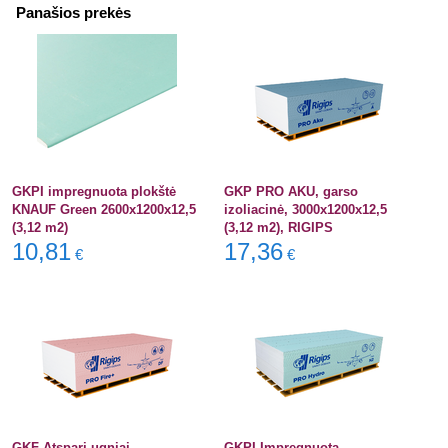
Panašios prekės
GKPI impregnuota plokštė
GKP PRO AKU, garso
KNAUF Green 2600x1200x12,5
izoliacinė, 3000x1200x12,5
(3,12 m2)
(3,12 m2), RIGIPS
10,81
17,36
€
€
GKF Atspari ugniai
GKPI Impregnuota