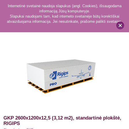
Internetinė svetainė naudoja slapukus (angl. Cookies), išsaugodama
informaciją Jūsų kompiuteryje.
Slapukai naudojami tam, kad interneto svetainėje būtų korektiškai
atvaizduojama informacija. Jei nesutinkate, prašome palikti svetainę.
35
Gipso kartono GKP
x
GKP 2600x1200x12,5 (3,12 m2), standartinė plokštė,
RIGIPS