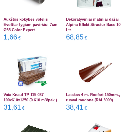
Aukštos kokybės volelis
Dekoratyviniai matiniai dažai
EvoStar lygiam paviršiui 7cm
Alpina Effekt Structur Base 10
Ø35 Color Expert
Ltr.
1,66
68,85
€
€
Vata Knauf TP 115 037
Latakas 4 m. Roofart 150mm.,
100x610x1250 (0.610 m3/pak.)
rusvai raudona (RAL3009)
31,61
38,41
€
€