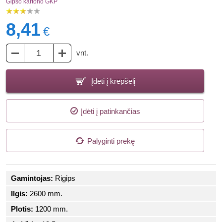
Gipso kartono GKP
8,41
€
vnt.
Įdėti į krepšelį
Įdėti į patinkančias
Palyginti prekę
Gamintojas:
Rigips
Ilgis:
2600 mm.
Plotis:
1200 mm.