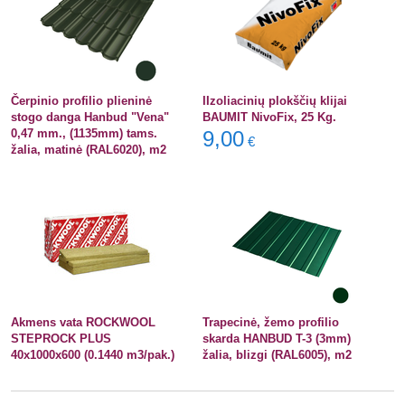
Čerpinio profilio plieninė
IIzoliacinių plokščių klijai
stogo danga Hanbud "Vena"
BAUMIT NivoFix, 25 Kg.
0,47 mm., (1135mm) tams.
9,00
€
žalia, matinė (RAL6020), m2
Akmens vata ROCKWOOL
Trapecinė, žemo profilio
STEPROCK PLUS
skarda HANBUD T-3 (3mm)
40x1000x600 (0.1440 m3/pak.)
žalia, blizgi (RAL6005), m2