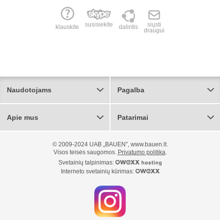
susisiekite
siųsti
klauskite
dalintis
draugui
Naudotojams
Pagalba
Apie mus
Patarimai
© 2009-2024 UAB „BAUEN”, www.bauen.lt.
Visos teisės saugomos.
Privatumo politika
.
Svetainių talpinimas:
Interneto svetainių kūrimas: