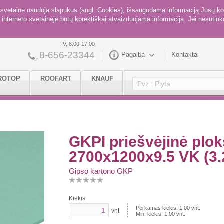
ė svetainė naudoja slapukus (angl. Cookies), išsaugodama informaciją Jūsų ko
interneto svetainėje būtų korektiškai atvaizduojama informacija. Jei nesutinka
I-V, 8:00-17:00
8-656-23344
Pagalba
Kontaktai
ROTOP
ROOFART
KNAUF
GKPI priešvėjinė pl
2700x1200x9.5 VK (3
Gipso kartono GKP
Kiekis
Perkamas kiekis:
1.00
vnt.
vnt
Min. kiekis:
1.00
vnt.