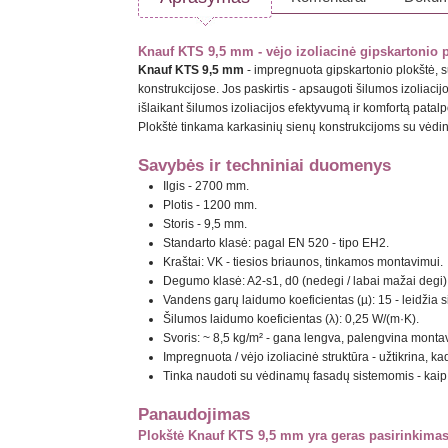
Knauf KTS 9,5 mm - vėjo izoliacinė gipskartonio
Knauf KTS 9,5 mm
- impregnuota gipskartonio plokštė, su
konstrukcijose. Jos paskirtis - apsaugoti šilumos izoliacijo
išlaikant šilumos izoliacijos efektyvumą ir komfortą patal
Plokštė tinkama karkasinių sienų konstrukcijoms su vėd
Savybės ir techniniai duomenys
Ilgis - 2700 mm.
Plotis - 1200 mm.
Storis - 9,5 mm.
Standarto klasė: pagal EN 520 - tipo EH2.
Kraštai: VK - tiesios briaunos, tinkamos montavimui.
Degumo klasė: A2-s1, d0 (nedegi / labai mažai degi)
Vandens garų laidumo koeficientas (µ): 15 - leidžia
Šilumos laidumo koeficientas (λ): 0,25 W/(m·K).
Svoris: ~ 8,5 kg/m² - gana lengva, palengvina mont
Impregnuota / vėjo izoliacinė struktūra - užtikrina, ka
Tinka naudoti su vėdinamų fasadų sistemomis - kaip 
Panaudojimas
Plokštė Knauf KTS 9,5 mm yra geras pasirinkimas