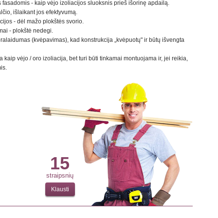
asadomis - kaip vėjo izoliacijos sluoksnis prieš išorinę apdailą.
lčio, išlaikant jos efektyvumą.
jos - dėl mažo plokštės svorio.
ai - plokštė nedegi.
pralaidumas (kvėpavimas), kad konstrukcija „kvėpuotų" ir būtų išvengta
ip vėjo / oro izoliacija, bet turi būti tinkamai montuojama ir, jei reikia,
is.
15
straipsnių
Klausti