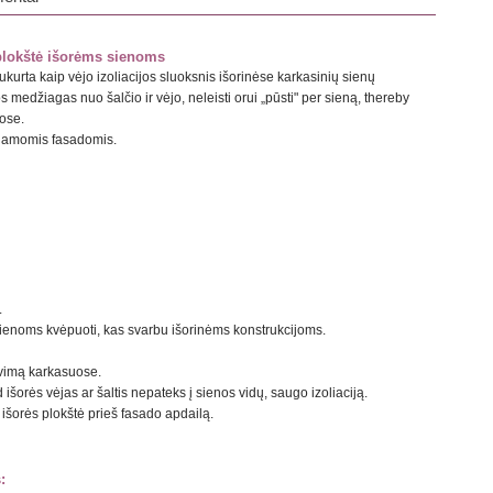
 plokštė išorėms sienoms
kurta kaip vėjo izoliacijos sluoksnis išorinėse karkasinių sienų
s medžiagas nuo šalčio ir vėjo, neleisti orui „pūsti" per sieną, thereby
pose.
inamomis fasadomis.
.
 sienoms kvėpuoti, kas svarbu išorinėms konstrukcijoms.
avimą karkasuose.
d išorės vėjas ar šaltis nepateks į sienos vidų, saugo izoliaciją.
išorės plokštė prieš fasado apdailą.
: