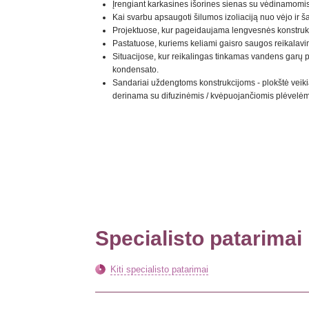
Įrengiant karkasines išorines sienas su vėdinamomis f
Kai svarbu apsaugoti šilumos izoliaciją nuo vėjo ir ša
Projektuose, kur pageidaujama lengvesnės konstrukci
Pastatuose, kuriems keliami gaisro saugos reikalavim
Situacijose, kur reikalingas tinkamas vandens garų 
kondensato.
Sandariai uždengtoms konstrukcijoms - plokštė veikia ka
derinama su difuzinėmis / kvėpuojančiomis plėvelėm
Specialisto patarimai
Kiti specialisto patarimai