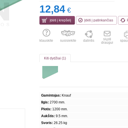
12,84
€
Įdėti į krepšelį
Įdėti į patinkančias
siųsti
klauskite
susisiekite
dalintis
spaus
draugui
Kiti dydžiai (1)
Gamintojas:
Knauf
Ilgis:
2700 mm.
Plotis:
1200 mm.
Aukštis:
9.5 mm.
Svoris:
26.25 kg