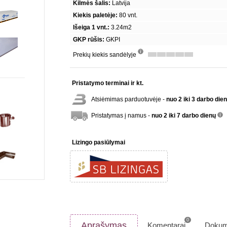
Kilmės šalis:
Latvija
Kiekis paletėje:
80 vnt.
Išeiga 1 vnt.:
3.24m2
GKP rūšis:
GKPI
Prekių kiekis sandėlyje
info
Pristatymo terminai ir kt.
Atsiėmimas parduotuvėje -
nuo 2 iki 3 darbo die
Pristatymas į namus -
nuo 2 iki 7 darbo dienų
inf
Lizingo pasiūlymai
0
Aprašymas
Komentarai
Dokum