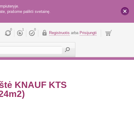
mpiuteryje.
te, prašome palikti svetainę.
x
0
1
0
Registruotis
arba
Prisijungti
okštė KNAUF KTS
.24m2)