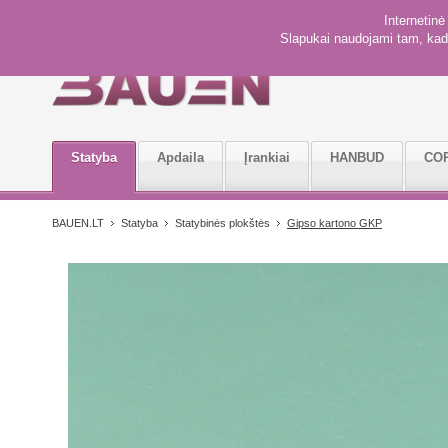
Internetin
Slapukai naudojami tam, kad 
Statyba
Apdaila
Įrankiai
HANBUD
CO
BAUEN.LT
Statyba
Statybinės plokštės
Gipso kartono GKP