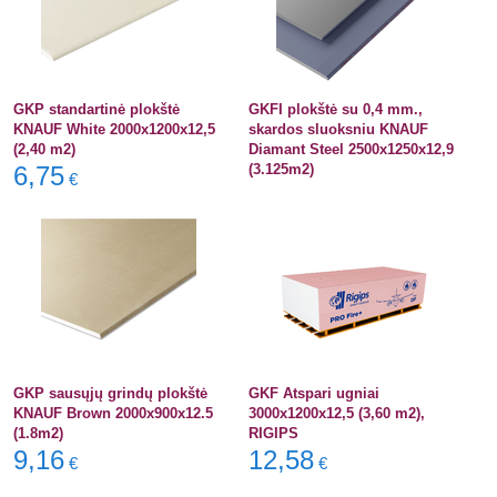
GKP standartinė plokštė
GKFI plokštė su 0,4 mm.,
KNAUF White 2000x1200x12,5
skardos sluoksniu KNAUF
(2,40 m2)
Diamant Steel 2500x1250x12,9
6,75
(3.125m2)
€
GKP sausųjų grindų plokštė
GKF Atspari ugniai
KNAUF Brown 2000x900x12.5
3000x1200x12,5 (3,60 m2),
(1.8m2)
RIGIPS
9,16
12,58
€
€