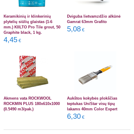
Keramikinių ir klinkerinių
Dviguba lietvamzdžio alkūnė
plytelių siūlių glaistas (1-6
Gamrat 63mm Grafito
mm.) KIILTO Pro Tile grout, 50
5,08
€
Graphite black, 1 kg.
4,45
€
Akmens vata ROCKWOOL
Aukštos kokybės plokščias
ROCKMIN PLUS 180x610x1000
teptukas UniStar visų tipų
(0.5490 m3/pak.)
lakams 40mm Color Expert
6,30
€