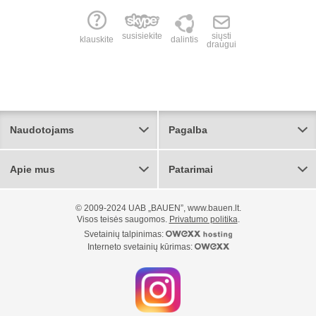
susisiekite
siųsti
klauskite
dalintis
draugui
Naudotojams
Pagalba
Apie mus
Patarimai
© 2009-2024 UAB „BAUEN”, www.bauen.lt.
Visos teisės saugomos.
Privatumo politika
.
Svetainių talpinimas:
Interneto svetainių kūrimas: