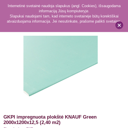
Internetinė svetainė naudoja slapukus (angl. Cookies), išsaugodama
informaciją Jūsų kompiuteryje.
Slapukai naudojami tam, kad interneto svetainėje būtų korektiškai
atvaizduojama informacija. Jei nesutinkate, prašome palikti svetainę.
35
Gipso kartono GKP
x
GKPI impregnuota plokštė KNAUF Green
2000x1200x12,5 (2,40 m2)