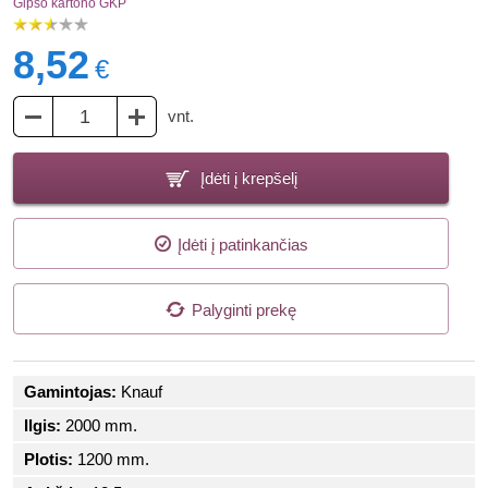
Gipso kartono GKP
8,52
€
vnt.
Įdėti į krepšelį
Įdėti į patinkančias
Palyginti prekę
Gamintojas:
Knauf
Ilgis:
2000 mm.
Plotis:
1200 mm.