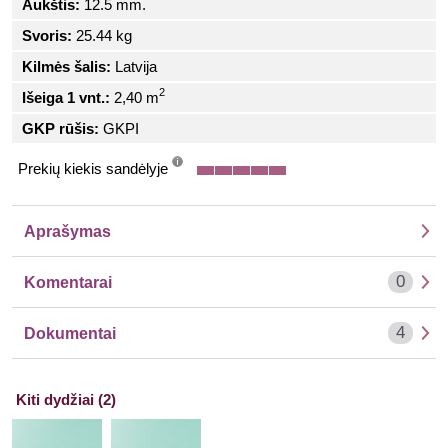
Aukštis:
12.5 mm.
Svoris:
25.44 kg
Kilmės šalis:
Latvija
2
Išeiga 1 vnt.:
2,40 m
GKP rūšis:
GKPI
Prekių kiekis sandėlyje
info
Aprašymas
0
Komentarai
4
Dokumentai
Kiti dydžiai (2)