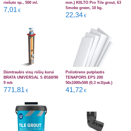
riešuto sp., 500 ml.
mm.) KIILTO Pro Tile grout, 63
7,01
Smoke green, 10 kg.
€
22,34
€
Dūmtraukis visų rūšių kurui
Polistireno putplastis
BRATA UNIVERSAL S Ø160/90
TENAPORS EPS 200
9 mb
50x1000x500 (0,3 m3/pak.)
771,81
41,72
€
€