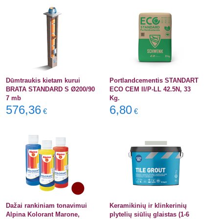
Dūmtraukis kietam kurui
Portlandcementis STANDART
BRATA STANDARD S Ø200/90
ECO CEM II/P-LL 42.5N, 33
7 mb
Kg.
576,36
6,80
€
€
Dažai rankiniam tonavimui
Keramikinių ir klinkerinių
Alpina Kolorant Marone,
plytelių siūlių glaistas (1-6