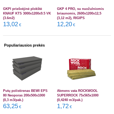
GKPI priešvėjinė plokštė
GKP 4 PRO, su nuožulniomis
KNAUF KTS 3000x1200x9.5 VK
briaunomis, 2600x1200x12,5
(3.6m2)
(3,12 m2), RIGIPS
13,02
12,20
€
€
Populiariausios prekės
Putų polistirenas BEWI EPS
Akmens vata ROCKWOOL
80 Neoporas 200x500x1000
SUPERROCK 75x565x1000
(0,3 m3/pak.)
(0,4240 m3/pak.)
63,25
1,72
€
€