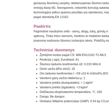
geriausių šiluminių savybių: deklaruojamas šilumos laid
emisijų klasę M1. Neorganinis, neturintis koroziją sukel
technologijos pilkos spalvos pluoštas yra standesnis, ma
pagal standartą EN 13162.
Paskirtis
Pagrindinė naudojimo sritis - sienų, stogų, lubų, grindų ir k
apkrovų. Tinka mūro sienoms, medinio ar metalinio karkaso
įmanoma mažesniu šilumos izoliacijos storiu. Plokščių ma
Techniniai duomenys
Žymėjimo kodas pagal CE: MW-EN13162-T2-MU1
Reakcija į ugnį, Euroklasė: A1
Šilumos laidumo koeficientas λD: 0.033 W/m.K
Orinė varža (kPa·s/m2): 18
Oro laidumo koeficientas I: <56 x10-6 m3/msPa (EN
Vandens garų varžos faktorius µ: 1
Vandens įmirkis (trumpalaikis): < 1 kg/m²
Vandens įmirkis (ilgalaikis): <3 kg/m²
Didžiausia eksploatavimo temperatūra, °C: 200
Danga: Be dangos
Globalus šiltėjimo potencialas (GWP): 0.54 kg CO₂e