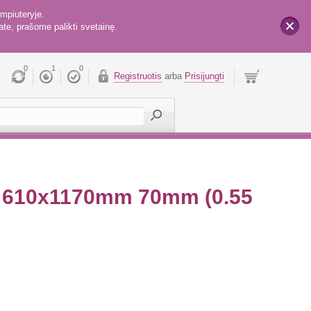
mpiuteryje.
te, prašome palikti svetainę.
x
0
1
0
Registruotis
arba
Prisijungti
 610x1170mm 70mm (0.55