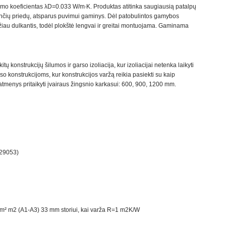
umo koeficientas λD=0.033 W/m·K. Produktas atitinka saugiausią patalpų
iančių priedų, atsparus puvimui gaminys. Dėl patobulintos gamybos
žiau dulkantis, todėl plokštė lengvai ir greitai montuojama. Gaminama
itų konstrukcijų šilumos ir garso izoliacija, kur izoliacijai netenka laikyti
 konstrukcijoms, kur konstrukcijos varžą reikia pasiekti su kaip
tmenys pritaikyti įvairaus žingsnio karkasui: 600, 900, 1200 mm.
 29053)
/m² m2 (A1-A3) 33 mm storiui, kai varža R=1 m2K/W