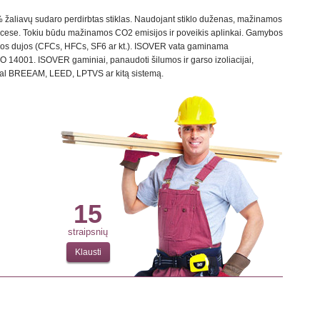
 žaliavų sudaro perdirbtas stiklas. Naudojant stiklo duženas, mažinamos
rocese. Tokiu būdu mažinamos CO2 emisijos ir poveikis aplinkai. Gamybos
ios dujos (CFCs, HFCs, SF6 ar kt.). ISOVER vata gaminama
14001. ISOVER gaminiai, panaudoti šilumos ir garso izoliacijai,
agal BREEAM, LEED, LPTVS ar kitą sistemą.
15
straipsnių
Klausti