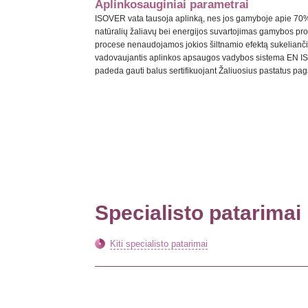
Aplinkosauginiai parametrai
ISOVER vata tausoja aplinką, nes jos gamyboje apie 70%
natūralių žaliavų bei energijos suvartojimas gamybos p
procese nenaudojamos jokios šiltnamio efektą sukelianč
vadovaujantis aplinkos apsaugos vadybos sistema EN ISO 
padeda gauti balus sertifikuojant Žaliuosius pastatus p
Specialisto patarimai
Kiti specialisto patarimai