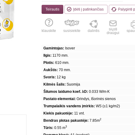
Teirautis
Įdėti į patinkančias
Palyginti 
siųsti
klauskite
susisiekite
dalintis
spaus
draugui
Gamintojas:
Isover
Ilgis:
1170 mm.
Plotis:
610 mm.
Aukštis:
70 mm.
Svoris:
12 kg
Kilmės šalis:
Suomija
Šilumos laidumo koef. λD:
0.033 W/m·K
Pastato elementai:
Grindys, Išorinės sienos
Trumpalaikis vandens įmirkis:
WS (≤1 kg/m2)
Kiekis pakuotėje:
11 vnt.
2
Bendras plotas pakuotėje:
7.85m
3
Tūris:
0.55 m