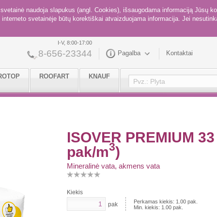
ė svetainė naudoja slapukus (angl. Cookies), išsaugodama informaciją Jūsų ko
interneto svetainėje būtų korektiškai atvaizduojama informacija. Jei nesutinka
I-V, 8:00-17:00
8-656-23344
Pagalba
Kontaktai
ROTOP
ROOFART
KNAUF
ISOVER PREMIUM 33
3
pak/m
)
Mineralinė vata, akmens vata
Kiekis
Perkamas kiekis:
1.00
pak.
pak
Min. kiekis:
1.00
pak.