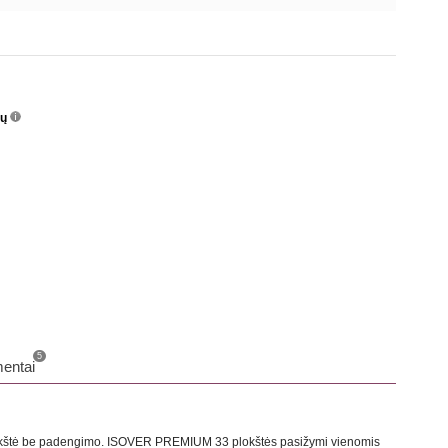
nų
info
o
5
entai
 plokštė be padengimo. ISOVER PREMIUM 33 plokštės pasižymi vienomis