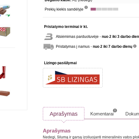
Degumo klasė:
A1 (nedegi)
Prekių kiekis sandėlyje
info
Pristatymo terminai ir kt.
Atsiėmimas parduotuvėje -
nuo 2 iki 3 darbo die
Pristatymas į namus -
nuo 2 iki 7 darbo dienų
inf
Lizingo pasiūlymai
0
Aprašymas
Komentarai
Dokum
Aprašymas
Nedegi, šilumą ir garsą izoliuojanti mineralinės vatos