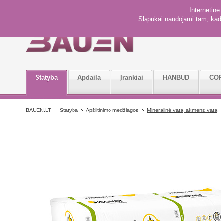
Internetin
Slapukai naudojami tam, kad 
Statyba
Apdaila
Įrankiai
HANBUD
CO
BAUEN.LT
Statyba
Apšiltinimo medžiagos
Mineralinė vata, akmens vata