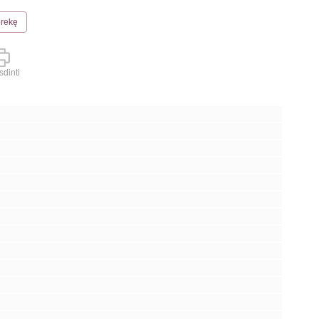
prekę
dinti